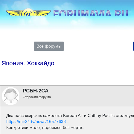
Все форумы
Япония. Хоккайдо
РСБН-2СА
Старожил форума
Два пассажирских самолета Korean Air и Cathay Pacific столкн
https://mir24.tv/news/16577638 ...
Конкретики мало, надеемся без жертв...