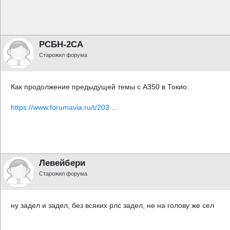
РСБН-2СА
Старожил форума
Как продолжение предыдущей темы с А350 в Токио:
https://www.forumavia.ru/t/203 ...
Левейбери
Старожил форума
ну задел и задел, без всяких рлс задел, не на голову же сел