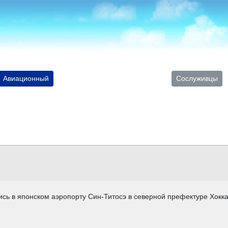
Авиационный
Сослуживцы
улись в японском аэропорту Син-Титосэ в северной префектуре Хокк