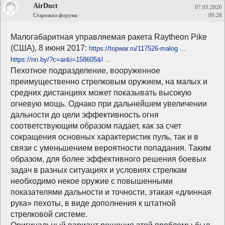
AirDuct
07.03.2020
Старожил форума
09:28
Малогабаритная управляемая ракета Raytheon Pike
(США), 8 июня 2017:
https://topwar.ru/117526-malog ...
https://nn.by/?c=ar&i=158605&l ...
Пехотное подразделение, вооруженное
преимущественно стрелковым оружием, на малых и
средних дистанциях может показывать высокую
огневую мощь. Однако при дальнейшем увеличении
дальности до цели эффективность огня
соответствующим образом падает, как за счет
сокращения основных характеристик пуль, так и в
связи с уменьшением вероятности попадания. Таким
образом, для более эффективного решения боевых
задач в разных ситуациях и условиях стрелкам
необходимо некое оружие с повышенными
показателями дальности и точности, этакая «длинная
рука» пехоты, в виде дополнения к штатной
стрелковой системе.