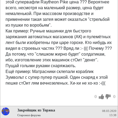
этой супервафли Raytheon Pike цена ??? Вероятнее
всего, несмотря на маленький размер, цена будет
немаленькой. При массовом производстве и
применении такая затея может оказаться "стрельбой
из пушки по воробьям".
Как пример: Ручные машинки для быстрого
заряжания автоматных магазинов (АК) и пулемётных
лент были изобретены при царе горохе. Кто нибудь их
видел в строевых частях ??? Вряд ли :- ((( Почему ???
Да потому, что "слишком жирно будет" солдатикам,
ибо, изготовление этих машинок стОит "денег".
Пущай голыми руками снаряжають.
Ещё пример: Матрасники склепали кораблик
Зумвольт с супер пупер пушкой. Один снаряд к этой
пешке стОит лям вечнозеленых. Хи-хи не хо-хо :-(((
0
0
Закройщик из Торжка
08.03.2020
Старожил форума
13:38