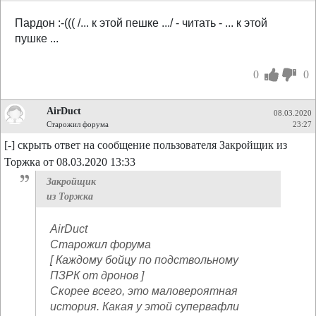
Пардон :-((( /... к этой пешке .../ - читать - ... к этой
пушке ...
0
0
AirDuct
08.03.2020
Старожил форума
23:27
[-] скрыть ответ на сообщение пользователя Закройщик из
Торжка от 08.03.2020 13:33
Закройщик
из Торжка
AirDuct
Старожил форума
[ Каждому бойцу по подствольному
ПЗРК от дронов ]
Скорее всего, это маловероятная
история. Какая у этой супервафли