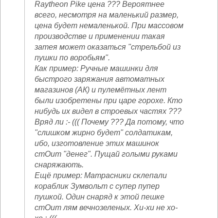
Raytheon Pike цена ??? Вероятнее
всего, несмотря на маленький размер,
цена будет немаленькой. При массовом
производстве и применении такая
затея может оказаться "стрельбой из
пушки по воробьям".
Как пример: Ручные машинки для
быстрого заряжания автоматных
магазинов (АК) и пулемётных лент
были изобретены при царе горохе. Кто
нибудь их видел в строевых частях ???
Вряд ли :- ((( Почему ??? Да потому, что
"слишком жирно будет" солдатикам,
ибо, изготовление этих машинок
стОит "денег". Пущай голыми руками
снаряжають.
Ещё пример: Матрасники склепали
кораблик Зумвольт с супер пупер
пушкой. Один снаряд к этой пешке
стОит лям вечнозеленых. Хи-хи не хо-