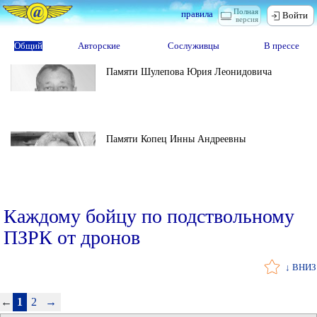
Полная
правила
Войти
версия
Общий
Авторские
Сослуживцы
В прессе
Памяти Шулепова Юрия Леонидовича
Памяти Копец Инны Андреевны
Каждому бойцу по подствольному
ПЗРК от дронов
↓ ВНИЗ
←
1
2
→