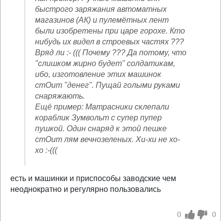
быстрого заряжания автоматных
магазинов (АК) и пулемётных лент
были изобретены при царе горохе. Кто
нибудь их видел в строевых частях ???
Вряд ли :- ((( Почему ??? Да потому, что
"слишком жирно будет" солдатикам,
ибо, изготовление этих машинок
стОит "денег". Пущай голыми руками
снаряжають.
Ещё пример: Матрасники склепали
кораблик Зумвольт с супер пупер
пушкой. Один снаряд к этой пешке
стОит лям вечнозеленых. Хи-хи не хо-
хо :-(((
есть и машинки и приспособы заводские чем
неоднократно и регулярно пользовались
0
0