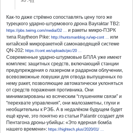
хо :-(((
Как-то даже стрёмно сопоставлять цену того же
турецкого ударно-штурмового дрона Bayraktar TB2:
и ракеты микро-ПЗРК
https://pbs.twimg.com/media/D2 ...
типа Raytheon Pike:
или
http://huntsmanblog.ru/wp-cont ...
китайской микроракетной самонаводящей системе
QN-202:
https://cont.ws/uploads/pic/20 ...
Современные ударно-штурмовые БПЛА уже имеют
комплекс защитных средств, включающий станции
предупреждения о лазерном и радарном облучении,
всевозможные ловушки для отвода выпущенных по
нему ракет, позволяющие автоматически уклоняться
от средств поражения противника. Они
минимизированы ко всяческим “глушениям связи” и
“перехвате управления”, они малозаметны, глухи и
необщительны к РЭБ. А в недалёком будущем будет
ещё круче, это понятно из статьи Palantir создает для
Пентагона дроны-убийцы: «Это ядерная бомба
нашего времени»:
https://hightech.plus/2020/01/ ...