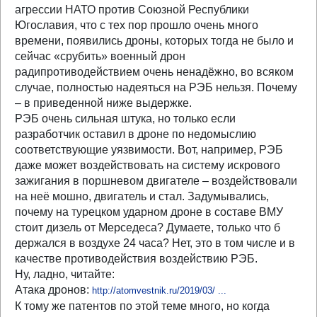
агрессии НАТО против Союзной Республики
Югославия, что с тех пор прошло очень много
времени, появились дроны, которых тогда не было и
сейчас «срубить» военный дрон
радипротиводействием очень ненадёжно, во всяком
случае, полностью надеяться на РЭБ нельзя. Почему
– в приведенной ниже выдержке.
РЭБ очень сильная штука, но только если
разработчик оставил в дроне по недомыслию
соответствующие уязвимости. Вот, например, РЭБ
даже может воздействовать на систему искрового
зажигания в поршневом двигателе – воздействовали
на неё мошно, двигатель и стал. Задумывались,
почему на турецком ударном дроне в составе ВМУ
стоит дизель от Мерседеса? Думаете, только что б
держался в воздухе 24 часа? Нет, это в том числе и в
качестве противодействия воздействию РЭБ.
Ну, ладно, читайте:
Атака дронов:
http://atomvestnik.ru/2019/03/ ...
К тому же патентов по этой теме много, но когда