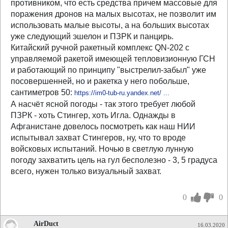
противником, что есть средства причем массовые для
поражения дронов на малых высотах, не позволит им
использовать малые высоты, а на больших высотах
уже следующий эшелон и ПЗРК и панцирь.
Китайский ручной ракетный комплекс QN-202 с
управляемой ракетой имеющей тепловизионную ГСН
и работающий по принципу "выстрелил-забыл" уже
посовершенней, но и ракетка у него побольше,
сантиметров 50:
https://im0-tub-ru.yandex.net/ ...
А насчёт ясной погоды - так этого требует любой
ПЗРК - хоть Стингер, хоть Игла. Однажды в
Афганистане довелось посмотреть как наш НИИ
испытывал захват Стингеров, ну, что то вроде
войсковых испытаний. Ночью в светлую лунную
погоду захватить цель на гул бесполезно - 3, 5 градуса
всего, нужен только визуальный захват.
0
0
AirDuct
16.03.2020