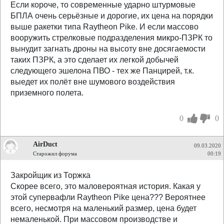
Если короче, то современные ударно штурмовые
БПЛА очень серьёзные и дорогие, их цена на порядки
выше ракетки типа Raytheon Pike. И если массово
вооружить стрелковые подразделения микро-ПЗРК то
вынудит загнать дроны на высоту вне досягаемости
таких ПЗРК, а это сделает их легкой добычей
следующего эшелона ПВО - тех же Панцирей, т.к.
выедет их полёт вне шумового воздействия
приземного полета.
0
0
AirDuct
09.03.2020
Старожил форума
00:19
Закройщик из Торжка
Скорее всего, это маловероятная история. Какая у
этой супервафли Raytheon Pike цена??? Вероятнее
всего, несмотря на маленький размер, цена будет
немаленькой. При массовом производстве и