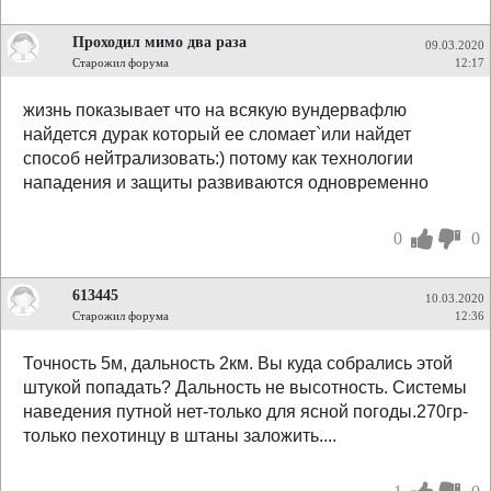
Проходил мимо два раза
09.03.2020
Старожил форума
12:17
жизнь показывает что на всякую вундервафлю
найдется дурак который ее сломает`или найдет
способ нейтрализовать:) потому как технологии
нападения и защиты развиваются одновременно
0
0
613445
10.03.2020
Старожил форума
12:36
Точность 5м, дальность 2км. Вы куда собрались этой
штукой попадать? Дальность не высотность. Системы
наведения путной нет-только для ясной погоды.270гр-
только пехотинцу в штаны заложить....