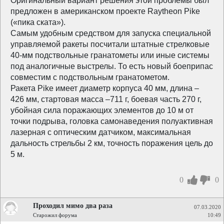
Оригинальный вариант решения этой проблемы был
предложен в американском проекте Raytheon Pike
(«пика ската»).
Самым удобным средством для запуска специальной
управляемой ракеты посчитали штатные стрелковые
40-мм подствольные гранатометы или иные системы
под аналогичные выстрелы. То есть новый боеприпас
совместим с подствольным гранатометом.
Ракета Pike имеет диаметр корпуса 40 мм, длина –
426 мм, стартовая масса –711 г, боевая часть 270 г,
убойная сила поражающих элементов до 10 м от
точки подрыва, головка самонаведения полуактивная
лазерная с оптическим датчиком, максимальная
дальность стрельбы 2 км, точность поражения цель до
5 м.
0
0
Проходил мимо два раза
07.03.2020
Старожил форума
10:49