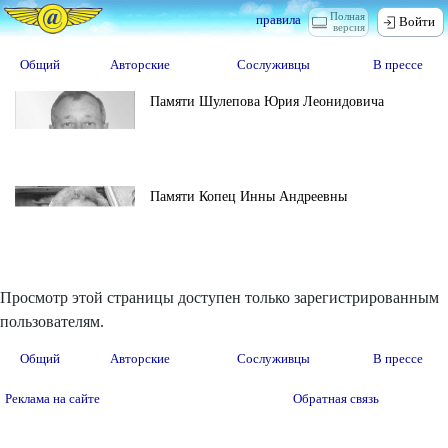
Полная
правила
Войти
версия
Общий
Авторские
Сослуживцы
В прессе
Памяти Шулепова Юрия Леонидовича
Памяти Копец Инны Андреевны
Просмотр этой страницы доступен только зарегистрированным
пользователям.
Общий
Авторские
Сослуживцы
В прессе
Реклама на сайте
Обратная связь