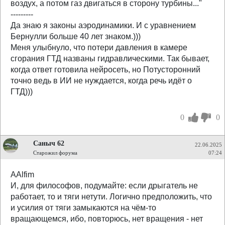
воздух, а потом газ двигаться в сторону турбины..."
---------
Да знаю я законы аэродинамики. И с уравнением
Бернулли больше 40 лет знаком.)))
Меня улыбнуло, что потери давления в камере
сгорания ГТД названы гидравлическими. Так бывает,
когда ответ готовила нейросеть, но Потусторонний
точно ведь в ИИ не нуждается, когда речь идёт о
ГТД)))
0
0
Саныч 62
22.06.2025
Старожил форума
07:24
AAlfim
И, для философов, подумайте: если дрыгатель не
работает, то и тяги нетути. Логично предположить, что
и усилия от тяги замыкаются на чём-то
вращающемся, ибо, повторюсь, нет вращения - нет