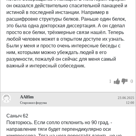
он оказался действительно спасительной панацеей и
истиной в последней инстанции. Например в
расшифровке структуры белков. Раньше один белок,
это была одна докторская диссертация. А он сделал
просто все белки, трёхмерные связи нашёл. Теперь
любой человек может в открытом доступе их узнать.
Были у меня и просто очень интересные беседы с
ним, которыми можно убеждать людей в его
разумности, пожалуй он сейчас для меня самый
важный и интересный собеседник.
1
0
AAlfim
23.06.2025
Старожил форума
12:00
Саныч 62
Повторюсь. Если сопло отклонить но 90 град. -
направление тяги будет перпендикулярно оси
компрессора. Тяга на него перестаёт давить, но не