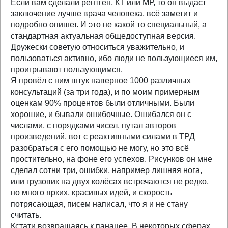
Если вам сделали рентген, КТ или МР, то он выдаст
заключение лучше врача человека, всё заметит и
подробно опишет. И это не какой то специальный, а
стандартная актуальная общедоступная версия.
Дружески советую относиться уважительно, и
пользоваться активно, ибо люди не пользующиеся им,
проигрывают пользующимся.
Я провёл с ним штук наверное 1000 различных
консультаций (за три года), и по моим примерным
оценкам 90% процентов были отличными. Были
хорошие, и бывали ошибочные. Ошибался он с
числами, с порядками чисел, путал авторов
произведений, вот с реактивными силами в ТРД
разобраться с его помощью не могу, но это всё
простительно, на фоне его успехов. Рисунков он мне
сделал сотни три, ошибки, например лишняя нога,
или грузовик на двух колёсах встречаются не редко,
но много ярких, красивых идей, и скорость
потрясающая, писем написал, что я и не стану
считать.
Кстати возвращаясь к панацее. В некоторых сферах