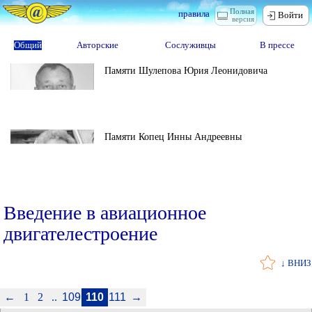
Полная
правила
Войти
версия
Общий
Авторские
Сослуживцы
В прессе
Памяти Шулепова Юрия Леонидовича
Памяти Копец Инны Андреевны
Введение в авиационное
двигателестроение
↓ ВНИЗ
←
1
2
..
109
110
111
→