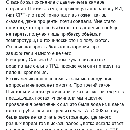
Спасибо за пояснение с давлением в камере
сгорания. Прочитав его, я проконсультировался у ИИ,
(чат GPT) и он всё точно так и выложил, как вы
сказали, даже проценты почти совпали. Мне стало
понятно, что хорошо бы было это давление вообще
не терять, получая лишь прибавку объёма и
температуры, но технически это не получается.
Он пояснил про стабильность горения, про
завихрители и много ещё чего.
К вопросу Саныча 62, о том, куда прилагаются
реактивные силы в ТРД, прежде чем они попадут на
пилоны крепления.
К сожалению ваши вспомогательные наводящие
вопросы мне пока не помогли. Про третий закон
Ньютоны мы тоже упомянали, и как вы могли видеть в
предыдущих постах, упоминали мы и другие
проявления реактивных сил, это была вода из шланга
или из трубы, или выстрел и отдача. А в 2008-м году
была даже ветка о четырёх страницах, где много
разных вариантов высказывалось, ветка искала ответ
на вопрос, куда прилагается реактивная сила в ТРД.