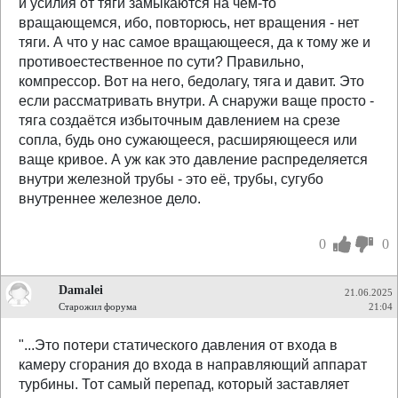
и усилия от тяги замыкаются на чём-то
вращающемся, ибо, повторюсь, нет вращения - нет
тяги. А что у нас самое вращающееся, да к тому же и
противоестественное по сути? Правильно,
компрессор. Вот на него, бедолагу, тяга и давит. Это
если рассматривать внутри. А снаружи ваще просто -
тяга создаётся избыточным давлением на срезе
сопла, будь оно сужающееся, расширяющееся или
ваще кривое. А уж как это давление распределяется
внутри железной трубы - это её, трубы, сугубо
внутреннее железное дело.
0
0
Damalei
21.06.2025
Старожил форума
21:04
"...Это потери статического давления от входа в
камеру сгорания до входа в направляющий аппарат
турбины. Тот самый перепад, который заставляет