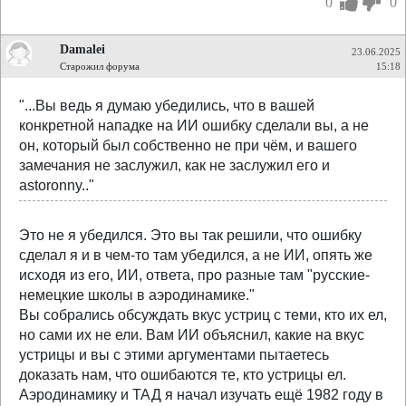
0
0
Damalei
23.06.2025
Старожил форума
15:18
"...Вы ведь я думаю убедились, что в вашей
конкретной нападке на ИИ ошибку сделали вы, а не
он, который был собственно не при чём, и вашего
замечания не заслужил, как не заслужил его и
astoronny.."
Это не я убедился. Это вы так решили, что ошибку
сделал я и в чем-то там убедился, а не ИИ, опять же
исходя из его, ИИ, ответа, про разные там "русские-
немецкие школы в аэродинамике."
Вы собрались обсуждать вкус устриц с теми, кто их ел,
но сами их не ели. Вам ИИ объяснил, какие на вкус
устрицы и вы с этими аргументами пытаетесь
доказать нам, что ошибаются те, кто устрицы ел.
Аэродинамику и ТАД я начал изучать ещё 1982 году в