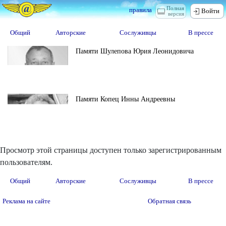
Полная
правила
Войти
версия
Общий
Авторские
Сослуживцы
В прессе
Памяти Шулепова Юрия Леонидовича
Памяти Копец Инны Андреевны
Просмотр этой страницы доступен только зарегистрированным
пользователям.
Общий
Авторские
Сослуживцы
В прессе
Реклама на сайте
Обратная связь