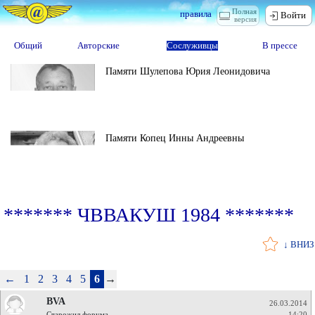
Полная
правила
Войти
версия
Общий
Авторские
Сослуживцы
В прессе
Памяти Шулепова Юрия Леонидовича
Памяти Копец Инны Андреевны
******* ЧВВАКУШ 1984 *******
↓ ВНИЗ
←
1
2
3
4
5
6
→
BVA
26.03.2014
Старожил форума
14:20