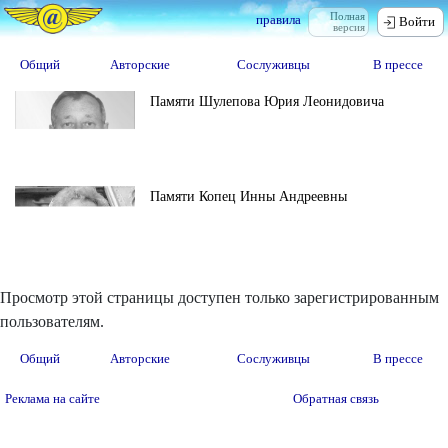
Полная
правила
Войти
версия
Общий
Авторские
Сослуживцы
В прессе
Памяти Шулепова Юрия Леонидовича
Памяти Копец Инны Андреевны
Просмотр этой страницы доступен только зарегистрированным
пользователям.
Общий
Авторские
Сослуживцы
В прессе
Реклама на сайте
Обратная связь