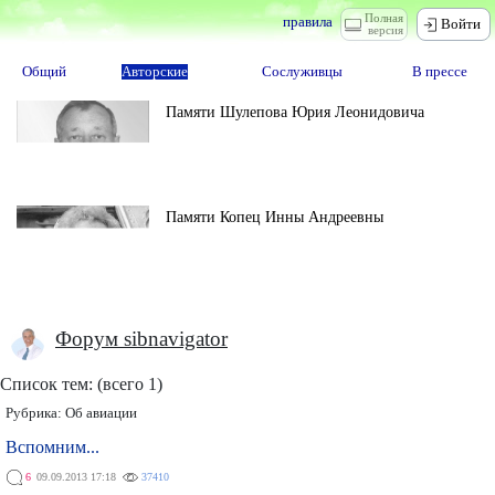
Полная
правила
Войти
версия
Общий
Авторские
Сослуживцы
В прессе
Памяти Шулепова Юрия Леонидовича
Памяти Копец Инны Андреевны
Форум sibnavigator
Список тем: (всего 1)
Рубрика:
Об авиации
Вспомним...
6
09.09.2013 17:18
37410