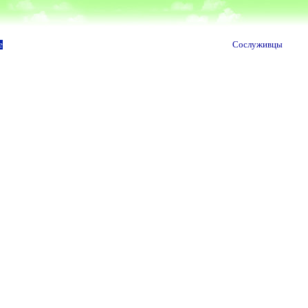
е
Сослуживцы