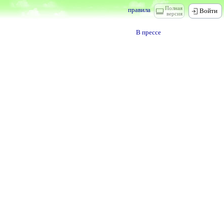
Полная
правила
Войти
версия
В прессе