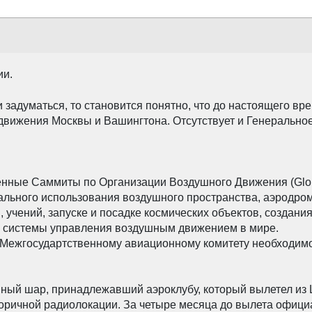
ии.
ли задуматься, то становится понятно, что до настоящего в
движения Москвы и Вашингтона. Отсутствует и Генерально
ые Саммиты по Организации Воздушного Движения (Global Ci
льного использования воздушного пространства, аэродром
учений, запуске и посадке космических объектов, создани
й системы управления воздушным движением в мире.
 Межгосудартственному авиационному комитету необходим
ушный шар, принадлежавший аэроклубу, который вылетел и
оричной радиолокации. За четыре месяца до вылета официа