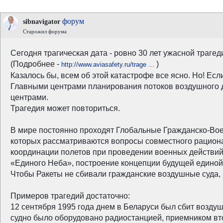
форум
sibnavigator
Старожил форума
Сегодня трагическая дата - ровно 30 лет ужасной трагед
(Подробнее -
)
http://www.aviasafety.ru/trage ...
Казалось бы, всем об этой катастрофе все ясно. Но! Ес
Главными центрами планирования потоков воздушного 
центрами.
Трагедия может повториться.
В мире постоянно проходят Глобальные Гражданско-Военн
которых рассматриваются вопросы совместного рациона
координации полетов при проведении военных действий, 
«Единого Неба», построение концепции будущей едино
Чтобы Ракеты не сбивали гражданские воздушные суда,
Примеров трагедий достаточно:
12 сентября 1995 года днем в Беларуси был сбит возд
судно было оборудовано радиостанцией, приемником вт