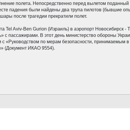
лнение полета. Непосредственно перед вылетом поданный 
месте падения были найдены два трупа пилотов (бывшие о
ары после трагедии прекратили полет.
та Tel Aviv-Ben Gurion (Израиль) в аэропорт Новосибирск -
ь» с пассажирами. В этот день министерство обороны Укра
и с «Руководством по мерам безопасности, принимаемым в 
в» (Документ ИКАО 9554).