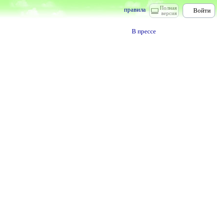
Полная
правила
Войти
версия
В прессе