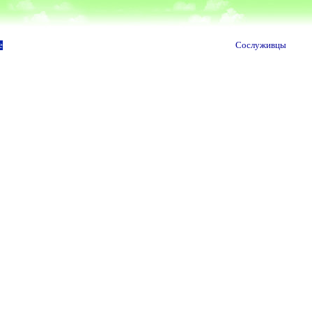
е
Сослуживцы