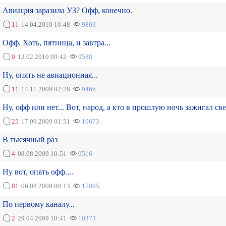
Авиация заразила УЗ? Офф, конечно.
11
14.04.2010 10:48
9803
Офф. Хоть, пятница, и завтра...
0
12.02.2010 09:42
9588
Ну, опять не авиационная...
11
14.11.2009 02:28
9466
Ну, офф или нет... Вот, народ, а кто в прошлую ночь зажигал св
25
17.09.2009 01:51
10673
В тысячный раз
4
08.08.2009 10:51
9516
Ну вот, опять офф....
81
06.08.2009 00:13
17095
По первому каналу...
2
29.04.2009 10:41
10373