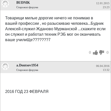
BUDNIK
12.01.2015
Старожил форума
23:23
Товарищи милые дорогие ничего не понимаю в
вашей профессии , но разыскиваю человека...Будник
Алексей-служил Жданово Мурманской ...скажите если
он служил и работал техник РЭБ мог он оканчивать
ваше училиЩе???????7
0
0
a.Dontsov1954
06.04.2016
Старожил форума
13:32
2016 ГОД 23 ФЕВРАЛЯ