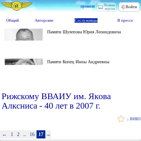
Полная
правила
Войти
версия
Общий
Авторские
Сослуживцы
В прессе
Памяти Шулепова Юрия Леонидовича
Памяти Копец Инны Андреевны
Рижскому ВВАИУ им. Якова
Алксниса - 40 лет в 2007 г.
↓ ВНИЗ
←
1
2
..
16
17
→