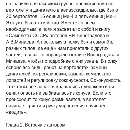
назначили начальником группы обслуживания по
вертолёту и двигателю в авиаэскадрилью, где было
20 вертолётов, 15 единиц Ми-4 и пять единиц Ми-1.
Это уже было хозяйство. Вместе со всем
необходимым, в полк я захватил с собой и книгу
«Самолёты СССР» авторов Р.И.Виноградова и
А.В.Минаева. А поскольку в полку были самолёты
разных типов, да ещё к нам прилетали с других
частей, то я часто обращался к книге Виноградова и
Минаева, чтобы поподробнее о них узнать. В полку
освоил все виды работ на вертолётах: замены
двигателей, их регулировки, замены комплектов
лопастей и регулировку соконусности. Соконусность,
это чтобы все лопасти вращались одинаково и ни
одна лопасть не выбивалась из конуса. Если это
происходит, то конус размывается, а вертолёт
начинает трясти и ручку управления начинает
«водить».
Глава 2. Встреча с автором.