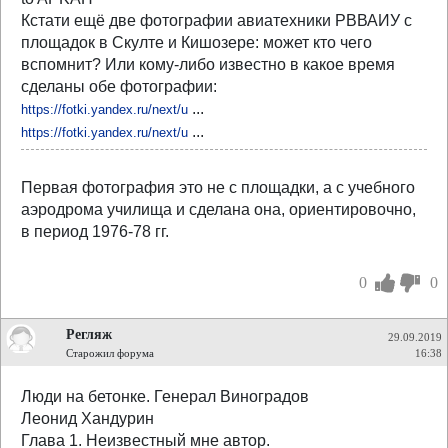
Кстати ещё две фотографии авиатехники РВВАИУ с
площадок в Скулте и Кишозере: может кто чего
вспомнит? Или кому-либо известно в какое время
сделаны обе фотографии:
...
https://fotki.yandex.ru/next/u
...
https://fotki.yandex.ru/next/u
Первая фотография это не с площадки, а с учебного
аэродрома училища и сделана она, ориентировочно,
в период 1976-78 гг.
0
0
Регляж
29.09.2019
Старожил форума
16:38
Люди на бетонке. Генерал Виноградов
Леонид Хандурин
Глава 1. Неизвестный мне автор.