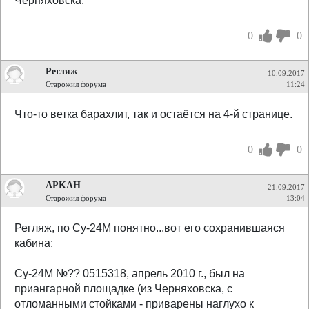
Черняховска.
0
0
Регляж
10.09.2017
Старожил форума
11:24
Что-то ветка барахлит, так и остаётся на 4-й странице.
0
0
APKAH
21.09.2017
Старожил форума
13:04
Регляж, по Су-24М понятно...вот его сохранившаяся
кабина:
Су-24М №?? 0515318, апрель 2010 г., был на
приангарной площадке (из Черняховска, с
отломанными стойками - приварены наглухо к