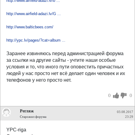
http://www.airfield-adazi.lv/b ...
http://www.airfield-adazi.lv/G ...
http://www.balticbees.com/
http://ypc.lv/pages/?cat=album ...
Заранее извиняюсь перед администрацией форума
за ссылки на другие сайты - учтите наши особые
условия и то, что иного пути оповестить причастных
людей у нас просто нет всё делает один человек и их
телефонов у него просто нет.
0
0
Регляж
03.08.2017
Старожил форума
23:29
YPC-riga