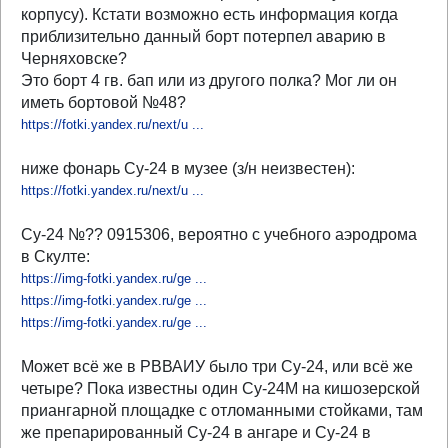
корпусу). Кстати возможно есть информация когда
приблизительно данный борт потерпел аварию в
Черняховске?
Это борт 4 гв. бап или из другого полка? Мог ли он
иметь бортовой №48?
https://fotki.yandex.ru/next/u ...
ниже фонарь Су-24 в музее (з/н неизвестен):
https://fotki.yandex.ru/next/u ...
Су-24 №?? 0915306, вероятно с учебного аэродрома
в Скулте:
https://img-fotki.yandex.ru/ge ...
https://img-fotki.yandex.ru/ge ...
https://img-fotki.yandex.ru/ge ...
Может всё же в РВВАИУ было три Су-24, или всё же
четыре? Пока известны один Су-24М на кишозерской
приангарной площадке с отломанными стойками, там
же препарированный Су-24 в ангаре и Су-24 в