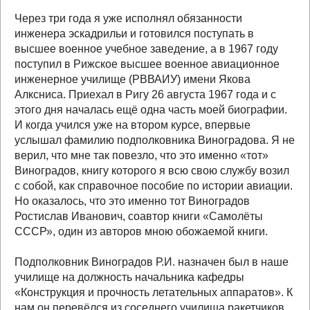
Через три года я уже исполнял обязанности
инженера эскадрильи и готовился поступать в
высшее военное учебное заведение, а в 1967 году
поступил в Рижское высшее военное авиационное
инженерное училище (РВВАИУ) имени Якова
Алксниса. Приехал в Ригу 26 августа 1967 года и с
этого дня началась ещё одна часть моей биографии.
И когда учился уже на втором курсе, впервые
услышал фамилию подполковника Виноградова. Я не
верил, что мне так повезло, что это именно «тот»
Виноградов, книгу которого я всю свою службу возил
с собой, как справочное пособие по истории авиации.
Но оказалось, что это именно тот Виноградов
Ростислав Иванович, соавтор книги «Самолёты
СССР», один из авторов мною обожаемой книги.
Подполковник Виноградов Р.И. назначен был в наше
училище на должность начальника кафедры
«Конструкция и прочность летательных аппаратов». К
нам он перевёлся из соседнего училища ракетчиков