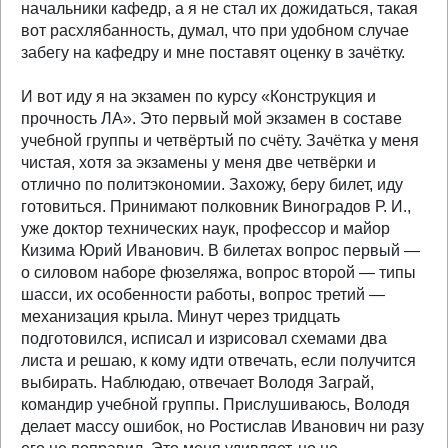
начальники кафедр, а я не стал их дожидаться, такая
вот расхлябанность, думал, что при удобном случае
забегу на кафедру и мне поставят оценку в зачётку.
И вот иду я на экзамен по курсу «Конструкция и
прочность ЛА». Это первый мой экзамен в составе
учебной группы и четвёртый по счёту. Зачётка у меня
чистая, хотя за экзамены у меня две четвёрки и
отлично по политэкономии. Захожу, беру билет, иду
готовиться. Принимают полковник Виноградов Р. И.,
уже доктор технических наук, профессор и майор
Кизима Юрий Иванович. В билетах вопрос первый —
о силовом наборе фюзеляжа, вопрос второй — типы
шасси, их особенности работы, вопрос третий —
механизация крыла. Минут через тридцать
подготовился, исписал и изрисовал схемами два
листа и решаю, к кому идти отвечать, если получится
выбирать. Наблюдаю, отвечает Володя Заграй,
командир учебной группы. Прислушиваюсь, Володя
делает массу ошибок, но Ростислав Иванович ни разу