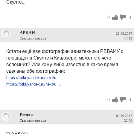
Скулте...
0
0
APKAH
21.09.2017
Старожил форума
13:12
Кстати ещё две фотографии авиатехники РВВАИУ с
площадок в Скулте и Кишозере: может кто чего
вспомнит? Или кому-либо известно в какое время
сделаны обе фотографии:
https://fotki.yandex.ru/next/u ...
https://fotki.yandex.ru/next/u ...
0
0
Регляж
04.10.2017
Старожил форума
22:00
to APKAH