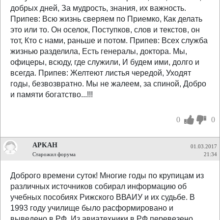
добрых дней, За мудрость, знания, их важность.
Припев: Всю жизнь сверяем по Приемко, Как делать
это или то. Он оселок, Поступков, слов и текстов, он
тот, Кто с нами, раньше и потом. Припев: Всех служба
жизнью разделила, Есть генералы, доктора. Мы,
офицеры, всюду, где служили, И будем ими, долго и
всегда. Припев: Желтеют листья чередой, Уходят
годы, безвозвратно. Мы не жалеем, за спиной, Добро
и памяти богатство...!!!
0
0
APKAH
01.03.2017
Старожил форума
21:34
Доброго времени суток! Многие годы по крупицам из
различных источников собирал информацию об
учебных пособиях Рижского ВВАИУ и их судьбе. В
1993 году училище было расформировано и
выведено в РФ. Из авиатехники в РФ перевезено