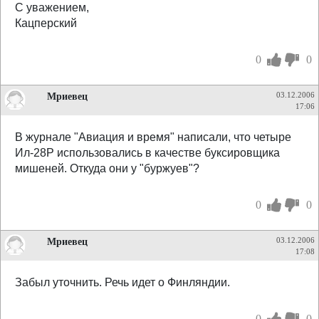
С уважением,
Кацперский
0
0
Мриевец
03.12.2006
17:06
В журнале "Авиация и время" написали, что четыре
Ил-28Р использовались в качестве буксировщика
мишеней. Откуда они у "буржуев"?
0
0
Мриевец
03.12.2006
17:08
Забыл уточнить. Речь идет о Финляндии.
0
0