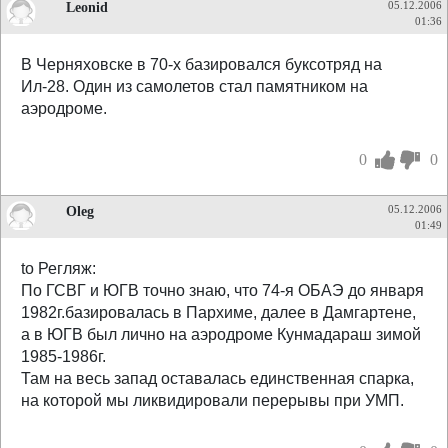
Leonid
05.12.2006
01:36
В Черняховске в 70-х базировался буксотряд на
Ил-28. Один из самолетов стал памятником на
аэродроме.
0
0
Oleg
05.12.2006
01:49
to Регляж:
По ГСВГ и ЮГВ точно знаю, что 74-я ОБАЭ до января
1982г.базировалась в Пархиме, далее в Дамгартене,
а в ЮГВ был лично на аэродроме Кунмадараш зимой
1985-1986г.
Там на весь запад оставалась единственная спарка,
на которой мы ликвидировали перерывы при УМП.