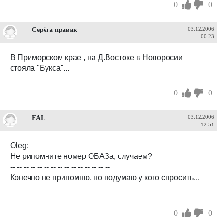
0
0
Серёга правак
03.12.2006
00:23
В Приморском крае , на Д.Востоке в Новоросии
стояла "Букса"...
0
0
FAL
03.12.2006
12:51
Oleg:
Не рипомните номер ОБАЗа, случаем?
-- -- -- -- -- -- -- -- -- -- -- -- -- -- --
Конечно не припомню, но подумаю у кого спросить...
0
0