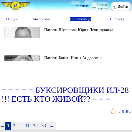
Полная
правила
Войти
версия
Общий
Авторские
Сослуживцы
В прессе
Памяти Шулепова Юрия Леонидовича
Памяти Копец Инны Андреевны
= = = = = БУКСИРОВЩИКИ ИЛ-28
!!! ЕСТЬ КТО ЖИВОЙ?? = = =
↓ ВНИЗ
←
1
2
..
31
32
33
→