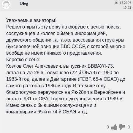
Oleg
01.12.2006
15:32
Уважаемые авиаторы!
Решил открыть эту ветку на форуме с целью поиска
сослуживцев и коллег, обмена информацией,
дружеского общения, а также воссоздания структуры
буксировочной авиации ВВС СССР, о которой многие
вообще не имеют никакого представления.
Коротко о себе:
Козлов Олег Алексеевич, выпускник БВВАУЛ-73,
летал на Ил-28 в Толмачево (22-й ОБАЗ) с 1980 по
1983-й год, далее в Дамгартене (ГСВГ, 65-я ОБАЭ) до
самого разгона в 1986-м году. В этом же году
благополучно переучился на Як-28пп в Вернойхене и
летал в 931 гв.ОРАП вплоть до увольнения в 1989-м.
Имею связь с бывшими сослуживцами и
командирами 65-й и 74-й ОБАЭ и т.д.
0
0