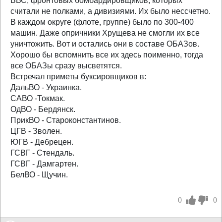
ВВС, фронтовых бомбардировщиков, которых
считали не полками, а дивизиями. Их было нессчетно.
В каждом округе (флоте, группе) было по 300-400
машин. Даже опричники Хрущева не смогли их все
уничтожить. Вот и остались они в составе ОБАЗов.
Хорошо бы вспомнить все их здесь поименно, тогда
все ОБАЗы сразу высветятся.
Встречал приметы буксировщиков в:
ДальВО - Украинка.
САВО -Токмак.
ОдВО - Бердянск.
ПрикВО - Староконстантинов.
ЦГВ - Зволен.
ЮГВ - Дебрецен.
ГСВГ - Стендаль.
ГСВГ - Дамгартен.
БелВО - Щучин.
0
0