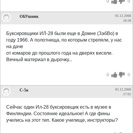
0
0
ОБУшник
05.12.2006
16:56
Буксировщики ИЛ-28 были еще в Домне (ЗабВо) в
году 1966. А полотнища, по которым стреляли, у нас
на даче
от комаров до прошлого года на дверях висели.
Вечный материал в дырочку...
0
0
С-5к
05.12.2006
17:01
Сейчас один Ил-28 буксировщик есть в музее в
Финляндии. Состояние идеальное! А где фины
учились на этот тип. Какое училище, инструкторы?