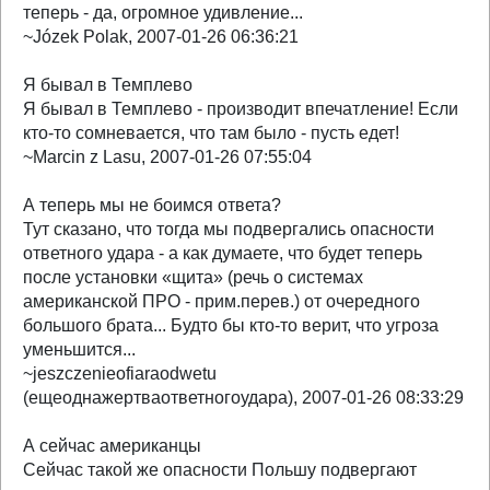
теперь - да, огромное удивление...
~Józek Polak, 2007-01-26 06:36:21
Я бывал в Темплево
Я бывал в Темплево - производит впечатление! Если
кто-то сомневается, что там было - пусть едет!
~Marcin z Lasu, 2007-01-26 07:55:04
А теперь мы не боимся ответа?
Тут сказано, что тогда мы подвергались опасности
ответного удара - а как думаете, что будет теперь
после установки «щита» (речь о системах
американской ПРО - прим.перев.) от очередного
большого брата... Будто бы кто-то верит, что угроза
уменьшится...
~jeszczenieofiaraodwetu
(ещеоднажертваответногоудара), 2007-01-26 08:33:29
А сейчас американцы
Сейчас такой же опасности Польшу подвергают