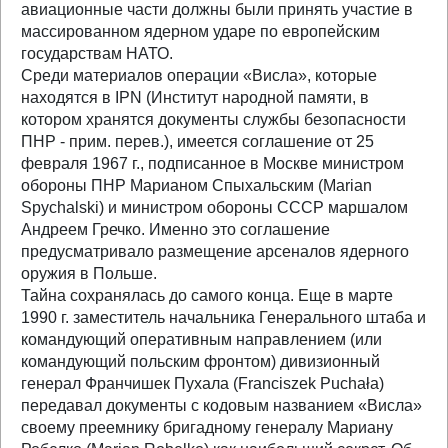
авиационные части должны были принять участие в
массированном ядерном ударе по европейским
государствам НАТО.
Среди материалов операции «Висла», которые
находятся в IPN (Институт народной памяти, в
котором хранятся документы службы безопасности
ПНР - прим. перев.), имеется соглашение от 25
февраля 1967 г., подписанное в Москве министром
обороны ПНР Марианом Спыхальским (Marian
Spychalski) и министром обороны СССР маршалом
Андреем Гречко. Именно это соглашение
предусматривало размещение арсеналов ядерного
оружия в Польше.
Тайна сохранялась до самого конца. Еще в марте
1990 г. заместитель начальника Генерального штаба и
командующий оперативным направлением (или
командующий польским фронтом) дивизионный
генерал Франчишек Пухала (Franciszek Puchała)
передавал документы с кодовым названием «Висла»
своему преемнику бригадному генералу Мариану