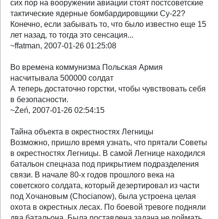
сих пор на вооружении авиации стоят постсоветские
тактические ядерные бомбардировщики Су-22?
Конечно, если забывать то, что было известно еще 15
лет назад, то тогда это сенсация...
~ffatman, 2007-01-26 01:25:08
Во времена коммунизма Польская Армия
насчитывала 500000 солдат
А теперь достаточно горстки, чтобы чувствовать себя
в безопасности.
~Żeń, 2007-01-26 02:54:15
Тайна объекта в окрестностях Легницы
Возможно, пришло время узнать, что прятали Советы
в окрестностях Легницы. В самой Легнице находился
батальон спецназа под прикрытием подразделения
связи. В начале 80-х годов прошлого века на
советского солдата, который дезертировал из части
под Хочановым (Chocianow), была устроена целая
охота в окрестных лесах. По боевой тревоге подняли
два батальона. Была поставлена задача не поймать,