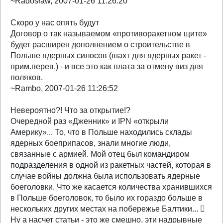
~Radosław, 2007-01-26 11:26:20
Скоро у нас опять будут
Договор о так называемом «противоракетном щите»
будет расширен дополнением о строительстве в
Польше ядерных силосов (шахт для ядерных ракет -
прим.перев.) - и все это как плата за отмену виз для
поляков.
~Rambo, 2007-01-26 11:26:52
Невероятно?! Что за открытие!?
Очередной раз «Дженник» и IPN «открыли
Америку»... То, что в Польше находились склады
ядерных боеприпасов, знали многие люди,
связанные с армией. Мой отец был командиром
подразделения в одной из ракетных частей, которая в
случае войны должна была использовать ядерные
боеголовки. Что же касается количества хранившихся
в Польше боеголовок, то было их гораздо больше в
нескольких других местах на побережье Балтики... 
Ну а насчет статьи - это же смешно, эти надрывные