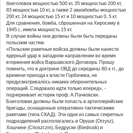
боеголовок мощностью 500 кт, 35 мощностью 200 кт,
83 мощностью 10 кт, а также 2 авиабомбы мощностью
200 кт, 24 мощностью 15 кт и 10 мощностью 0, 5 кт.
Для сравнения, бомба, сброшенная на Хиросиму в
1945 г., имела мощность 15 кт.
В случае войны они должны были быть переданы
польским частям.
«Польские ракетные войска должны были нанести
ядерный удар в западном направлении во время
вторжения войск Варшавского Договора. Прошу
помнить, что в доктрине ОВД до середины 80-х гг., до
времени прихода к власти Горбачева, не
предусматривалось никаких оборонительных
операций. Следовало идти только вперед», -
подчеркивает историк проф. А.Пачковски.
Боеголовки должны были попасть в артиллерийские
бригады, оснащенные оперативно-тактическими
ракетами (типа СКАД). Эти одни из самых секретных
подразделений располагались в Оруше (Orzysz),
Хошчине (Choszсzin), Бедруске (Biedrusk) и