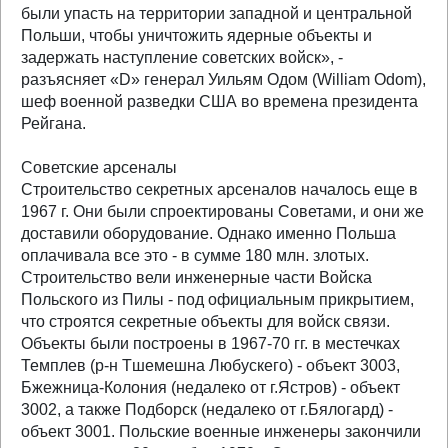
были упасть на территории западной и центральной
Польши, чтобы уничтожить ядерные объекты и
задержать наступление советских войск», -
разъясняет «D» генерал Уильям Одом (William Odom),
шеф военной разведки США во времена президента
Рейгана.
Советские арсеналы
Строительство секретных арсеналов началось еще в
1967 г. Они были спроектированы Советами, и они же
доставили оборудование. Однако именно Польша
оплачивала все это - в сумме 180 млн. злотых.
Строительство вели инженерные части Войска
Польского из Пилы - под официальным прикрытием,
что строятся секретные объекты для войск связи.
Объекты были построены в 1967-70 гг. в местечках
Темплев (р-н Тшемешна Любускего) - объект 3003,
Бжежница-Колония (недалеко от г.Ястров) - объект
3002, а также Подборск (недалеко от г.Бялогард) -
объект 3001. Польские военные инженеры закончили