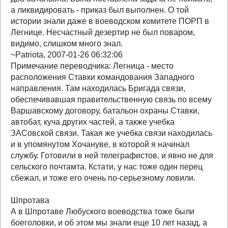
а ликвидировать - приказ был выполнен. О той
истории знали даже в воеводском комитете ПОРП в
Легнице. Несчастный дезертир не был поваром,
видимо, слишком много знал.
~Patriota, 2007-01-26 06:32:06
Примечание переводчика: Легница - место
расположения Ставки командования Западного
направления. Там находилась Бригада связи,
обеспечивавшая правительственную связь по всему
Варшавскому договору, батальон охраны Ставки,
автобат, куча других частей, а также учебка
ЗАСовской связи. Такая же учебка связи находилась
и в упомянутом Хочануве, в которой я начинал
службу. Готовили в ней телеграфистов, и явно не для
сельского почтамта. Кстати, у нас тоже один перец
сбежал, и тоже его очень по-серьезному ловили.
Шпротава
А в Шпротаве Любуского воеводства тоже были
боеголовки, и об этом мы знали еще 10 лет назад, а