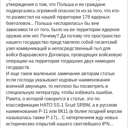
утверждения о том, что Польша и ее граждане
подвергались огромной опасности из-за того, что кто-
то разместил на нашей территории 178 ядерных
боеголовок... Польша «испарилась» бы вне
зависимости от того, было на ее территории ядерное
оружие или нет. Почему? Да потому что пространство
нашего государство представляло собой гигантский
узел коммуникаций и непосредственный тыл для
войск Варшавского Договора, проводящих войсковую
операцию на территории тогдашних двух немецких
государств.
И еще такое маленькое замечание авторам статьи:
если господа указывают кодовые наименования
военной амуниции, то неплохо бы посмотреть в
специальную литературу, чтобы избежать ошибок.
Ракета, о которой говорится в статье, это по
классификации НАТО SS-1 Scud SRBM, а в русском
наименовании Р-11 или 8К11 (в более поздней версии
называлась также Р-17)... С нетерпением жду новых
исторических открытий нашего светлейшего IPN...