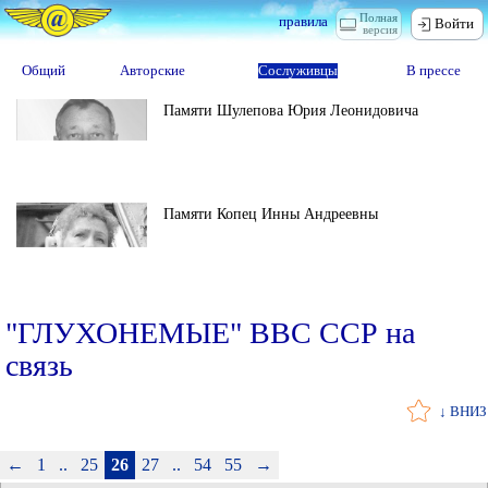
Полная
правила
Войти
версия
Общий
Авторские
Сослуживцы
В прессе
Памяти Шулепова Юрия Леонидовича
Памяти Копец Инны Андреевны
"ГЛУХОНЕМЫЕ" ВВС ССР на
связь
↓ ВНИЗ
←
1
..
25
26
27
..
54
55
→