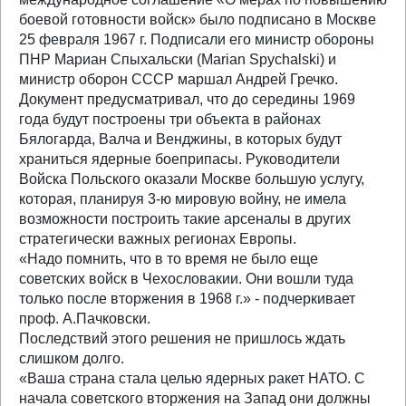
боевой готовности войск» было подписано в Москве
25 февраля 1967 г. Подписали его министр обороны
ПНР Мариан Спыхальски (Marian Spychalski) и
министр оборон СССР маршал Андрей Гречко.
Документ предусматривал, что до середины 1969
года будут построены три объекта в районах
Бялогарда, Валча и Венджины, в которых будут
храниться ядерные боеприпасы. Руководители
Войска Польского оказали Москве большую услугу,
которая, планируя 3-ю мировую войну, не имела
возможности построить такие арсеналы в других
стратегически важных регионах Европы.
«Надо помнить, что в то время не было еще
советских войск в Чехословакии. Они вошли туда
только после вторжения в 1968 г.» - подчеркивает
проф. А.Пачковски.
Последствий этого решения не пришлось ждать
слишком долго.
«Ваша страна стала целью ядерных ракет НАТО. С
начала советского вторжения на Запад они должны