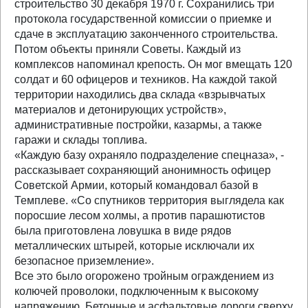
строительство 30 декабря 1970 г. Сохранились три
протокола государственной комиссии о приемке и
сдаче в эксплуатацию законченного строительства.
Потом объекты приняли Советы. Каждый из
комплексов напоминал крепость. Он мог вмещать 120
солдат и 60 офицеров и техников. На каждой такой
территории находились два склада «взрывчатых
материалов и детонирующих устройств»,
административные постройки, казармы, а также
гаражи и склады топлива.
«Каждую базу охраняло подразделение спецназа», -
рассказывает сохраняющий анонимность офицер
Советской Армии, который командовал базой в
Темплеве. «Со спутников территория выглядела как
поросшие лесом холмы, а против парашютистов
была приготовлена ловушка в виде рядов
металлических штырей, которые исключали их
безопасное приземление».
Все это было огорожено тройным ограждением из
колючей проволоки, подключенным к высокому
напряжению. Бетонные и асфальтовые дороги сверху