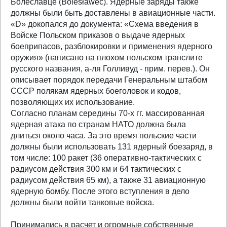
Болеславце (Bolesławеc). Ядерные заряды также
должны были быть доставлены в авиационные части.
«D» докопался до документа: «Схема введения в
Войске Польском приказов о выдаче ядерных
боеприпасов, разблокировки и применения ядерного
оружия» (написано на плохом польском транслите
русского названия, а-ля Голливуд - прим. перев.). Он
описывает порядок передачи Генеральным штабом
СССР полякам ядерных боеголовок и кодов,
позволяющих их использование.
Согласно планам середины 70-х гг. массированная
ядерная атака по странам НАТО должна была
длиться около часа. За это время польские части
должны были использовать 131 ядерный боезаряд, в
том числе: 100 ракет (36 оперативно-тактических с
радиусом действия 300 км и 64 тактических с
радиусом действия 65 км), а также 31 авиационную
ядерную бомбу. После этого вступления в дело
должны были войти танковые войска.
Принимались в расчет и огромные собственные