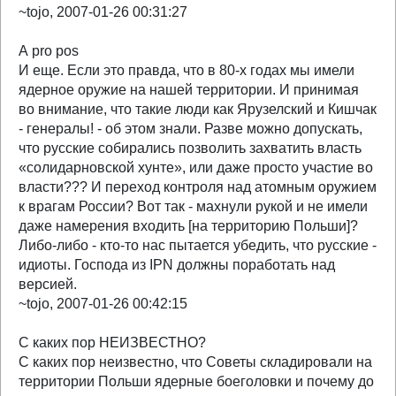
~tojo, 2007-01-26 00:31:27
А pro pos
И еще. Если это правда, что в 80-х годах мы имели
ядерное оружие на нашей территории. И принимая
во внимание, что такие люди как Ярузелский и Кишчак
- генералы! - об этом знали. Разве можно допускать,
что русские собирались позволить захватить власть
«солидарновской хунте», или даже просто участие во
власти??? И переход контроля над атомным оружием
к врагам России? Вот так - махнули рукой и не имели
даже намерения входить [на территорию Польши]?
Либо-либо - кто-то нас пытается убедить, что русские -
идиоты. Господа из IPN должны поработать над
версией.
~tojo, 2007-01-26 00:42:15
С каких пор НЕИЗВЕСТНО?
С каких пор неизвестно, что Советы складировали на
территории Польши ядерные боеголовки и почему до