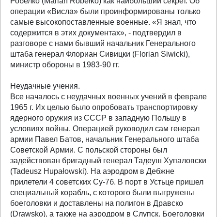
Робелко (Marian Robełko) как наибольший секрет. Об
операции «Висла» были проинформированы только
самые высокопоставленные военные. «Я знал, что
содержится в этих документах», - подтвердил в
разговоре с нами бывший начальник Генерального
штаба генерал Флориан Сивицки (Florian Siwicki),
министр обороны в 1983-90 гг.
Неудачные учения.
Все началось с неудачных военных учений в феврале
1965 г. Их целью было опробовать транспортировку
ядерного оружия из СССР в западную Польшу в
условиях войны. Операцией руководил сам генерал
армии Павел Батов, начальник Генерального штаба
Советской Армии. С польской стороны был
задействован бригадный генерал Тадеуш Хупаловски
(Tadeusz Hupałowski). На аэродром в Дебжне
прилетели 4 советских Су-7б. В порт в Устьце пришел
специальный корабль, с которого были выгружены
боеголовки и доставлены на полигон в Дравско
(Drawsko), а также на аэродром в Слупск. Боеголовки