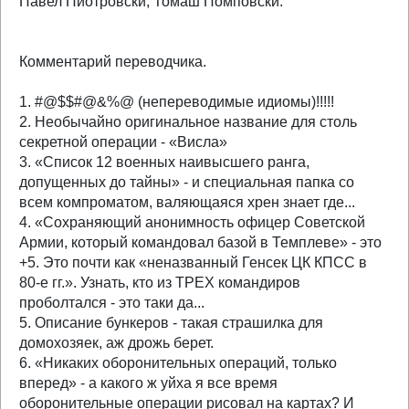
Павел Пиотровски, Томаш Помповски.
Комментарий переводчика.
1. #@$$#@&%@ (непереводимые идиомы)!!!!!
2. Необычайно оригинальное название для столь
секретной операции - «Висла»
3. «Список 12 военных наивысшего ранга,
допущенных до тайны» - и специальная папка со
всем компроматом, валяющаяся хрен знает где...
4. «Сохраняющий анонимность офицер Советской
Армии, который командовал базой в Темплеве» - это
+5. Это почти как «неназванный Генсек ЦК КПСС в
80-е гг.». Узнать, кто из ТРЕХ командиров
проболтался - это таки да...
5. Описание бункеров - такая страшилка для
домохозяек, аж дрожь берет.
6. «Никаких оборонительных операций, только
вперед» - а какого ж уйха я все время
оборонительные операции рисовал на картах? И