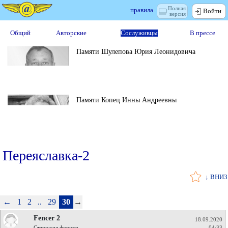
Полная
правила
Войти
версия
Общий
Авторские
Сослуживцы
В прессе
Памяти Шулепова Юрия Леонидовича
Памяти Копец Инны Андреевны
Переяславка-2
↓ ВНИЗ
←
1
2
..
29
30
→
Fencer 2
18.09.2020
Старожил форума
04:33