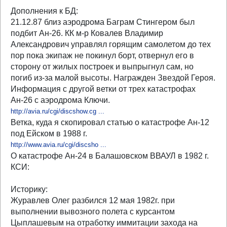
Дополнения к БД:
21.12.87 близ аэродрома Баграм Стингером был
подбит Ан-26. КК м-р Ковалев Владимир
Александрович управлял горящим самолетом до тех
пор пока экипаж не покинул борт, отвернул его в
сторону от жилых построек и выпрыгнул сам, но
погиб из-за малой высоты. Награжден Звездой Героя.
Информация с другой ветки от трех катастрофах
Ан-26 с аэродрома Ключи.
http://avia.ru/cgi/discshow.cg ...
Ветка, куда я скопировал статью о катастрофе Ан-12
под Ейском в 1988 г.
http://www.avia.ru/cgi/discsho ...
О катастрофе Ан-24 в Балашовском ВВАУЛ в 1982 г.
КСИ:
Историку:
Журавлев Олег разбился 12 мая 1982г. при
выполнении вывозного полета с курсантом
Цыплашевым на отработку иммитации захода на