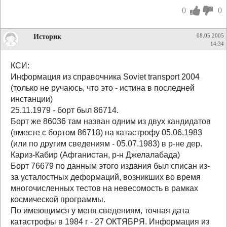
0
0
Историк
08.05.2005
14:34
КСИ:
Информация из справочника Soviet transport 2004
(только не ручаюсь, что это - истина в последней
инстанции)
25.11.1979 - борт был 86714.
Борт же 86036 там назван одним из двух кандидатов
(вместе с бортом 86718) на катастрофу 05.06.1983
(или по другим сведениям - 05.07.1983) в р-не дер.
Кариз-Кабир (Афганистан, р-н Джелалабада)
Борт 76679 по данным этого издания был списан из-
за усталостных деформаций, возникших во время
многочисленных тестов на невесомость в рамках
космической программы.
По имеющимся у меня сведениям, точная дата
катастрофы в 1984 г - 27 ОКТЯБРЯ. Информация из