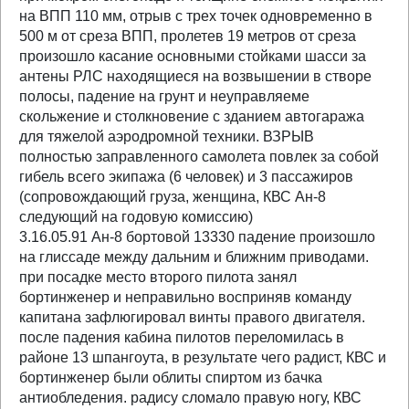
на ВПП 110 мм, отрыв с трех точек одновременно в
500 м от среза ВПП, пролетев 19 метров от среза
произошло касание основными стойками шасси за
антены РЛС находящиеся на возвышении в створе
полосы, падение на грунт и неуправляеме
скольжение и столкновение с зданием автогаража
для тяжелой аэродромной техники. ВЗРЫВ
полностью заправленного самолета повлек за собой
гибель всего экипажа (6 человек) и 3 пассажиров
(сопровождающий груза, женщина, КВС Ан-8
следующий на годовую комиссию)
3.16.05.91 Ан-8 бортовой 13330 падение произошло
на глиссаде между дальним и ближним приводами.
при посадке место второго пилота занял
бортинженер и неправильно восприняв команду
капитана зафлюгировал винты правого двигателя.
после падения кабина пилотов переломилась в
районе 13 шпангоута, в результате чего радист, КВС и
бортинженер были облиты спиртом из бачка
антиобледения. радису сломало правую ногу, КВС