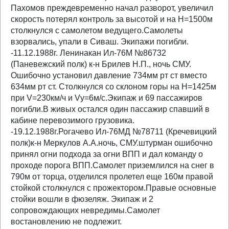
Пахомов преждевременно начал разворот, увеличил
скорость потерял контроль за высотой и на Н=1500м
столкнулся с самолетом ведущего.Самолеты
взорвались, упали в Сиваш. Экипажи погибли.
-11.12.1988г. Ленинакан Ил-76М №86732
(Паневежский полк) к-н Брилев Н.П., ночь СМУ.
Ошибочно установил давление 734мм рт ст вместо
634мм рт ст. Столкнулся со склоном горы на Н=1425м
при V=230км/ч и Vу=6м/с.Экипаж и 69 пассажиров
погибли.В живых остался один пассажир спавший в
кабине перевозимого грузовика.
-19.12.1988г.Рогачево Ил-76МД №78711 (Кречевицкий
полк)к-н Меркулов А.А.ночь, СМУ.штурман ошибочно
принял огни подхода за огни ВПП и дал команду о
проходе порога ВПП.Самолет приземлился на снег в
790м от торца, отделился пролетел еще 160м правой
стойкой столкнулся с прожектором.Правые основные
стойки вошли в фюзеляж. Экипаж и 2
сопровождающих невредимы.Самолет
востановлению не подлежит.