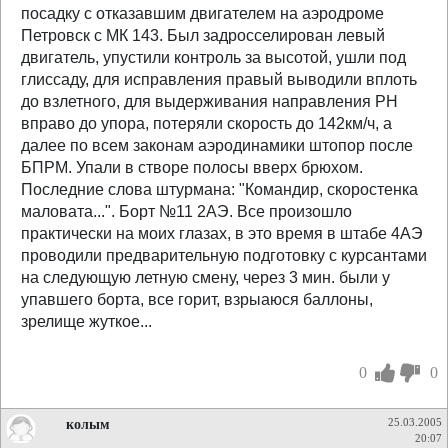
посадку с отказавшим двигателем на аэродроме
Петровск с МК 143. Был задросселирован левый
двигатель, упустили контроль за высотой, ушли под
глиссаду, для исправления правый выводили вплоть
до взлетного, для выдерживания направления РН
вправо до упора, потеряли скорость до 142км/ч, а
далее по всем законам аэродинамики штопор после
БПРМ. Упали в створе полосы вверх брюхом.
Последние слова штурмана: "Командир, скоростенка
маловата...". Борт №11 2АЭ. Все произошло
практически на моих глазах, в это время в штабе 4АЭ
проводили предварительную подготовку с курсантами
на следующую летную смену, через 3 мин. были у
упавшего борта, все горит, взрыаюся баллоны,
зрелище жуткое...
0
0
колым
25.03.2005
20:07