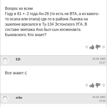
Вопрос ко всем
Году в 81 +- 2 года Ан-26 (то есть не ВТА, а из какого-
то осапа или отапа) где-то в районе Львова на
эшелоне врезался в Ту-134 Эстонского УГА. В
составе экипажа Ана был сын космонавта
Быковского. Кто знает?
0
0
ED
05.02.2005
13:27
Все знают:-(
0
0
echo
05.02.2005
13:34