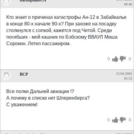
battleplaneUA
00:46
Кто знает о причинах катастрофы Ан-12 в Забайкалье
в конце 80-х начале 90-х? При захоже на посадку
столкнулся с сопкой, кажется под Читой. Среди
погибших - мой кашник по Бэбскому ВВАУЛ Миша
Сорокин. Летел пассажиром.
0
0
ВСР
15.04.2005
02:52
Все полки Дальней авиации !?
А почему в списке нет Шперенберга?
С уважением!
0
0