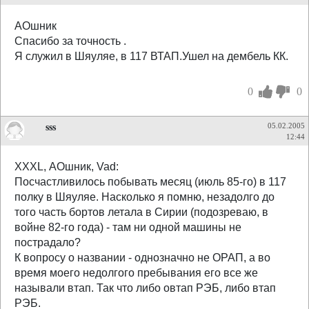
АОшник
Спасибо за точность .
Я служил в Шяуляе, в 117 ВТАП.Ушел на дембель КК.
0
0
sss
05.02.2005
12:44
XXXL, АОшник, Vad:
Посчастливилось побывать месяц (июль 85-го) в 117
полку в Шяуляе. Насколько я помню, незадолго до
того часть бортов летала в Сирии (подозреваю, в
войне 82-го года) - там ни одной машины не
пострадало?
К вопросу о названии - однозначно не ОРАП, а во
время моего недолгого пребывания его все же
называли втап. Так что либо овтап РЭБ, либо втап
РЭБ.