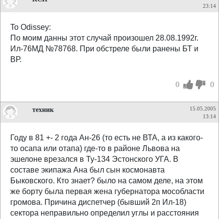
23:14
To Odissey:
По моим данны этот случай произошел 28.08.1992г.
Ил-76МД №78768. При обстреле были ранены БТ и
ВР.
0
0
техник
15.05.2005
13:14
Году в 81 +- 2 года Ан-26 (то есть не ВТА, а из какого-
то осапа или отапа) где-то в районе Львова на
эшелоне врезался в Ту-134 Эстонского УГА. В
составе экипажа Ана был сын космонавта
Быковского. Кто знает? было на самом деле, на этом
же борту была первая жена губернатора мособласти
громова. Причина диспетчер (бывший 2п Ил-18)
сектора неправильно определил углы и расстояния