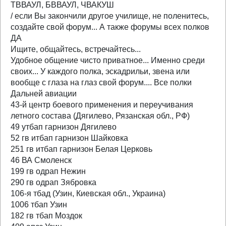
ТВВАУЛ, БВВАУЛ, ЧВАКУШ
/ если Вы закончили другое училище, не поленитесь,
создайте свой форум... А также форумы всех полков
ДА
Ищите, общайтесь, встречайтесь...
Удобное общение чисто приватное... Именно среди
своих... У каждого полка, эскадрильи, звена или
вообще с глаза на глаз свой форум.... Все полки
Дальней авиации
43-й центр боевого применения и переучивания
летного состава (Дягилево, Рязанская обл., РФ)
49 утбап гарнизон Дягилево
52 гв итбап гарнизон Шайковка
251 гв итбап гарнизон Белая Церковь
46 ВА Смоленск
199 гв одрап Нежин
290 гв одрап Зябровка
106-я тбад (Узин, Киевская обл., Украина)
1006 тбап Узин
182 гв тбап Моздок