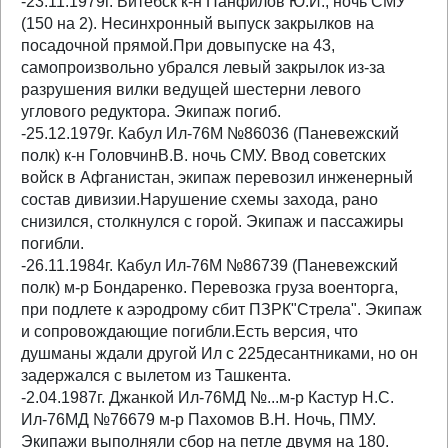
-23.11.1979г. Витебск к-н Панфилов Ю.И., ночь СМУ
(150 на 2). Несинхронный выпуск закрылков на
посадочной прямой.При довыпуске на 43,
самопроизвольно убрался левый закрылок из-за
разрушения вилки ведущей шестерни левого
углового редуктора. Экипаж погиб.
-25.12.1979г. Кабул Ил-76М №86036 (Паневежский
полк) к-н ГоловчинВ.В. ночь СМУ. Ввод советских
войск в Афганистан, экипаж перевозил инженерный
состав дивизии.Нарушение схемы захода, рано
снизился, столкнулся с горой. Экипаж и пассажиры
погибли.
-26.11.1984г. Кабул Ил-76М №86739 (Паневежский
полк) м-р Бондаренко. Перевозка груза военторга,
при подлете к аэродрому сбит ПЗРК"Стрела". Экипаж
и сопровождающие погибли.Есть версия, что
душманы ждали другой Ил с 225десантниками, но он
задержался с вылетом из Ташкента.
-2.04.1987г. Джанкой Ил-76МД №...м-р Кастур Н.С.
Ил-76МД №76679 м-р Пахомов В.Н. Ночь, ПМУ.
Экипажи выполняли сбор на петле двумя на 180.