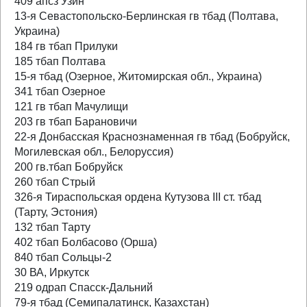
409 апсз Узин
13-я Севастопольско-Берлинская гв тбад (Полтава,
Украина)
184 гв тбап Прилуки
185 тбап Полтава
15-я тбад (Озерное, Житомирская обл., Украина)
341 тбап Озерное
121 гв тбап Мачулищи
203 гв тбап Барановичи
22-я Донбасская Краснознаменная гв тбад (Бобруйск,
Могилевская обл., Белоруссия)
200 гв.тбап Бобруйск
260 тбап Стрый
326-я Тираспольская ордена Кутузова III ст. тбад
(Тарту, Эстония)
132 тбап Тарту
402 тбап Болбасово (Орша)
840 тбап Сольцы-2
30 ВА, Иркутск
219 одрап Спасск-Дальний
79-я тбад (Семипалатинск, Казахстан)