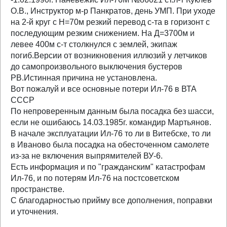
О.В., Инструктор м-р Панкратов, день УМП. При уходе
на 2-й круг с Н=70м резкий перевод с-та в горизонт с
последующим резким снижением. На Д=3700м и
левее 400м с-т столкнулся с землей, экипаж
погиб.Версии от возникновения иллюзий у летчиков
до самопроизвольного выключения бустеров
РВ.Истинная причина не установлена.
Вот пожалуй и все основные потери Ил-76 в ВТА
СССР
По непроверенным данным была посадка без шасси,
если не ошибаюсь 14.03.1985г. командир Мартьянов.
В начале эксплуатации Ил-76 то ли в Витебске, то ли
в Иваново была посадка на обесточенном самолете
из-за не включения выпрямителей ВУ-6.
Есть информация и по "гражданским" катастрофам
Ил-76, и по потерям Ил-76 на постсоветском
пространстве.
С благодарностью прийму все дополнения, поправки
и уточнения.