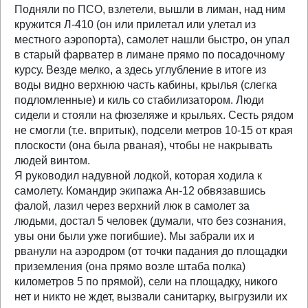
Подняли по ПСО, взлетели, вышли в лиман, над ним
кружится Л-410 (он или прилетал или улетал из
местного аэропорта), самолет нашли быстро, он упал
в старый фарватер в лимане прямо по посадочному
курсу. Везде мелко, а здесь углубление в итоге из
воды видно верхнюю часть кабины, крылья (слегка
подломленные) и киль со стабилизатором. Люди
сидели и стояли на фюзеляже и крыльях. Сесть рядом
не смогли (т.е. впритык), подсели метров 10-15 от края
плоскости (она была рваная), чтобы не накрывать
людей винтом.
Я руководил надувной лодкой, которая ходила к
самолету. Командир экипажа Ан-12 обвязавшись
фалой, лазил через верхний люк в самолет за
людьми, достал 5 человек (думали, что без сознания,
увы они были уже погибшие). Мы забрали их и
рванули на аэродром (от точки падания до площадки
приземления (она прямо возле штаба полка)
километров 5 по прямой), сели на площадку, никого
нет и никто не ждет, вызвали санитарку, выгрузили их