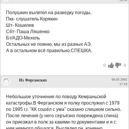
18:39
Полушкин вылетел на разведку погоды.
Пкк- слушатель Корякин
Шт- Кошелев
Сбт- Паша Ляшенко
Бт/АДО-Мехель
Остальных не помню, мы из разных АЭ.
А в остальном всё правильно.СПЕШКА.
0
0
Из Ферганских
06.05.2005
17:19
Небольшое уточнение по поводу Кемраньской
катастрофы.В Ферганском я полку прослужил с 1979
по 1995 г.г. "КК сошёл с ума" сказано слишком сильно.
После лечения (у него серъёзно повреждена спина)
он приезжал в полк за какими-то документами и я с
ним немного общался. Выглядел он, конечно,