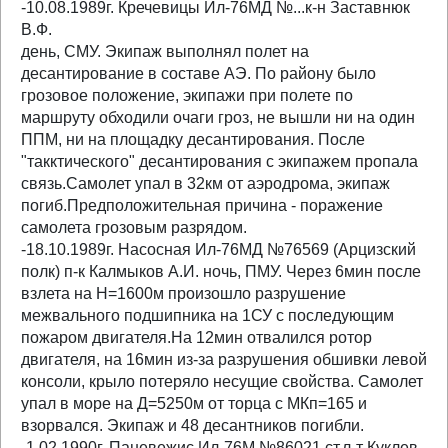
-10.08.1989г. Кречевицы Ил-76МД №...к-н Заставнюк
В.Ф.
день, СМУ. Экипаж выполнял полет на
десантирование в составе АЭ. По району было
грозовое положение, экипажи при полете по
маршруту обходили очаги гроз, не вышли ни на один
ППМ, ни на площадку десантирования. После
"такктического" десантирования с экипажем пропала
связь.Самолет упал в 32км от аэродрома, экипаж
погиб.Предположительная причина - поражение
самолета грозовым разрядом.
-18.10.1989г. Насосная Ил-76МД №76569 (Арцизский
полк) п-к Калмыков А.И. ночь, ПМУ. Через 6мин после
взлета на Н=1600м произошло разрушение
межвального подшипника на 1СУ с последующим
пожаром двигателя.На 12мин отвалился ротор
двигателя, на 16мин из-за разрушения обшивки левой
консоли, крыло потеряло несущие свойства. Самолет
упал в море на Д=5250м от торца с МКп=165 и
взорвался. Экипаж и 48 десантников погибли.
-1.02.1990г. Паневежис Ил-76М №86021 ст.л-т Куклев