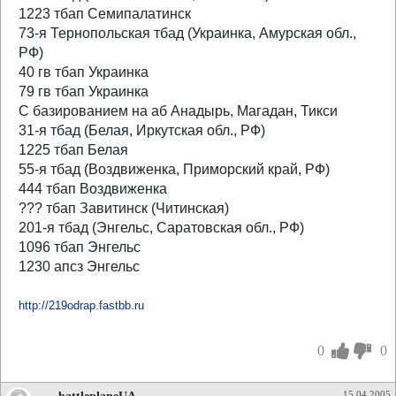
1223 тбап Семипалатинск
73-я Тернопольская тбад (Украинка, Амурская обл.,
РФ)
40 гв тбап Украинка
79 гв тбап Украинка
С базированием на аб Анадырь, Магадан, Тикси
31-я тбад (Белая, Иркутская обл., РФ)
1225 тбап Белая
55-я тбад (Воздвиженка, Приморский край, РФ)
444 тбап Воздвиженка
??? тбап Завитинск (Читинская)
201-я тбад (Энгельс, Саратовская обл., РФ)
1096 тбап Энгельс
1230 апсз Энгельс
http://219odrap.fastbb.ru
0
0
15.04.2005