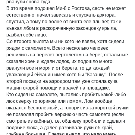
рванули снова туда.
В это время подошел Ми-8 с Ростова, сесть не может
естественно, начал зависать и спускать доктора,
спустил, а тому по волне от винта еле плывет, так и
въехал лбом в раскоряченную законцовку крыла,
разбил себе лицо.
Со второго вылета мы ни кого не взяли, хотя сидели
рядом с самолетом. Всего несколько человек
решились на перелет вертолетом на берег, остальные
сказали хрен и ждали лодок, их подошло много,
рванули все и моря и от берега, тогда каждый
уважающий ейчанин имел хотя бы "Казанку". После
второй посадки на аэродром там уже стояла куча
машин скорой помощи и врачей на площадке.
Кто сидел на самолете, пытались пробить какой-либо
люк сверху топориком или ломом. Лом вообще
оказался бесполезный, а топорик из-за короткой ручки
не позволял пробить верхнюю часть самолета (если
смотреть из кабины), т.е. обшивку пробили и сделали
подобие люка, а далее разбивали руки об край,
глубина большая. Сделал вывод, что надо иметь