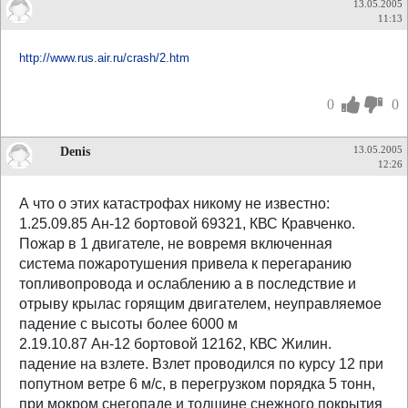
13.05.2005
11:13
http://www.rus.air.ru/crash/2.htm
0
0
Denis
13.05.2005
12:26
А что о этих катастрофах никому не известно:
1.25.09.85 Ан-12 бортовой 69321, КВС Кравченко.
Пожар в 1 двигателе, не вовремя включенная
система пожаротушения привела к перегаранию
топливопровода и ослаблению а в последствие и
отрыву крылас горящим двигателем, неуправляемое
падение с высоты более 6000 м
2.19.10.87 Ан-12 бортовой 12162, КВС Жилин.
падение на взлете. Взлет проводился по курсу 12 при
попутном ветре 6 м/с, в перегрузком порядка 5 тонн,
при мокром снегопаде и толщине снежного покрытия