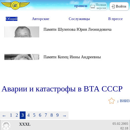
Полная
правила
Войти
версия
Общий
Авторские
Сослуживцы
В прессе
Памяти Шулепова Юрия Леонидовича
Памяти Копец Инны Андреевны
Аварии и катастрофы в ВТА СССР
↓ ВНИЗ
←
1
2
3
4
5
6
7
8
9
→
XXXL
05.02.2005
02:18