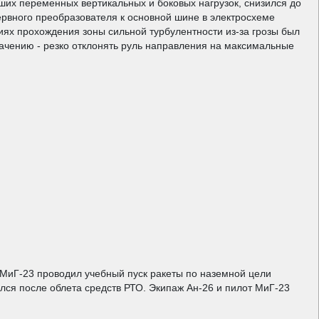
ьших переменных вертикальных и боковых нагрузок, снизился до
ервного преобразователя к основной шине в электросхеме
иях прохождения зоны сильной турбулентности из-за грозы был
ачению - резко отклонять руль направления на максимальные
ь МиГ-23 проводил учебный пуск ракеты по наземной цели
ся после облета средств РТО. Экипаж Ан-26 и пилот МиГ-23