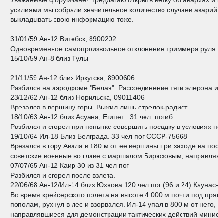
Уважаемые форумчане! Предлагаю открыть ветку об авариях и 
усилиями мы собрали значительное количество случаев аварий и
выкладывать свою информацию тоже.
31/01/59 Ан-12 Витебск, 8900202
Одновременное самопроизвольное отклонение триммера руля н
15/10/59 Ан-8 близ Тулы
21/11/59 Ан-12 близ Иркутска, 8900606
Разбился на аэродроме "Белая". Рассоединение тяги элерона и
23/12/62 Ан-12 близ Норильска, 09011406
Врезался в вершину горы. Выжил лишь стрелок-радист.
18/10/63 Ан-12 близ Асуана, Египет . 31 чел. погиб
Разбился и сгорел при попытке совершить посадку в условиях п
19/10/64 Ил-18 Близ Белграда. 33 чел пог СССР-75668
Врезался в гору Авала в 180 м от ее вершины при заходе на по
советские военные во главе с маршалом Бирюзовым, направля
07/07/65 Ан-12 Каир 30 из 31 чел пог
Разбился и сгорел после взлета.
22/06/68 Ан-12/Ил-14 близ Юхнова 120 чел пог (96 и 24) Каунас
Во время крейсерского полета на высоте 4 000 м почти под п
пополам, рухнул в лес и взорвался. Ил-14 упал в 800 м от него
направлявшиеся для демонстрации тактических действий минист