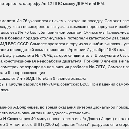
 потерпел катастрофу Ан 12 ППС между ДПРМ и БПРМ.
молета Ил 76 уклонился от схемы захода на посадку. Самолет врез
садку из-за несинхроного выпуска закрылков перевернулся и разб
амолета Ил 76 был сбит зенитной ракетой. Экипаж /из Паневежиса
е в боевом порядке столкнулись и потерпели катастрофу два само
МД ВВС СССР. Самолет врезался в гору из-за ошибки экипажа - ук
дации последствий землетрясения в Армении 7 декабря 1988 года.
ов Баку у самолета Ил-76МД загорелся двигатель. В результате бы
ла конструкционная недоработка двигателя. Погибли 9 членов эки
километрах от аэродрома назначения разбился Ил-76ТД. Самолет вр
ажа и 9 сопровождающих.
самолет Ил-76МД. Погибли 9 членов экипажа.
осы в Кабуле разбился Ил-76МД советских ВВС. При падении самоле
лось.
а майор А.Бояринцев, во время оказания интернациональной помо
его исчезновения так и не удалось установить.
H.Скока через 40 минут после взлета из а/п Дакка (Индия) в полет
те 1 м почти всю ВПП (2200 м), сделал "козла", разрушился и сгор