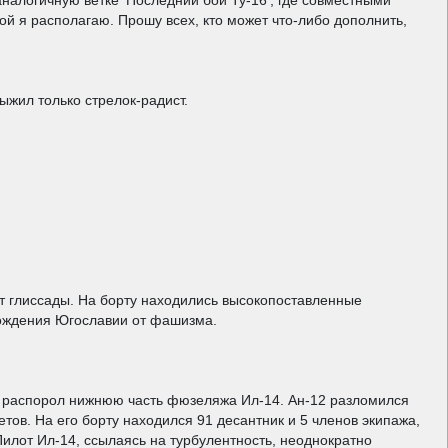
алогичную ветке 'Последний бой Ту-16', где совместными
ой я располагаю. Прошу всех, кто может что-либо дополнить,
жил только стрелок-радист.
от глиссады. На борту находились высокопоставленные
бождения Югославии от фашизма.
12 распорол нижнюю часть фюзеляжа Ил-14. Ан-12 разломился
етов. На его борту находился 91 десантник и 5 членов экипажа,
илот Ил-14, ссылаясь на турбулентность, неоднократно