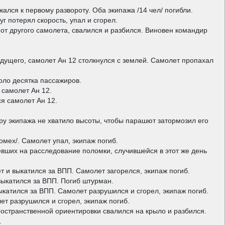
ался к первому развороту. Оба экипажа /14 чел/ погибли.
г потерял скорость, упал и сгорел.
от другого самолета, свалился и разбился. Виновен командир
дущего, самолет Ан 12 столкнулся с землей. Самолет пропахал
оло десятка пассажиров.
 самолет Ан 12.
я самолет Ан 12.
ру экипажа не хватило высоты, чтобы парашют затормозил его
мех/. Самолет упал, экипаж погиб.
тевших на расследование поломки, случившейся в этот же день
т и выкатился за ВПП. Самолет загорелся, экипаж погиб.
выкатился за ВПП. Погиб штурман.
катился за ВПП. Самолет разрушился и сгорел, экипаж погиб.
ет разрушился и сгорел, экипаж погиб.
ространственной ориентировки свалился на крыло и разбился.
.