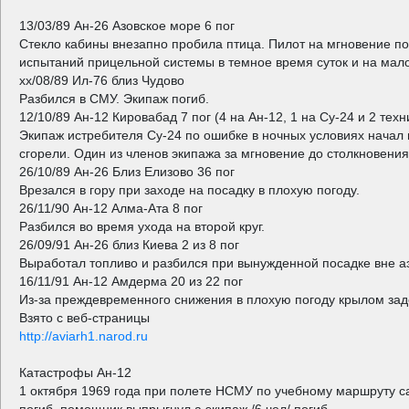
13/03/89 Ан-26 Азовское море 6 пог
Стекло кабины внезапно пробила птица. Пилот на мгновение п
испытаний прицельной системы в темное время суток и на мало
хх/08/89 Ил-76 близ Чудово
Разбился в СМУ. Экипаж погиб.
12/10/89 Ан-12 Кировабад 7 пог (4 на Ан-12, 1 на Су-24 и 2 техн
Экипаж истребителя Су-24 по ошибке в ночных условиях начал 
сгорели. Один из членов экипажа за мгновение до столкновения
26/10/89 Ан-26 Близ Елизово 36 пог
Врезался в гору при заходе на посадку в плохую погоду.
26/11/90 Ан-12 Алма-Ата 8 пог
Разбился во время ухода на второй круг.
26/09/91 Ан-26 близ Киева 2 из 8 пог
Выработал топливо и разбился при вынужденной посадке вне а
16/11/91 Ан-12 Амдерма 20 из 22 пог
Из-за преждевременного снижения в плохую погоду крылом зад
Взято с веб-страницы
http://aviarh1.narod.ru
Катастрофы Ан-12
1 октября 1969 года при полете НСМУ по учебному маршруту са