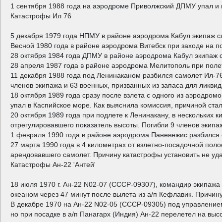
1 сентября 1988 года на аэродроме Приволжский ДПМУ упал и
Катастрофы Ил 76
5 декабря 1979 года НПМУ в районе аэродрома Кабул экипаж са
Весной 1980 года в районе аэродрома Витебск при заходе на по
28 октября 1984 года ДПМУ в районе аэродрома Кабул экипаж с
28 апреля 1987 года в районе аэродрома Мелитополь при полет
11 декабря 1988 года под Ленинаканом разбился самолет Ил-76
членов экипажа и 63 военных, призванных из запаса для ликви
18 октября 1989 года сразу после взлета с одного из аэродром
упал в Каспийское море. Как выяснила комиссия, причиной ста
20 октября 1989 года при подлете к Ленинакану, в нескольких 
отрегулировавшего показатель высоты. Погибли 9 членов экип
1 февраля 1990 года в районе аэродрома Паневежис разбился 
27 марта 1990 года в 4 километрах от взлетно-посадочной пол
арендовавшего самолет. Причину катастрофы установить не уда
Катастрофы Ан-22 'Антей'
18 июля 1970 г. Ан-22 N02-07 (СССР-09307), командир экипаж
океаном через 47 минут после вылета из а/п Кефлавик. Причину 
В декабре 1970 на Ан-22 N02-05 (СССР-09305) под управлением 
но при посадке в а/п Панагарх (Индия) Ан-22 перелетел на высо