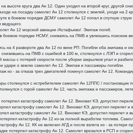
 высоте круга два Ан 12. Один уходил на второй круг, другой сниж
оде на посадку самолет Ан 12 столкнулся с землей, уходя на 2 кру
те в боевом порядке ДСМУ самолет Ан 12 попал в спутную струю 
л ведущего.
молет Ан 12 морской авиации /Астафьево/. Экипаж погиб.
в боевом порядке НСМУ, снижаясь на ПМВ и увлекшись поиском ве
ь на 4 развороте два Ан 12 по вине РП. Погибли оба экипажа и ок
 снизившись на ПМВ с ошибкой в 100 м, столкнулся с ЛЭП и сгорел
 массы с потерей скорости после уборки закрылков упал и разбилс
ри ударе о землю самолет Ан 12. Экипаж и пассажиры погибли.
ж из - за отказа трех двигателей покинул самолет Ан 12. Команди
ры столкнулся с истребителем самолет Ан 12ППС / постановщик по
толкнулся с горой самолет Ан 12, часть экипажа и пассажиров, ле
 потерпел катастрофу самолет Ан 12. Виноват КЭ, допустил переле
рпел катастрофу самолет Ан 12. Виноват КЭ, допустил перелет и 
пел катастрофу самолет Ан 12. Виноват КЭ, допустил перелет и вы
 потерпел катастрофу Ан 12 из-за полной выработки топлива. Самол
строфу Ан 12. КК не включил АГД и после взлета из - за потери п
дке потерпел катастрофу Ан 12. Самолет врезался в РСП и сгорел