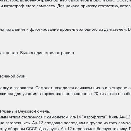
катастрофах военно-транспортных самолетов в ВВС и ВМС СССР, ан
 катастроф этого самолета. Для начала привожу статистику, котор
аправления и флюгирование пропеллера одного из двигателей. Вы
ли пожар. Выжил один стрелок-радист.
есчаной бури.
садку и взорвался. Самолет находился слишком низко и в стороне 
вшиеся для участия в торжествах, посвященных 20-ти летию осво
-Рязань и Внуково-Гомель.
рямым углом столкнулся с самолетом Ил-14 "Аэрофлота". Киль Ан-
, не загоревшись. Ан-12 следовал последним в группе из трех самол
ру обороны СССР. Два других Ан-12 перевозили боевую технику. П