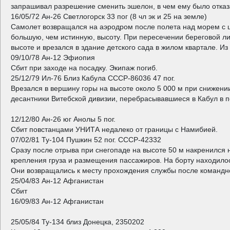
запрашивал разрешение сменить эшелон, в чем ему было отказа
16/05/72 Ан-26 Светлогорск 33 пог (8 чл эк и 25 на земле)
Самолет возвращался на аэродром после полета над морем с ц
большую, чем истинную, высоту. При пересечении береговой ли
высоте и врезался в здание детского сада в жилом квартале. Из
09/10/78 Ан-12 Эфиопия
Сбит при заходе на посадку. Экипаж погиб.
25/12/79 Ил-76 Близ Кабула СССР-86036 47 пог.
Врезался в вершину горы на высоте около 5 000 м при снижени
десантники Витебской дивизии, перебрасывавшиеся в Кабул в п
12/12/80 Ан-26 юг Анолы 5 пог.
Сбит повстанцами УНИТА недалеко от границы с Намибией.
07/02/81 Ту-104 Пушкин 52 пог. СССР-42332
Сразу после отрыва при снегопаде на высоте 50 м накренился 
крепления груза и размещения пассажиров. На борту находило
Они возвращались к месту прохождения службы после командн
25/04/83 Ан-12 Афганистан
Сбит
16/09/83 Ан-12 Афганистан
25/05/84 Ту-134 близ Донецка, 2350202