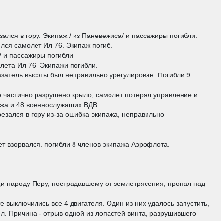
ался в гору. Экипаж / из Паневежиса/ и пассажиры погибли.
ился самолет Ил 76. Экипаж погиб.
/ и пассажиры погибли.
лета Ил 76. Экипажи погибли.
азатель высоты был неправильно урегулирован. Погибли 9
ло частично разрушено крыло, самолет потерял управление и
пажа и 48 военнослужащих ВДВ.
езался в гору из-за ошибка экипажа, неправильно
т взорвался, погибли 8 членов экипажа Аэрофлота,
щи народу Перу, пострадавшему от землетрясения, пропал над
е выключились все 4 двигателя. Один из них удалось запустить,
ел. Причина - отрыв одной из лопастей винта, разрушившего