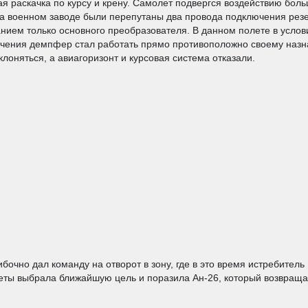
ая раскачка по курсу и крену. Самолет подвергся воздействию бол
 на военном заводе были перепутаны два провода подключения рез
нием только основного преобразователя. В данном полете в услов
ючения демпфер стал работать прямо противоположно своему назн
лоняться, а авиагоризонт и курсовая система отказали.
бочно дал команду на отворот в зону, где в это время истребител
еты выбрала ближайшую цель и поразила Ан-26, который возвращал