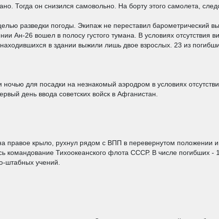
но. Тогда он снизился самовольно. На борту этого самолета, след
елью разведки погоды. Экипаж не переставил барометрический вы
нии Ан-26 вошел в полосу густого тумана. В условиях отсутствия 
 находившихся в здании выжили лишь двое взрослых. 23 из погибших
и ночью для посадки на незнакомый аэродром в условиях отсутств
ервый день ввода советских войск в Афганистан.
на правое крыло, рухнул рядом с ВПП в перевернутом положении и
сь командование Тихоокеанского флота СССР. В числе погибших - 
о-штабных учений.