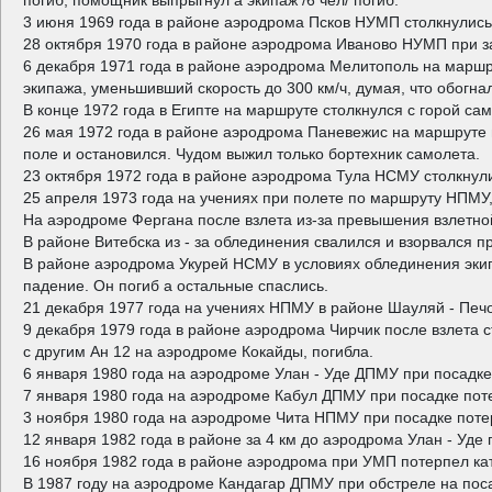
погиб, помощник выпрыгнул а экипаж /6 чел/ погиб.
3 июня 1969 года в районе аэродрома Псков НУМП столкнулись на
28 октября 1970 года в районе аэродрома Иваново НУМП при зах
6 декабря 1971 года в районе аэродрома Мелитополь на маршру
экипажа, уменьшивший скорость до 300 км/ч, думая, что обогна
В конце 1972 года в Египте на маршруте столкнулся с горой са
26 мая 1972 года в районе аэродрома Паневежис на маршруте 
поле и остановился. Чудом выжил только бортехник самолета.
23 октября 1972 года в районе аэродрома Тула НСМУ столкнулис
25 апреля 1973 года на учениях при полете по маршруту НПМУ,
На аэродроме Фергана после взлета из-за превышения взлетной
В районе Витебска из - за облединения свалился и взорвался п
В районе аэродрома Укурей НСМУ в условиях облединения экипа
падение. Он погиб а остальные спаслись.
21 декабря 1977 года на учениях НПМУ в районе Шауляй - Печо
9 декабря 1979 года в районе аэродрома Чирчик после взлета с
с другим Ан 12 на аэродроме Кокайды, погибла.
6 января 1980 года на аэродроме Улан - Уде ДПМУ при посадке
7 января 1980 года на аэродроме Кабул ДПМУ при посадке поте
3 ноября 1980 года на аэродроме Чита НПМУ при посадке потер
12 января 1982 года в районе за 4 км до аэродрома Улан - Уде
16 ноября 1982 года в районе аэродрома при УМП потерпел ката
В 1987 году на аэродроме Кандагар ДПМУ при обстреле на поса