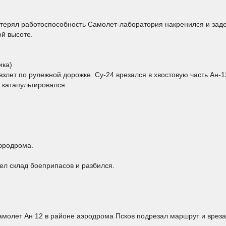
отерял работоспособность Самолет-лаборатория накренился и зад
й высоте.
ика)
взлет по рулежной дорожке. Су-24 врезался в хвостовую часть Ан-
 катапультировался.
эродрома.
ел склад боеприпасов и разбился.
молет Ан 12 в районе аэродрома Псков подрезал маршрут и врезал