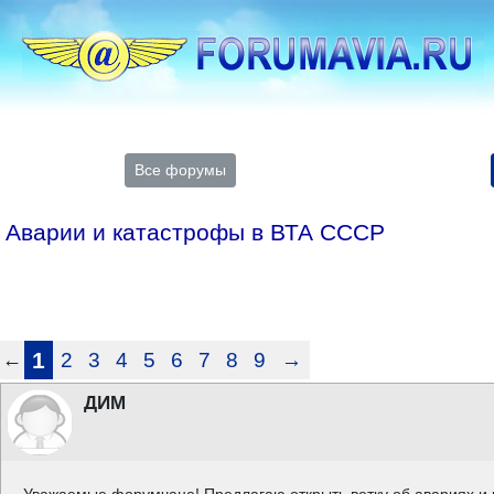
Все форумы
Аварии и катастрофы в ВТА СССР
1
2
3
4
5
6
7
8
9
→
←
ДИМ