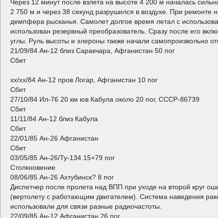
Через 12 минут после взлета на высоте 4 200 м началась сильн
2 750 м и через 38 секунд разрушился в воздухе. При ремонте
демпфера рысканья. Самолет долгое время летал с использова
использован резервный преобразователь. Сразу после его вкл
углы. Руль высоты и элероны также начали самопроизвольно отк
21/09/84 Ан-12 близ Саракчара, Афганистан 50 пог
Сбит
хх/хх/84 Ан-12 пров Логар, Афганистан 10 пог
Сбит
27/10/84 Ил-76 20 км юв Кабула около 20 пог, СССР-86739
Сбит
11/11/84 Ан-12 близ Кабула
Сбит
22/01/85 Ан-26 Афганистан
Сбит
03/05/85 Ан-26/Ту-134 15+79 пог
Столкновение
08/06/85 Ан-26 Ахтубинск? 8 пог
Диспетчер после пролета над ВПП при уходе на второй круг оши
(вертолету с работающим двигателем). Система наведения рак
использовали для связи разные радиочастоты.
22/09/85 Ан-12 Афганистан 26 пог