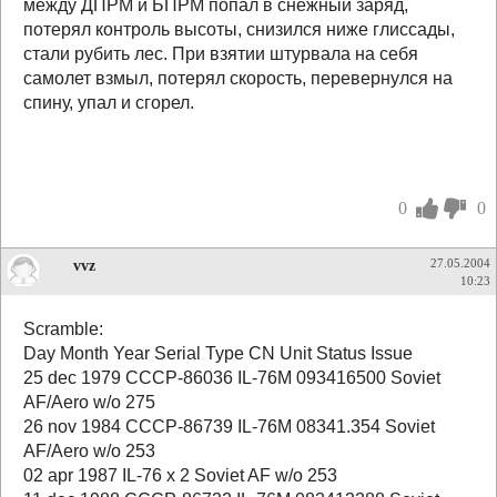
между ДПРМ и БПРМ попал в снежный заряд,
потерял контроль высоты, снизился ниже глиссады,
стали рубить лес. При взятии штурвала на себя
самолет взмыл, потерял скорость, перевернулся на
спину, упал и сгорел.
0
0
vvz
27.05.2004
10:23
Scramble:
Day Month Year Serial Type CN Unit Status Issue
25 dec 1979 CCCP-86036 IL-76M 093416500 Soviet
AF/Aero w/o 275
26 nov 1984 CCCP-86739 IL-76M 08341.354 Soviet
AF/Aero w/o 253
02 apr 1987 IL-76 x 2 Soviet AF w/o 253