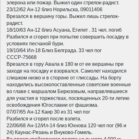
элерона или пожар. Выжил один стрелок-радист.
23/12/62 Ан-12 близ Норильска, 09011406
Врезался в вершину горы. Выжил лишь стрелок-
радист.
18/10/63 Ан-12 близ Асуана, Египет . 31 чел. погиб
Разбился и сгорел при попытке совершить посадку в
условиях песчаной бури.
19/10/64 Ил-18 Близ Белграда. 33 чел пог
СССР-75668
Врезался в гору Авала в 180 м от ее вершины при
заходе на посадку и взорвался. Самолет находился
слишком низко и в стороне от глиссады. На борту
находились высокопоставленные советские военные
во главе с маршалом Бирюзовым, направлявшиеся
для участия в торжествах, посвященных 20-ти летию
освобождения Югославии от фашизма.
07/07/65 Ан-12 Каир 30 из 31 чел пог
Разбился и сгорел после взлета.
22/06/68 Ан-12/Ил-14 близ Юхнова 120 чел пог (96 и
24) Каунас-Рязань и Внуково-Гомель.