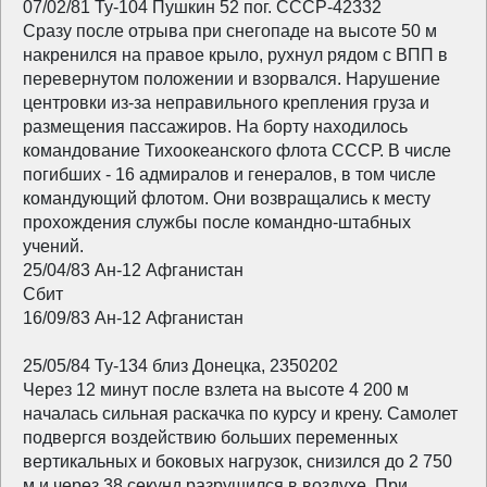
07/02/81 Ту-104 Пушкин 52 пог. СССР-42332
Сразу после отрыва при снегопаде на высоте 50 м
накренился на правое крыло, рухнул рядом с ВПП в
перевернутом положении и взорвался. Нарушение
центровки из-за неправильного крепления груза и
размещения пассажиров. На борту находилось
командование Тихоокеанского флота СССР. В числе
погибших - 16 адмиралов и генералов, в том числе
командующий флотом. Они возвращались к месту
прохождения службы после командно-штабных
учений.
25/04/83 Ан-12 Афганистан
Сбит
16/09/83 Ан-12 Афганистан
25/05/84 Ту-134 близ Донецка, 2350202
Через 12 минут после взлета на высоте 4 200 м
началась сильная раскачка по курсу и крену. Самолет
подвергся воздействию больших переменных
вертикальных и боковых нагрузок, снизился до 2 750
м и через 38 секунд разрушился в воздухе. При