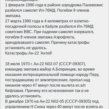
1 февраля 1990 года в районе аэродрома Паневежис
разбился самолет Ил-76МД. Погибли 9 членов
экипажа.
27 марта 1990 года в 4 километрах от взлетно-
посадочной полосы в Кабуле разбился Ил-76МД
советских ВВС. При падении самолет взорвался,
погибли 8 членов экипажа Аэрофлота,
арендовавшего самолет. Причину катастрофы
установить не удалось.
Катастрофы Ан-22 'Антей'
18 июля 1970 г. Ан-22 N02-07 (СССР-09307),
командир экипажа майор А.Бояринцев, во время
оказания интернациональной помощи народу Перу,
пострадавшему от землетрясения, пропал над
океаном через 47 минут после вылета из а/п
Кефлавик. Причину его исчезновения так и не
удалось установить.
В декабре 1970 на Ан-22 N02-05 (СССР-09305) под
управлением H.Скока через 40 минут после взлета из