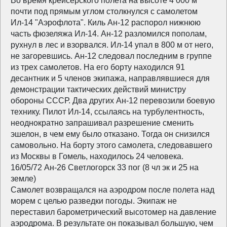
Во время крейсерского полета на высоте 4 000 м
почти под прямым углом столкнулся с самолетом
Ил-14 "Аэрофлота". Киль Ан-12 распорол нижнюю
часть фюзеляжа Ил-14. Ан-12 разломился пополам,
рухнул в лес и взорвался. Ил-14 упал в 800 м от него,
не загоревшись. Ан-12 следовал последним в группе
из трех самолетов. На его борту находился 91
десантник и 5 членов экипажа, направлявшиеся для
демонстрации тактических действий министру
обороны СССР. Два других Ан-12 перевозили боевую
технику. Пилот Ил-14, ссылаясь на турбулентность,
неоднократно запрашивал разрешение сменить
эшелон, в чем ему было отказано. Тогда он снизился
самовольно. На борту этого самолета, следовавшего
из Москвы в Гомель, находилось 24 человека.
16/05/72 Ан-26 Светлогорск 33 пог (8 чл эк и 25 на
земле)
Самолет возвращался на аэродром после полета над
морем с целью разведки погоды. Экипаж не
переставил барометрический высотомер на давление
аэродрома. В результате он показывал большую, чем