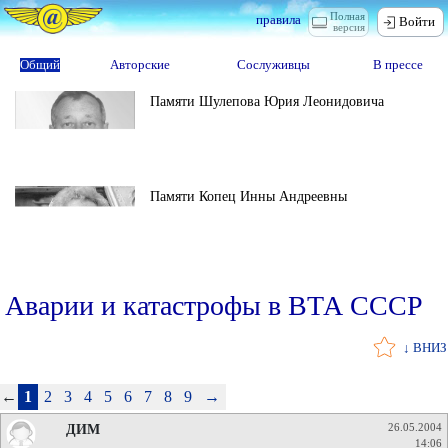
Полная
правила
Войти
версия
Общий
Авторские
Сослуживцы
В прессе
Памяти Шулепова Юрия Леонидовича
Памяти Копец Инны Андреевны
Аварии и катастрофы в ВТА СССР
↓ ВНИЗ
←
1
2
3
4
5
6
7
8
9
→
ДИМ
26.05.2004
14:06