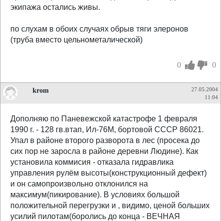
экипажа остались живы.
по слухам в обоих случаях обрыв тяги элеронов
(труба вместо цельнометалической)
0
0
krom
27.05.2004
11:04
Дополняю по Паневежской катастрофе 1 февраля
1990 г. - 128 гв.втап, Ил-76М, бортовой СССР 86021.
Упал в районе второго разворота в лес (просека до
сих пор не заросла в районе деревни Людине). Как
установила коммисия - отказала гидравлика
управления рулём высоты(конструкционный дефект)
и он самопроизвольно отклонился на
максимум(пикирование). В условиях большой
положительной перегрузки и , видимо, ценой больших
усилий пилотам(боролись до конца - ВЕЧНАЯ