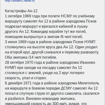
http://aviarh1.narod.ru
Катастрофы Ан-12
1 октября 1969 года при полете НСМУ по учебному
маршруту самолет Ан 12 в районе аэродрома Псков
подрезал маршрут и врезался кабиной в пушку
другого Ан 12. Командир корабля тут же погиб,
помощник выпрыгнул а экипаж /6 чел/ погиб.
3 июня 1969 года в районе аэродрома Псков НУМП
столкнулись на высоте круга два Ан 12. Один уходил
на второй круг, другой снижался к первому развороту.
Оба экипажа /14 чел/ погибли.
28 октября 1970 года в районе аэродрома Иваново
НУМП при заходе на посадку самолет Ан 12
столкнулся с землей, уходя на 2 круг потерял
скорость, упал и сгорел.
6 декабря 1971 года в районе аэродрома Мелитополь
на маршруте в боевом порядке ДСМУ самолет Ан 12
попал в спутную струю от другого самолета, свалился
и разбился. Виновен командир экипажа,
уменьшивший скорость до 300 км/ч, думая, что