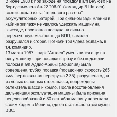
В июне 1980 г. при заходе на посадку в а/п Внуково на
борту самолета Ан-22 ?06-01 (командир В.Шигаев)
возник пожар из-за "теплового разгона"
аккумуляторных батарей. При сильном задымлении в
кабине экипажу не удалось удержать машину на
глиссаде, произошла посадка на сильно
пересеченную местность до ВПП, самолет
разрушился и сгорел. Погибли три члена экипажа, в
т.ч. командир.
13 марта 1987 г. парк "Антеев" уменьшился еще на
одну машину - при посадке в грозу и без подсветки
полосы в а/п Аддис-Абебы (Эфиопия) была
совершена грубая посадка (посадочная скорость 265
км/ч, вертикальная перегрузка 2.35), разрушена одна
из левых основных стоек шасси, повреждены
обтекатель шасси и крыло. После восстановления
дальнейшая эксплуатация машины была признана
нецелесообразной и 30 сентября машину перегнали
своим ходом в Монино, где он стал экспонатом музея
ВВС.