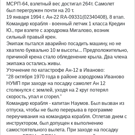
МСРП-64, взлетный вес достигал 264т. Самолет
был перегружен почти на 20 т.
19 января 1994 г. Ан-22 RA-09331(02340408), 8 втап.
Командир корабля - военный летчик 1 класса Кредин
Ю., при взлете с аэродрома Мигалово, возник
сильный правый крен.
Экипаж пытался аварийно посадить машину, но не
хватило буквально 10 м высоты... Предположительно,
причиной крена стало обледенение крыла. Два члена
экипажа остались живы.
Уточнение по катастрофе Ан-12 в Иваново:
"28 октября 1970 года в районе аэродрома Иваново
НУМП при заходе на посадку самолет Ан 12
столкнулся с землей, уходя на 2 круг потерял
скорость, упал и сгорел."
Командир корабля - капитан Наумов. Был вызван из
отпуска, чтобы не было перерыва в программе
переучивания на командира корабля. Отлетав днем с
инструктором, был допущен к выполнению
самостоятельного вылета. При заходе на посадку