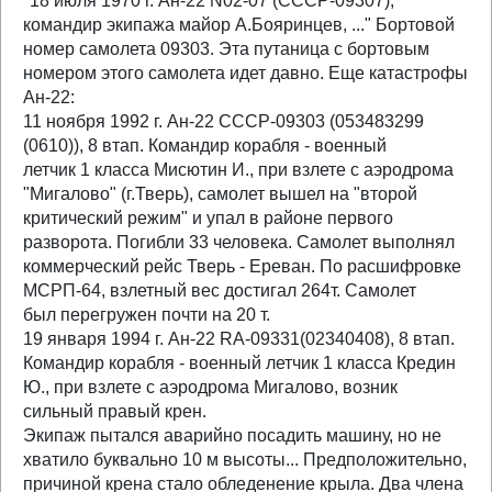
"18 июля 1970 г. Ан-22 N02-07 (СССР-09307),
командир экипажа майор А.Бояринцев, ..." Бортовой
номер самолета 09303. Эта путаница с бортовым
номером этого самолета идет давно. Еще катастрофы
Ан-22:
11 ноября 1992 г. Ан-22 СССР-09303 (053483299
(0610)), 8 втап. Командир корабля - военный
летчик 1 класса Мисютин И., при взлете с аэродрома
"Мигалово" (г.Тверь), самолет вышел на "второй
критический режим" и упал в районе первого
разворота. Погибли 33 человека. Самолет выполнял
коммерческий рейс Тверь - Ереван. По расшифровке
МСРП-64, взлетный вес достигал 264т. Самолет
был перегружен почти на 20 т.
19 января 1994 г. Ан-22 RA-09331(02340408), 8 втап.
Командир корабля - военный летчик 1 класса Кредин
Ю., при взлете с аэродрома Мигалово, возник
сильный правый крен.
Экипаж пытался аварийно посадить машину, но не
хватило буквально 10 м высоты... Предположительно,
причиной крена стало обледенение крыла. Два члена