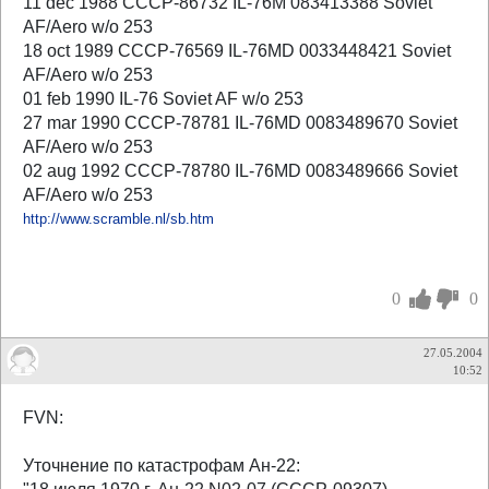
11 dec 1988 CCCP-86732 IL-76M 083413388 Soviet
AF/Aero w/o 253
18 oct 1989 CCCP-76569 IL-76MD 0033448421 Soviet
AF/Aero w/o 253
01 feb 1990 IL-76 Soviet AF w/o 253
27 mar 1990 CCCP-78781 IL-76MD 0083489670 Soviet
AF/Aero w/o 253
02 aug 1992 CCCP-78780 IL-76MD 0083489666 Soviet
AF/Aero w/o 253
http://www.scramble.nl/sb.htm
0
0
27.05.2004
10:52
FVN:
Уточнение по катастрофам Ан-22: