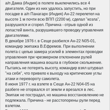
а/п Дакка (Индия) в полете выключились все 4
двигателя. Один из них удалось запустить, но при
посадке в а/п Панагарх (Индия) Ан-22 перелетел на
высоте 1 м почти всю ВПП (2200 м), сделал "козла",
разрушился и сгорел. Причина - отрыв одной из
лопастей винта, разрушившего проводку управления
двигателями.
В декабре 1976 г. в Сеще разбился Ан-22 N05-01,
командир экипажа В.Ефремов. При выполнении
полета с целью замера усилий в элементах проводки
управления при чрезмерном отклонении рулей
направления машина вошла в глубокое скольжение.
Пытаясь не потерять высоту, командир взял штурвал
"на себя", что привело к выходу на критические углы
атаки и перевороту самолета.
8 июня 1977 г. на взлете в Сеще Ан-22 N04-05 на
разбеге не оторвался от земли и врезался в лес.
Экипаж не пострадал, но машина восстановлению не
подлежала. Причина - не расстопорены рули перед
взлетом.