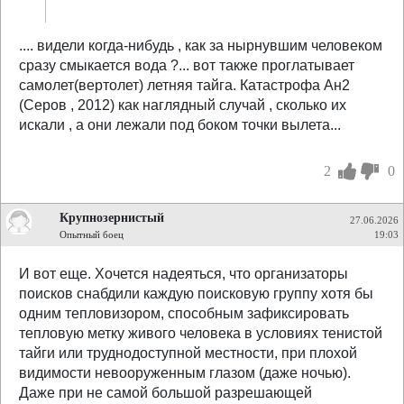
.... видели когда-нибудь , как за нырнувшим человеком
сразу смыкается вода ?... вот также проглатывает
самолет(вертолет) летняя тайга. Катастрофа Ан2
(Серов , 2012) как наглядный случай , сколько их
искали , а они лежали под боком точки вылета...
2
0
Крупнозернистый
27.06.2026
Опытный боец
19:03
И вот еще. Хочется надеяться, что организаторы
поисков снабдили каждую поисковую группу хотя бы
одним тепловизором, способным зафиксировать
тепловую метку живого человека в условиях тенистой
тайги или труднодоступной местности, при плохой
видимости невооруженным глазом (даже ночью).
Даже при не самой большой разрешающей