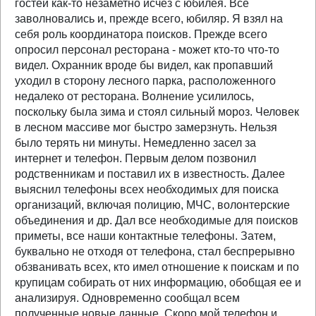
гостей как-то незаметно исчез с юбилея. Все
заволновались и, прежде всего, юбиляр. Я взял на
себя роль координатора поисков. Прежде всего
опросил персонал ресторана - может кто-то что-то
видел. Охранник вроде бы видел, как пропавший
уходил в сторону лесного парка, расположенного
недалеко от ресторана. Волнение усилилось,
поскольку была зима и стоял сильный мороз. Человек
в лесном массиве мог быстро замерзнуть. Нельзя
было терять ни минуты. Немедленно засел за
интернет и телефон. Первым делом позвонил
родственникам и поставил их в известность. Далее
выяснил телефоны всех необходимых для поиска
организаций, включая полицию, МЧС, волонтерские
объединения и др. Дал все необходимые для поисков
приметы, все наши контактные телефоны. Затем,
буквально не отходя от телефона, стал беспрерывно
обзванивать всех, кто имел отношение к поискам и по
крупицам собирать от них информацию, обобщая ее и
анализируя. Одновременно сообщал всем
полученные новые данные. Скоро мой телефон и