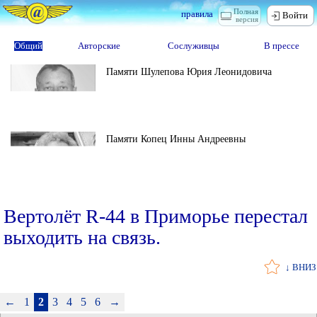
Полная
правила
Войти
версия
Общий
Авторские
Сослуживцы
В прессе
Памяти Шулепова Юрия Леонидовича
Памяти Копец Инны Андреевны
Вертолёт R-44 в Приморье перестал
выходить на связь.
↓ ВНИЗ
←
1
2
3
4
5
6
→