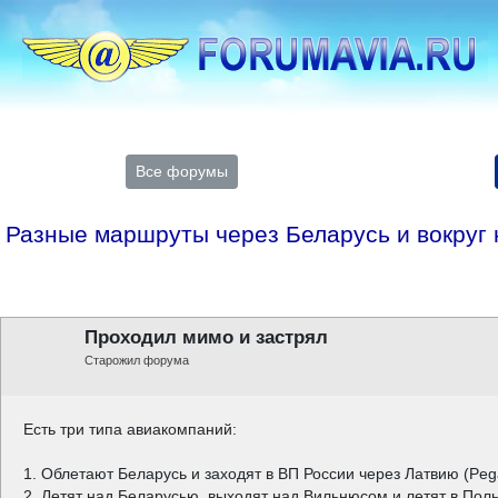
Все форумы
Разные маршруты через Беларусь и вокруг 
Проходил мимо и застрял
Старожил форума
Есть три типа авиакомпаний:
1. Облетают Беларусь и заходят в ВП России через Латвию (Pegas
2. Летят над Беларусью, выходят над Вильнюсом и летят в Польш