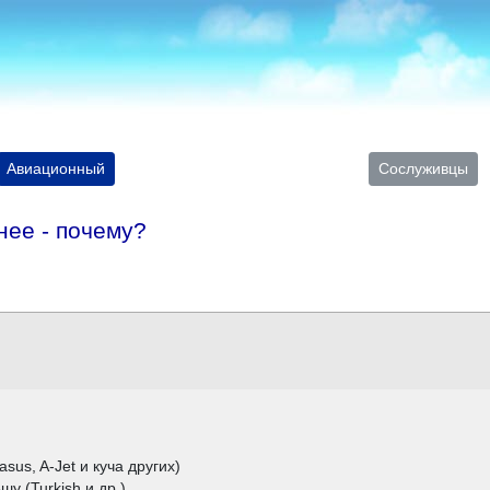
Авиационный
Сослуживцы
нее - почему?
us, A-Jet и куча других)
у (Turkish и др.)