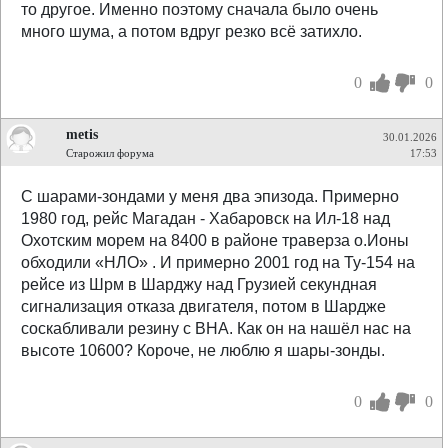
то другое. Именно поэтому сначала было очень
много шума, а потом вдруг резко всё затихло.
0
0
metis
30.01.2026
Старожил форума
17:53
С шарами-зондами у меня два эпизода. Примерно
1980 год, рейс Магадан - Хабаровск на Ил-18 над
Охотским морем на 8400 в районе траверза о.Ионы
обходили «НЛО» . И примерно 2001 год на Ту-154 на
рейсе из Шрм в Шарджу над Грузией секундная
сигнализация отказа двигателя, потом в Шардже
соскабливали резину с ВНА. Как он на нашёл нас на
высоте 10600? Короче, не люблю я шары-зонды.
0
0