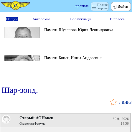
Полная
правила
Войти
версия
Общий
Авторские
Сослуживцы
В прессе
Памяти Шулепова Юрия Леонидовича
Памяти Копец Инны Андреевны
Шар-зонд.
↓ ВНИЗ
Старый АОНовец
30.01.2026
Старожил форума
14:36