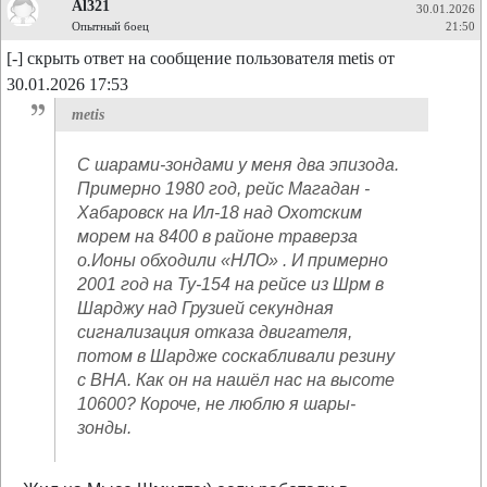
Al321
30.01.2026
Опытный боец
21:50
[-] скрыть ответ на сообщение пользователя metis от
30.01.2026 17:53
metis
С шарами-зондами у меня два эпизода.
Примерно 1980 год, рейс Магадан -
Хабаровск на Ил-18 над Охотским
морем на 8400 в районе траверза
о.Ионы обходили «НЛО» . И примерно
2001 год на Ту-154 на рейсе из Шрм в
Шарджу над Грузией секундная
сигнализация отказа двигателя,
потом в Шардже соскабливали резину
с ВНА. Как он на нашёл нас на высоте
10600? Короче, не люблю я шары-
зонды.