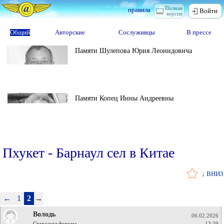
Полная
правила
Войти
версия
Общий
Авторские
Сослуживцы
В прессе
Памяти Шулепова Юрия Леонидовича
Памяти Копец Инны Андреевны
Пхукет - Барнаул сел в Китае
↓ ВНИЗ
←
1
2
→
Володь
06.02.2026
Старожил форума
13:39