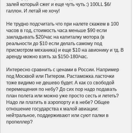
залей который сжег и еще чуть чуть :) 100LL $6/
галлон. И летай не хочу!
Не трудно подсчитать что при налете скажем в 100
часов в год, стоимость часа меньше $90 если
закладывать $20/час на капиталку мотора (в
реальности до $10 если делать самому под
присмотром механика) и еще $10 на авионику и тд. В
аренду можно взять за $150-180/час.
Интересно сравнить с ценами в России. Например
под Москвой или Питером. Растаможка ласточки
тоже видимо не дешево будет. А как со свободой
перемещения по небу? До сих пор надо подавать
план полета или можно уже просто сесть и лететь?
Надо ли платить в аэропорту и в небе? Общее
отношение государства к малой авиации:
нейтральное, поддерживают или суют палки в
пропеллер?