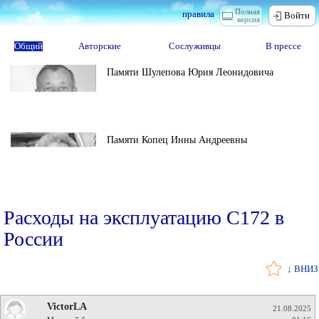
Полная
правила
Войти
версия
Общий
Авторские
Сослуживцы
В прессе
Памяти Шулепова Юрия Леонидовича
Памяти Копец Инны Андреевны
Расходы на эксплуатацию С172 в
России
↓ ВНИЗ
VictorLA
21.08.2025