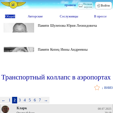
Полная
правила
Войти
версия
Общий
Авторские
Сослуживцы
В прессе
Памяти Шулепова Юрия Леонидовича
Памяти Копец Инны Андреевны
Транспортный коллапс в аэропортах
↓ ВНИЗ
←
1
2
3
4
5
6
7
→
Кларк
08.07.2025
Опытный боец
20:19