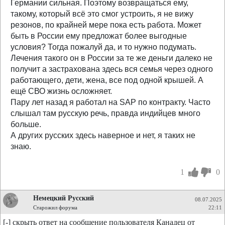
Германии сильная. Поэтому возвращаться ему,
такому, который всё это смог устроить, я не вижу
резонов, по крайней мере пока есть работа. Может
быть в России ему предложат более выгодные
условия? Тогда пожалуй да, и то нужно подумать.
Лечения такого он в России за те же деньги далеко не
получит а застрахована здесь вся семья через одного
работающего, дети, жена, все под одной крышей. А
ещё СВО жизнь осложняет.
Пару лет назад я работал на SAP по контракту. Часто
слышал там русскую речь, правда индийцев много
больше.
А других русских здесь наверное и нет, я таких не
знаю.
1
0
Немецкий Русский
08.07.2025
Старожил форума
22:11
[-] скрыть ответ на сообщение пользователя Канадец от