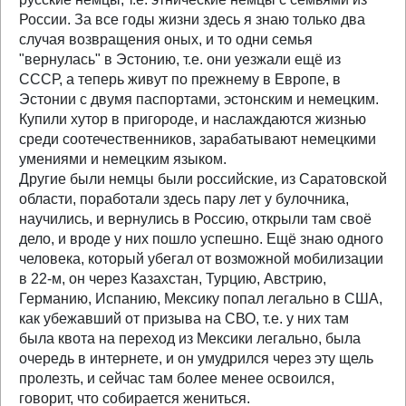
России. За все годы жизни здесь я знаю только два
случая возвращения оных, и то одни семья
"вернулась" в Эстонию, т.е. они уезжали ещё из
СССР, а теперь живут по прежнему в Европе, в
Эстонии с двумя паспортами, эстонским и немецким.
Купили хутор в пригороде, и наслаждаются жизнью
среди соотечественников, зарабатывают немецкими
умениями и немецким языком.
Другие были немцы были российские, из Саратовской
области, поработали здесь пару лет у булочника,
научились, и вернулись в Россию, открыли там своё
дело, и вроде у них пошло успешно. Ещё знаю одного
человека, который убегал от возможной мобилизации
в 22-м, он через Казахстан, Турцию, Австрию,
Германию, Испанию, Мексику попал легально в США,
как убежавший от призыва на СВО, т.е. у них там
была квота на переход из Мексики легально, была
очередь в интернете, и он умудрился через эту щель
пролезть, и сейчас там более менее освоился,
говорит, что собирается жениться.