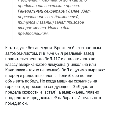
Результат понятен. А вот как это
представила советская пресса:
Генеральный секретарь ( далее идёт
перечисление всех должностей,
титулов и званий) занял призовое
второе место. Никсон был
предпоследним.
Кстати, уже без анекдота. Брежнев был страстным
автомобилистом. И в 70-е был реальный заезд
правительственного ЗиЛ-117 и аналогичного по
классу американского лимузина (Линкольна или
Кадиллака - точно не помню). ЗиЛ ощутимо вырвался
вперёд и радостные члены Политбюро пошли
обмывать победу. Но когда машины скрылись на
горизонте, произошло следующее - ЗиЛ достиг
предела скорости и "встал", а американец плавно
продолжал и продолжал её набирать. И реально-то
победил он.