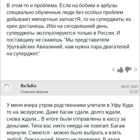
В этом-то и проблема. Если на бобики и арбузы
специально обученные люди без особых проблем
добывают импортные запчастЯ, то на суперджеты их
хрен достанешь. Ибо на сегодняшний день,
суперджеты эксплуатируются только в России. И
поставщику не скажешь "Мы представители
Уругвайских Авиалиний, нам нужна пара двигателей
на суперджет."
0
0
ВаЛьКа
08.07.2025
Старожил форума
21:25
У меня вчера утром родственники улетали в Уфу. Куда
то на экскурсию. Даже багаж сдали. долго ждали,
снова ждали... В итоге были отправлены в кассу за
деньгами. Типа вас никто никуда не повезет. Багаж
вернули. Смеются - можно было выбрать и взять
любой. Лежал кучей. Никто не проверял. В итоге