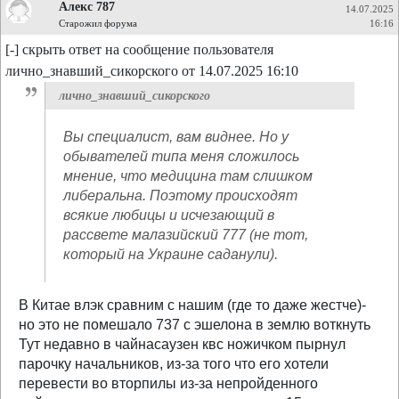
Алекс 787
14.07.2025
Старожил форума
16:16
[-] скрыть ответ на сообщение пользователя
лично_знавший_сикорского от 14.07.2025 16:10
лично_знавший_сикорского
Вы специалист, вам виднее. Но у
обывателей типа меня сложилось
мнение, что медицина там слишком
либеральна. Поэтому происходят
всякие любицы и исчезающий в
рассвете малазийский 777 (не тот,
который на Украине саданули).
В Китае влэк сравним с нашим (где то даже жестче)-
но это не помешало 737 с эшелона в землю воткнуть
Тут недавно в чайнасаузен квс ножичком пырнул
парочку начальников, из-за того что его хотели
перевести во вторпилы из-за непройденного