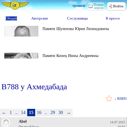
Полная
правила
Войти
версия
Общий
Авторские
Сослуживцы
В прессе
Памяти Шулепова Юрия Леонидовича
Памяти Копец Инны Андреевны
B788 у Ахмедабада
↓ ВНИЗ
←
1
..
14
15
16
..
29
30
→
Abel
14.07.2025
Опытный боец
16:04