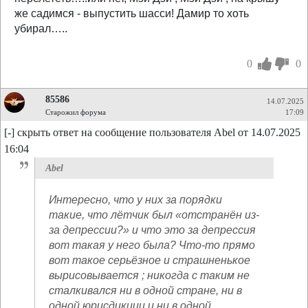
же садимся - выпустить шасси! Дамир то хоть
убирал…..
0
0
85586
14.07.2025
Старожил форума
17:09
[-] скрыть ответ на сообщение пользователя Abel от 14.07.2025
16:04
Abel
Интересно, что у них за порядки
такие, что лётчик был «отстранён из-
за депрессии?» и что это за депрессия
вот такая у него была? Что-то прямо
вот такое серьёзное и страшненькое
вырисовывается ; никогда с таким не
сталкивался ни в одной стране, ни в
одной юрисдикции и ни в одной