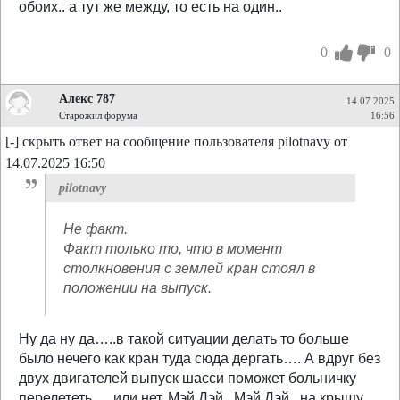
обоих.. а тут же между, то есть на один..
0
0
Алекс 787
14.07.2025
Старожил форума
16:56
[-] скрыть ответ на сообщение пользователя pilotnavy от
14.07.2025 16:50
pilotnavy
Не факт.
Факт только то, что в момент
столкновения с землей кран стоял в
положении на выпуск.
Ну да ну да…..в такой ситуации делать то больше
было нечего как кран туда сюда дергать…. А вдруг без
двух двигателей выпуск шасси поможет больничку
перелететь…..или нет, Мэй Дэй , Мэй Дэй , на крышу