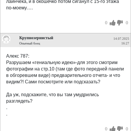
лайнчека, и в окошечко потом сиганул с 15-го этажа
по-моему….
0
0
Крупнозернистый
14.07.2025
Опытный боец
16:27
Алекс 787:
Разрушаем «гениальную идею»-для этого смотрим
фотографии на стр.10 (там где фото передней панели
в обгоревшем виде) предварительного отчета- и что
видим?! Сами посмотрите или подсказать?
Да уж, подскажите, что вы там умудрились
разглядеть?
.
.
0
0