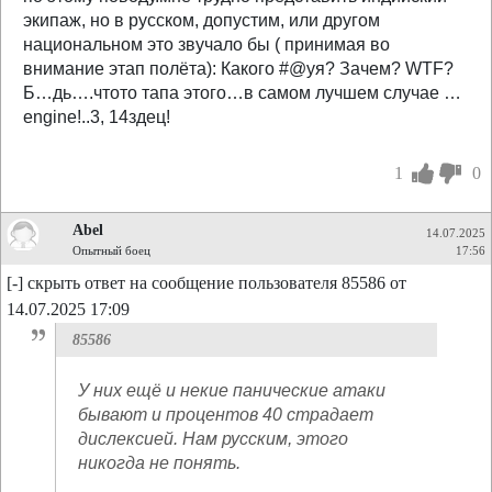
экипаж, но в русском, допустим, или другом
национальном это звучало бы ( принимая во
внимание этап полёта): Какого #@уя? Зачем? WTF?
Б…дь….чтото тапа этого…в самом лучшем случае …
engine!..3, 14здец!
1
0
Abel
14.07.2025
Опытный боец
17:56
[-] скрыть ответ на сообщение пользователя 85586 от
14.07.2025 17:09
85586
У них ещё и некие панические атаки
бывают и процентов 40 страдает
дислексией. Нам русским, этого
никогда не понять.