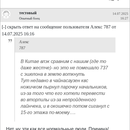
тестовый
14.07.2025
Опытный боец
16:27
[-] скрыть ответ на сообщение пользователя Алекс 787 от
14.07.2025 16:16
Алекс
787
В Китае влэк сравним с нашим (где то
даже жестче)- но это не помешало 737
с эшелона в землю воткнуть
Тут недавно в чайнасаузен квс
ножичком пырнул парочку начальников,
из-за того что его хотели перевести
во вторпилы из-за непройденного
лайнчека, и в окошечко потом сиганул с
15-го этажа по-моему….
Нет, ну эти как все нормальные люди. Причина/