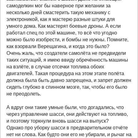
самоделкин мог бы наверное при желании за
несколько дней смастерить такую механику с
электроникой, как я мастерю разные штуки для
умного дома. Как мастерят боевые дроны. А если
работал спец по этой машине, то всё что угодно
можно было изобрести, и бомбы не нужны. Помните,
как взорвали Верещагина, и когда это было?
Очень жаль, что создатели самолёта не предвидели
таких ситуаций, я имею ввиду обречённость машины
на взлёте, в случае отсечки топлива обоих
двигателей. Такая процедура на этом этапе полёта
должна была быть давно запрещена, и запрет должен
сидеть глубоко в спинном мозге, так, чтобы его было
не преодолеть.
А вдруг они такие умные были, что догадались, что
через управление шасси, они действуют на топливо,
и поэтому торкнули вновь шасси на выпуск?
Однако про уборку шасси в предварительном отчёте
нет ни слова. Как будто они его не убирали, и рычаг на