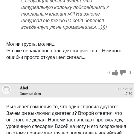
Следующая версия будет, что
штурвальную колонку подсоединили к
топливным клапанам?! На взлете
штурвал то точно на себя берется
всегда-тут уж не промахнешься…))))
Молчи грусть, молчи...
Это же непаханное поле для творчества... Немного
ошибки просто откуда шёл сигнал....
0
0
Abel
14.07.2025
Опытный боец
17:50
Вызывает сомнения то, что один спросил другого:
Зачем он выключил двигатели? Второй ответил, что
он этого не делал. Напоминает анекдот про кувалду,
уроненную слесарем Васей на ногу и его возражения
по этому поводу.мне трудно представить индийский