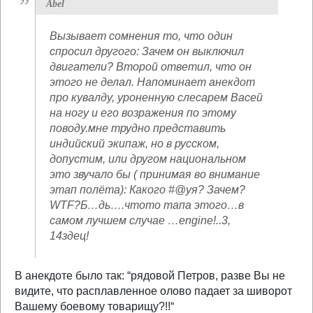
Abel
Вызывает сомнения то, что один
спросил другого: Зачем он выключил
двигатели? Второй ответил, что он
этого не делал. Напоминает анекдот
про кувалду, уроненную слесарем Васей
на ногу и его возражения по этому
поводу.мне трудно представить
индийский экипаж, но в русском,
допустим, или другом национальном
это звучало бы ( принимая во внимание
этап полёта): Какого #@уя? Зачем?
WTF?Б…дь….чтото тапа этого…в
самом лучшем случае …engine!..3,
14здец!
В анекдоте было так: “рядовой Петров, разве Вы не
видите, что расплавленное олово падает за шиворот
Вашему боевому товарищу?!!“