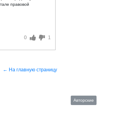
ртале правовой
0
1
← На главную страницу
Авторские