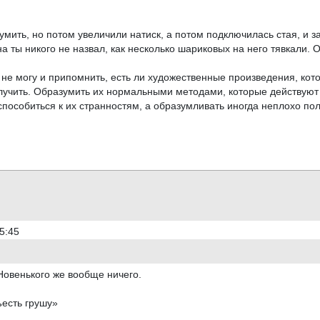
мить, но потом увеличили натиск, а потом подключилась стая, и з
а ты никого не назвал, как несколько шариковых на него тявкали. 
не могу и припомнить, есть ли художественные произведения, кот
олучить. Образумить их нормальными методами, которые действуют
пособиться к их странностям, а образумливать иногда неплохо пол
5:45
Новенького же вообще ничего.
ъесть грушу»