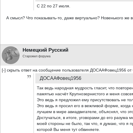
C 22 по 27 июля.
А смысл? Что показывать-то, даже виртуально? Новенького же 
Немецкий Русский
Старожил форума
[-] скрыть ответ на сообщение пользователя ДОСААФовец1956 от 
ДОСААФовец1956
Так ведь народная мудрость гласит, что повторени
памятью насчёт Крупнозернистого и меня совсе
Это ведь я предложил ему присутствовать не толь
Это ведь я просил его в вежливой форме, когда 
лучшем в мире авиадвигателе, объяснял, что это
Достучаться, в итоге, уговорами до его разума м
моей стороны не было, так что, я думаю, что я 
которой Вы меня тут обвиняете.