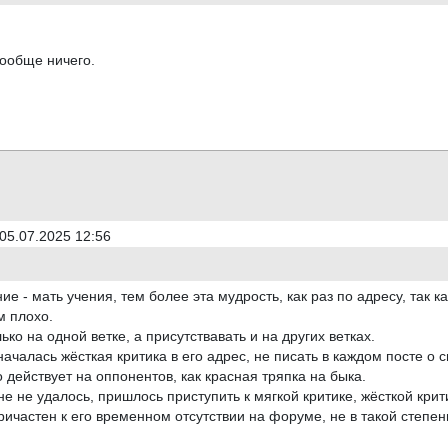
вообще ничего.
05.07.2025 12:56
е - мать учения, тем более эта мудрость, как раз по адресу, так ка
м плохо.
ко на одной ветке, а присутствавать и на других ветках.
началась жёсткая критика в его адрес, не писать в каждом посте о 
 действует на оппонентов, как красная тряпка на быка.
не не удалось, пришлось приступить к мягкой критике, жёсткой крит
причастен к его временном отсутствии на форуме, не в такой степен