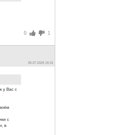
0
1
05.07.2025 16:31
к у Вас с
своём
ики с
и, в