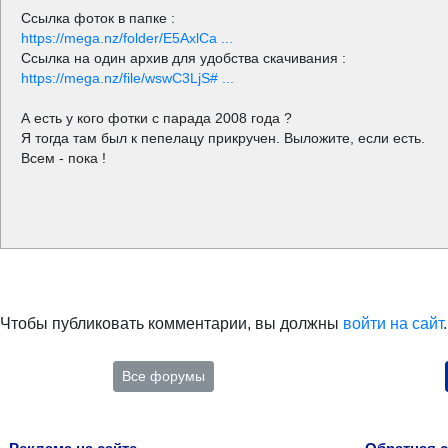
Ссылка фоток в папке :
https://mega.nz/folder/E5AxlCa ...
Ссылка на один архив для удобства скачивания :
https://mega.nz/file/wswC3LjS# ...
А есть у кого фотки с парада 2008 года ?
Я тогда там был к пепелацу прикручен. Выложите, если есть.
Всем - пока !
Чтобы публиковать комментарии, вы должны
войти на сайт
.
Все форумы