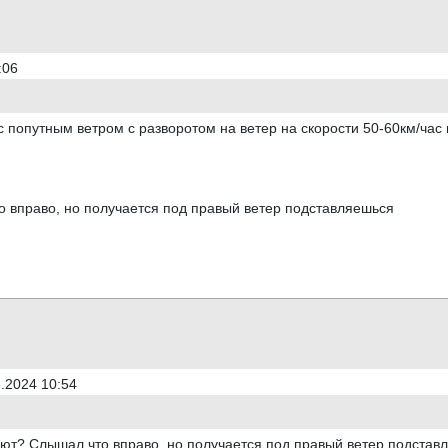
:06
 с попутным ветром с разворотом на ветер на скорости 50-60км/час 
о вправо, но получается под правый ветер подставляешься
.2024 10:54
лают? Слышал что вправо, но получается под правый ветер подстав