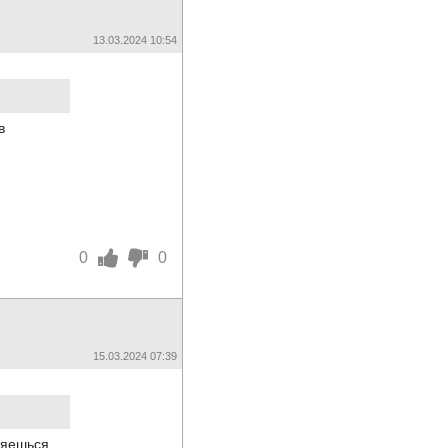
13.03.2024 10:54
в
0
0
15.03.2024 07:39
ляешься