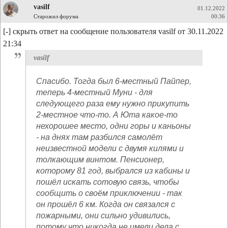
vasilf
01.12.2022
Старожил форума
00:36
[-] скрыть ответ на сообщение пользователя vasilf от 30.11.2022
21:34
vasilf
Спасибо. Тогда был 6-местный Пайпер,
теперь 4-местный Муни - для
следующего раза ему нужно прикупить
2-местное что-то. А Юта какое-то
нехорошее место, одни горы и каньоны
- на днях там разбился самолёт
неизвестной модели с двумя килями и
толкающим винтом. Пенсионер,
которому 81 год, выбрался из кабины и
пошёл искать сотовую связь, чтобы
сообщить о своём приключении - так
он прошёл 6 км. Когда он связался с
пожарными, они сильно удивились,
потому что никогда не имели дела с