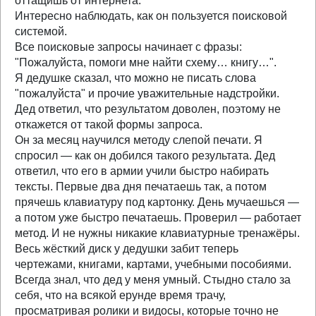
оттащишь от интернета.
Интересно наблюдать, как он пользуется поисковой
системой.
Все поисковые запросы начинает с фразы:
"Пожалуйста, помоги мне найти схему… книгу…".
Я дедушке сказал, что можно не писать слова
"пожалуйста" и прочие уважительные надстройки.
Дед ответил, что результатом доволен, поэтому не
откажется от такой формы запроса.
Он за месяц научился методу слепой печати. Я
спросил — как он добился такого результата. Дед
ответил, что его в армии учили быстро набирать
тексты. Первые два дня печатаешь так, а потом
прячешь клавиатуру под картонку. День мучаешься —
а потом уже быстро печатаешь. Проверил — работает
метод. И не нужны никакие клавиатурные тренажёры.
Весь жёсткий диск у дедушки забит теперь
чертежами, книгами, картами, учебными пособиями.
Всегда знал, что дед у меня умный. Стыдно стало за
себя, что на всякой ерунде время трачу,
просматривая ролики и видосы, которые точно не