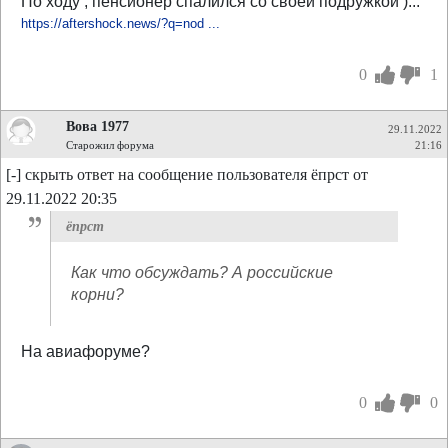
По ходу , пенсионер спалился со своей подружкой )...
https://aftershock.news/?q=nod ...
0
1
Вова 1977
29.11.2022
Старожил форума
21:16
[-] скрыть ответ на сообщение пользователя ёпрст от
29.11.2022 20:35
ёпрст
Как что обсуждать? А российские
корни?
На авиафоруме?
0
0