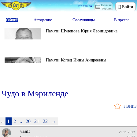
Полная
правила
Войти
версия
Общий
Авторские
Сослуживцы
В прессе
Памяти Шулепова Юрия Леонидовича
Памяти Копец Инны Андреевны
Чудо в Мэриленде
↓ ВНИЗ
←
1
2
..
20
21
22
→
vasilf
29.11.2022