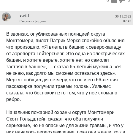
0
0
vasilf
30.11.2022
Старожил форума
02:47
В звонках, опубликованных полицией округа
Монтгомери, пилот Патрик Меркл спокойно объяснил,
что произошло. «Я влетел в башню к северо-западу
от аэропорта Гейтерсберг. Это одна из электрических
башен, и хотите верьте, хотите нет, но самолет
застрял в башне», — сказал 65-летний мужчина. «Я
не знаю, как долго мы сможем оставаться здесь».
Меркл сообщил диспетчеру, что он и его 66-летняя
пассажирка получили травмы головы. Уильямс
сказала, что беспокоится о том, что у нее сломано
ребро.
Начальник пожарной охраны округа Монтгомери
Скотт Гольдштейн сказал, что оба получили
серьезные, но не опасные для жизни травмы, и что у
них началось переохлаждение, пока они ждали, когда