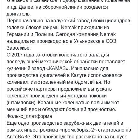
клапанов и сальников, подбор клапанных толкателей
и т.д. Далее, на сборочной линии рождается
двигатель.
Первоначально на калужский завод блоки цилиндров,
головки блоков фирмы Nemak приходили из
Германии и Польши. Сегодня компания Nemak
наладила их производство в Ульяновске в ОЭЗ
Заволжье.
С 2017 года заготовки коленчатого вала для
последующей механической обработки поставляет
кузнечный завод «КАМАЗ». Изначально для
производства двигателей в Калуге использовался
коленвал, изготовленный методом литья. Но
российские партнеры предложили выпускать
коленвал произведенный методом поковки
(штамповки). Кованные коленчатые валы имеют
меньший вес и обладают большей прочностью.
Фолькс_платформа
Еще одно производство зарубежных двигателей в
рамках инвестрежима «промсборка-2» стартовало на
АвтоВАЗе. Это производство рассчитано на выпуск