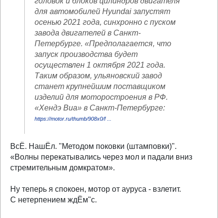
головок и блоков цилиндров двигателя
для автомобилей Hyundai запустят
осенью 2021 года, синхронно с пуском
завода двигателей в Санкт-
Петербурге. «Предполагается, что
запуск производства будет
осуществлен 1 октября 2021 года.
Таким образом, ульяновский завод
станет крупнейшим поставщиком
изделий для моторостроения в РФ.
«Хендэ Виа» в Санкт-Петербурге:
https://motor.ru/thumb/908x0/f ...
ВсЁ. НашЁл. "Методом поковки (штамповки)".
«Волны перекатывались через мол и падали вниз
стремительным домкратом».
Ну теперь я спокоен, мотор от ауруса - взлетит.
С нетерпением ждЁм"с.