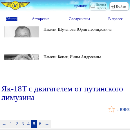
Полная
правила
Войти
версия
Общий
Авторские
Сослуживцы
В прессе
Памяти Шулепова Юрия Леонидовича
Памяти Копец Инны Андреевны
Як-18Т с двигателем от путинского
лимузина
↓ ВНИЗ
←
1
2
3
4
5
6
→