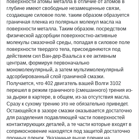
поверхности атомы металла в отличие от атомов в
глубине имеют свободные незамещенные связи,
создающие силовое поле. таким образом образуется
граничная пленка из полярных молекул масла на
поверхности металла. Таким образом. посредством
физической адсорбции поверхностно-активные
молекулы смазочной среды, попадая в силовое поле
поверхности твердого тела, присоединяются под
действием сил Ван-дер-Ваальса к ее активным
центрам, формируя первоначально
мономолекулярный, а затем мультимолекулярный
адсорбированный слой граничной смазки.
Получается, что 402 двигатель вашей Волги 3102
перешел в режим граничного (смешанного) трения из-
за дырки в картере, в общем, из-за отсутствия масла.
Сразу к сухому трению это не обязательно приведет.
Остающейся в зазоре смазки оказывается достаточно
для разделения подавляющей части поверхностей
контактирующих деталей, а те части которые входят в
соприкосновение находятся под защитой достаточно
прочных пленок. Указанные выше пленки на