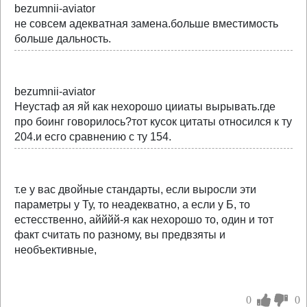
bezumnii-aviator
не совсем адекватная замена.больше вместимость
больше дальность.
bezumnii-aviator
Неустаф ая яй как нехорошо цииаты вырывать.где
про боинг говорилось?тот кусок цитаты относился к ту
204.и есго сравнению с ту 154.
т.е у вас двойные стандарты, если выросли эти
параметры у Ту, то неадекватно, а если у Б, то
естесственно, айййй-я как нехорошо то, один и тот
факт считать по разному, вы предвзяты и
необъективные,
0
0