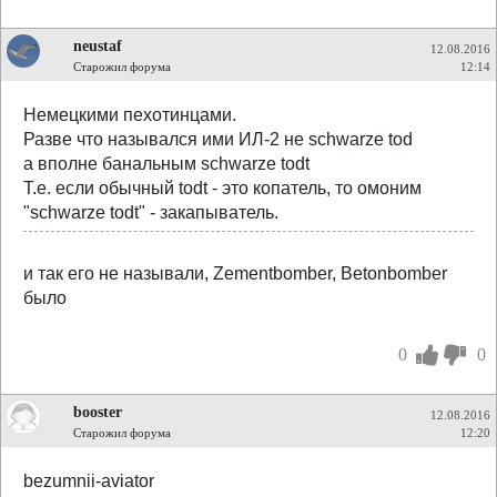
neustaf
12.08.2016
Старожил форума
12:14
Немецкими пехотинцами.
Разве что назывался ими ИЛ-2 не schwarze tod
а вполне банальным schwarze todt
Т.е. если обычный todt - это копатель, то омоним
"schwarze todt" - закапыватель.
и так его не называли, Zementbomber, Betonbomber
было
0
0
booster
12.08.2016
Старожил форума
12:20
bezumnii-aviator