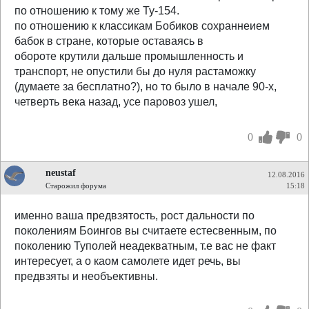
по отношению к тому же Ту-154.
по отношению к классикам Бобиков сохраннеием
бабок в стране, которые оставаясь в
обороте крутили дальше промышленность и
транспорт, не опустили бы до нуля растаможку
(думаете за бесплатно?), но то было в начале 90-х,
четверть века назад, усе паровоз ушел,
0
0
neustaf
12.08.2016
Старожил форума
15:18
именно ваша предвзятость, рост дальности по
поколениям Боингов вы считаете естесвенным, по
поколению Туполей неадекватным, т.е вас не факт
интересует, а о каом самолете идет речь, вы
предвзяты и необъективны.