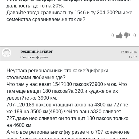
дальность где то на 20%.
Давайте тогда сравнивать ту 154б и ту 204-300?мы же
семейства сравниваем.не так ли?
0
0
bezumnii-aviator
12.08.2016
Старожил форума
12:52
Неустаф региональники это какие?циферки
стольвами любимые где?
Что там у нас везет 154?180 паксов?3900 км ок. Что
там еще вещет 180 паксов?а 320.и кудаже он их
увезет?те же 3900 км.
707-120 189 паксов утащщит ажно на 4300 км.727 те
же 189 на 3500 км(4800) чей то ваш а320 сливает
727.даже нео сливает он то тащит 180 паксов только
на 4600 км.
А что все региональники(ну разве что 707 конечно не
очень)однако что то не видно прогресса.как таскали