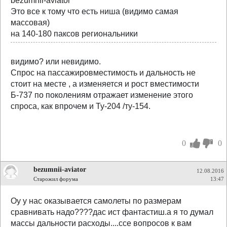
bezumnii-aviator
Это все к тому что есть ниша (видимо самая
массовая)
на 140-180 паксов региональники
видимо? или невидимо.
Спрос на пассажировместимость и дальность не
стоит на месте , а изменяется и рост вместимости
Б-737 по поколениям отражает изменение этого
спроса, как впрочем и Ту-204 /ту-154.
0
0
bezumnii-aviator
12.08.2016
Старожил форума
13:47
Оу у нас оказывается самолеты по размерам
сравнивать надо????дас ист фантастиш.а я то думал
массы дальности расходы....ссе вопросов к вам