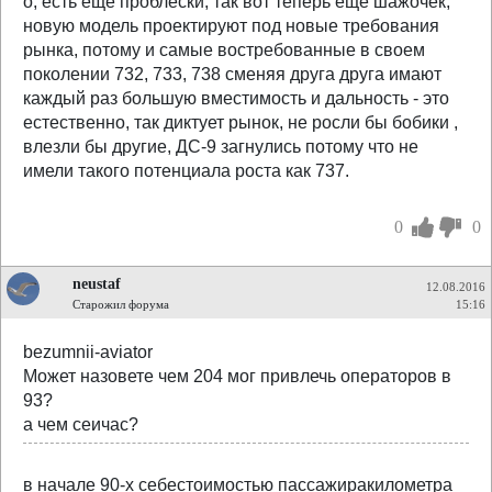
о, есть еще проблески, так вот теперь еще шажочек,
новую модель проектируют под новые требования
рынка, потому и самые востребованные в своем
поколении 732, 733, 738 сменяя друга друга имают
каждый раз большую вместимость и дальность - это
естественно, так диктует рынок, не росли бы бобики ,
влезли бы другие, ДС-9 загнулись потому что не
имели такого потенциала роста как 737.
0
0
neustaf
12.08.2016
Старожил форума
15:16
bezumnii-aviator
Может назовете чем 204 мог привлечь операторов в
93?
а чем сеичас?
в начале 90-х себестоимостью пассажиракилометра