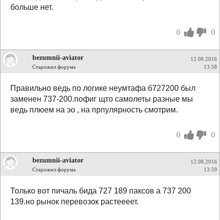
больше нет.
0
0
bezumnii-aviator
12.08.2016
Старожил форума
13:58
Правильно ведь по логике неумтафа б727200 был
заменен 737-200.пофиг щто самолеты разные мы
ведь плюем на эо , на прпулярность смотрим.
0
0
bezumnii-aviator
12.08.2016
Старожил форума
13:59
Только вот пичаль бида 727 189 паксов а 737 200
139.но рынок перевозок растеееет.