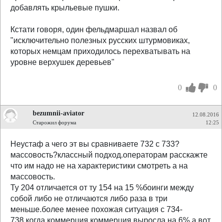
добавлять крыльевые пушки.
Кстати говоря, один фельдмаршал назвал об
"исключительно полезных русских штурмовиках,
которых немцам приходилось перехватывать на
уровне верхушек деревьев"
0
0
bezumnii-aviator
12.08.2016
Старожил форума
12:25
Неустаф а чего эт вы сравниваете 732 с 733?
массовость?классный подход.операторам расскажте
что им надо не на характеристики смотреть а на
массовость.
Ту 204 отличается от ту 154 на 15 %боинги между
собой либо не отличаются либо раза в три
меньше.более менее похожая ситуация с 734-
738.когда коммерция коммерция выросла на 6%.а вот