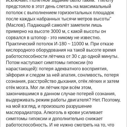
исключает. Полётное задание было таким: "Пилоту
предстояло в этот день слетать на максимальный
потолок с выполнением горизонтальных площадок
после каждых набранных тысячи метров высоты"
(Маслов). Падающий самолёт заметили лишь
примерно на высоте 3000 м, с какой высоты он
сорвался в штопор - это никому не известно.
Практический потолок И-180 ~ 11000 м. При отказе
кислородного оборудования на такой высоте время
работоспособности лётчика от 30 с до одной минуты.
Потом наступают симптомы гипоксии (по
нарастающей): потеря адекватного восприятия,
эйфория и следом за ней апатия, сонливость, потеря
сознания, расстройство дыхания, отёк лёгких и затем
отёк мозга. Мог ли лётчик при всём этом,
закончившимся в данном случае потерей сознания,
выдерживать режим работы двигателя? Нет. Поэтому,
на мой взгляд, и произошло разрушение
маслорадиатора. Алкоголь в крови усиливает
симптомы гипоксии и дополнительно снижает
работоспособность. И не нужно смотреть на то, что