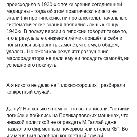
происходило в 1930-х с точки зрения сегодняшней
медицины - тогда об этом практически ничего не
знали (ни про гипоксию, ни про алкоголь), начальные
систематические знания появились лишь к концу
1940-х. В пользу версии о гипоксии говорит также то,
что в результате снижения лётчик пришёл в себя и
попытался выровнять самолёт, что ему, в общем,
удалось. Но ожоги как результат разрушения
маслорадиатора не дали ему ни посадить самолёт, ни
успешно его покинуть.
А я никого не делю на "плохих-хороших", разбирали
конкретный случай.
Да ну? Насколько я помню, это вы написали: "лётчики
погибли и побились на Поликарповских машинах, что
никакой политикой не оправдать М.Галлай даже
назвал это фирменным почерком или стилем КБ". Вот
и у меня был разобран конкретный случай