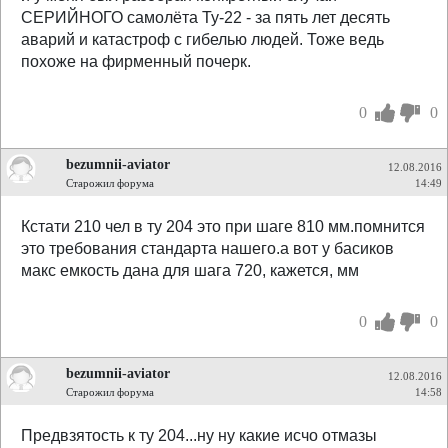
СЕРИЙНОГО самолёта Ту-22 - за пять лет десять
аварий и катастроф с гибелью людей. Тоже ведь
похоже на фирменный почерк.
0
0
bezumnii-aviator
12.08.2016
Старожил форума
14:49
Кстати 210 чел в ту 204 это при шаге 810 мм.помнится
это требования стандарта нашего.а вот у басиков
макс емкость дана для шага 720, кажется, мм
0
0
bezumnii-aviator
12.08.2016
Старожил форума
14:58
Предвзятость к ту 204...ну ну какие исчо отмазы