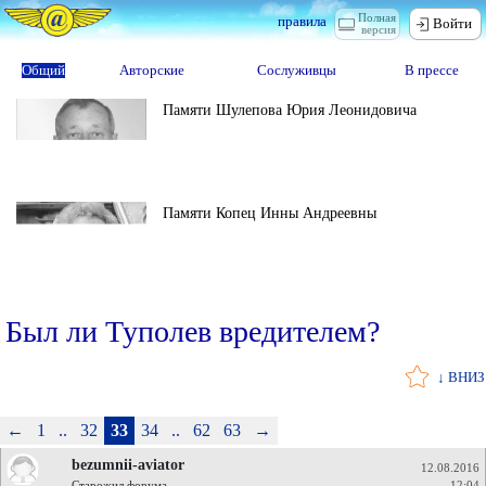
Полная
правила
Войти
версия
Общий
Авторские
Сослуживцы
В прессе
Памяти Шулепова Юрия Леонидовича
Памяти Копец Инны Андреевны
Был ли Туполев вредителем?
↓ ВНИЗ
←
1
..
32
33
34
..
62
63
→
bezumnii-aviator
12.08.2016
Старожил форума
12:04