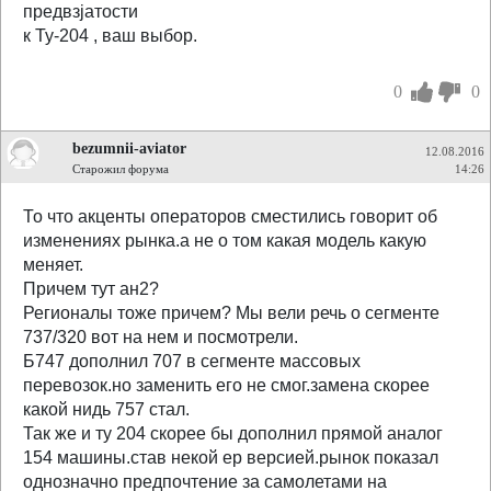
предвзjaтости
к Ту-204 , ваш выбор.
0
0
bezumnii-aviator
12.08.2016
Старожил форума
14:26
То что акценты операторов сместились говорит об
изменениях рынка.а не о том какая модель какую
меняет.
Причем тут ан2?
Регионалы тоже причем? Мы вели речь о сегменте
737/320 вот на нем и посмотрели.
Б747 дополнил 707 в сегменте массовых
перевозок.но заменить его не смог.замена скорее
какой нидь 757 стал.
Так же и ту 204 скорее бы дополнил прямой аналог
154 машины.став некой ер версией.рынок показал
однозначно предпочтение за самолетами на