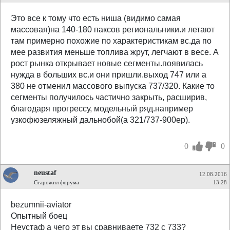
Это все к тому что есть ниша (видимо самая
массовая)на 140-180 паксов региональники.и летают
там примерно похожие по характеристикам вс.да по
мее развития меньше топлива жрут, легчают в весе. А
рост рынка открывает новые сегменты.появилась
нужда в больших вс.и они пришли.выход 747 или а
380 не отменил массового выпуска 737/320. Какие то
сегменты получилось частично закрыть, расширив,
благодаря прогрессу, модельный ряд.например
узкофюзеляжный дальнобой(а 321/737-900ер).
0
0
neustaf
12.08.2016
Старожил форума
13:28
bezumnii-aviator
Опытный боец
Неустаф а чего эт вы сравниваете 732 с 733?