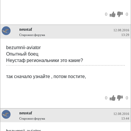
0
0
neustaf
12.08.2016
Старожил форума
13:29
bezumnii-aviator
Опытный боец
Неустаф региональники это какие?
так сначало узнайте , потом постите,
0
0
neustaf
12.08.2016
Старожил форума
13:44