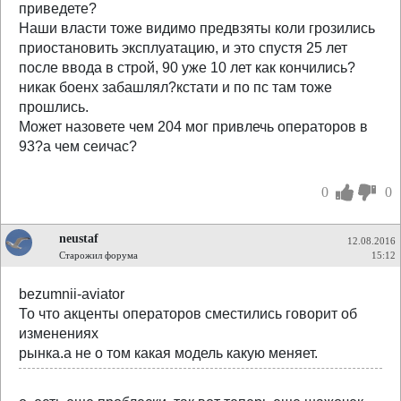
приведете?
Наши власти тоже видимо предвзяты коли грозились
приостановить эксплуатацию, и это спустя 25 лет
после ввода в строй, 90 уже 10 лет как кончились?
никак боенх забашлял?кстати и по пс там тоже
прошлись.
Может назовете чем 204 мог привлечь операторов в
93?а чем сеичас?
0
0
neustaf
12.08.2016
Старожил форума
15:12
bezumnii-aviator
То что акценты операторов сместились говорит об
изменениях
рынка.а не о том какая модель какую меняет.