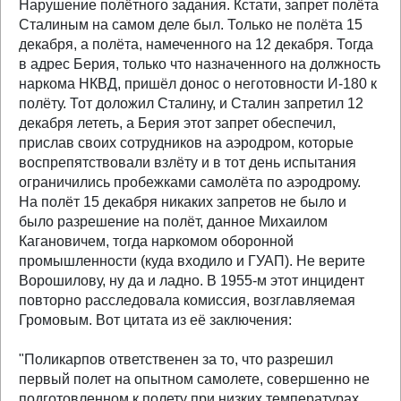
Нарушение полётного задания. Кстати, запрет полёта
Сталиным на самом деле был. Только не полёта 15
декабря, а полёта, намеченного на 12 декабря. Тогда
в адрес Берия, только что назначенного на должность
наркома НКВД, пришёл донос о неготовности И-180 к
полёту. Тот доложил Сталину, и Сталин запретил 12
декабря лететь, а Берия этот запрет обеспечил,
прислав своих сотрудников на аэродром, которые
воспрепятствовали взлёту и в тот день испытания
ограничились пробежками самолёта по аэродрому.
На полёт 15 декабря никаких запретов не было и
было разрешение на полёт, данное Михаилом
Кагановичем, тогда наркомом оборонной
промышленности (куда входило и ГУАП). Не верите
Ворошилову, ну да и ладно. В 1955-м этот инцидент
повторно расследовала комиссия, возглавляемая
Громовым. Вот цитата из её заключения:
"Поликарпов ответственен за то, что разрешил
первый полет на опытном самолете, совершенно не
подготовленном к полету при низких температурах