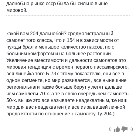
далноб.на рынке ссср была бы сильно выше
мировой.
какой вам 204 дальнобой? средмагистральный
самолет того класса, что и 154 и в зависимости от
нужды брал и меньшее количество паксов, но с
большим комфортом и на большее растоянии.
Увеличение вместимости и дальности самолетов это
мировая тенденция с времен первого пассажирского,
вся линейка того Б-737 этому показателю, они все в
одном сегменте, но мир развивается , все нынешние
региональнаги также больше берут у летят дальше
чем самолеты 70-х. а те в свою очередь чем самолеты
50-х. вы же это все называете неадекватным, т.е наш
мир для вас неадекватен ( и все из за вашей личной
предвзятости по отношение к самолету Ту-204.)
0
0