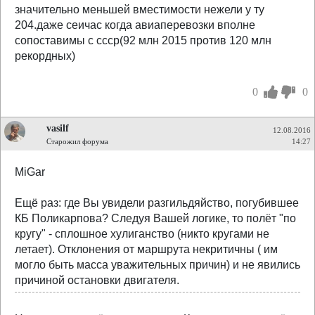
значительно меньшей вместимости нежели у ту
204.даже сеичас когда авиаперевозки вполне
сопоставимы с ссср(92 млн 2015 против 120 млн
рекордных)
0
0
vasilf
12.08.2016
Старожил форума
14:27
MiGar
Ещё раз: где Вы увидели разгильдяйство, погубившее
КБ Поликарпова? Следуя Вашей логике, то полёт "по
кругу" - сплошное хулиганство (никто кругами не
летает). Отклонения от маршрута некритичны ( им
могло быть масса уважительных причин) и не явились
причиной остановки двигателя.