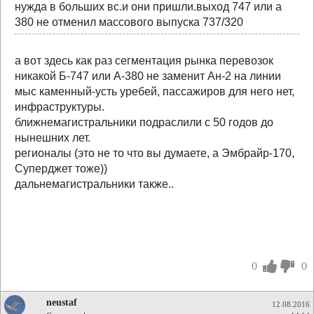
нужда в больших вс.и они пришли.выход 747 или а
380 не отменил массового выпуска 737/320
а вот здесь как раз сегментация рынка перевозок
никакой Б-747 или А-380 не заменит Ан-2 на линии
мыс каменный-усть уребей, пассажиров для него нет,
инфраструктуры.
ближнемагистральники подраслили с 50 годов до
нынешних лет.
регионалы (это не то что вы думаете, а Эмбрайр-170,
Суперджет тоже))
дальнемагистральники также..
0
0
neustaf
12.08.2016