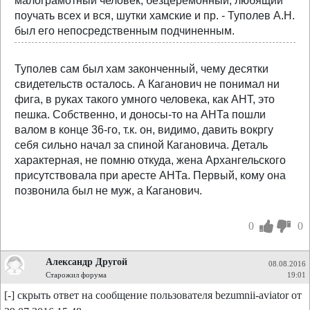
малограмотный человек, безцеремонный, любящий
поучать всех и вся, шутки хамские и пр. - Туполев А.Н.
был его непосредственным подчиненным.
Туполев сам был хам законченный, чему десятки
свидетельств осталось. А Каганович не понимал ни
фига, в руках такого умного человека, как АНТ, это
пешка. Собственно, и доносы-то на АНТа пошли
валом в конце 36-го, т.к. он, видимо, давить вокргу
себя сильно начал за спиной Кагановича. Деталь
характерная, не помню откуда, жена Архангельского
присутствовала при аресте АНТа. Первый, кому она
позвонила был не муж, а Каганович.
0
0
Александр Другой
08.08.2016
Старожил форума
19:01
[-] скрыть ответ на сообщение пользователя bezumnii-aviator от