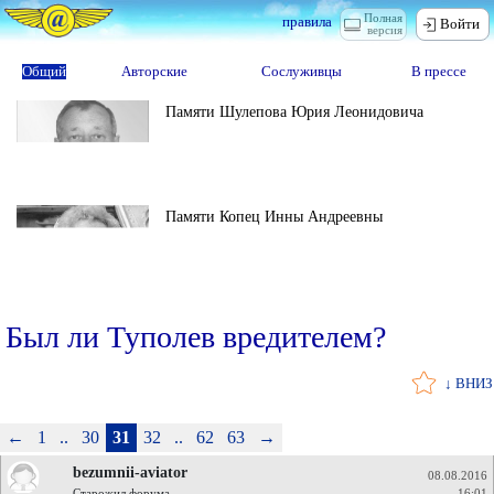
Полная
правила
Войти
версия
Общий
Авторские
Сослуживцы
В прессе
Памяти Шулепова Юрия Леонидовича
Памяти Копец Инны Андреевны
Был ли Туполев вредителем?
↓ ВНИЗ
←
1
..
30
31
32
..
62
63
→
bezumnii-aviator
08.08.2016
Старожил форума
16:01