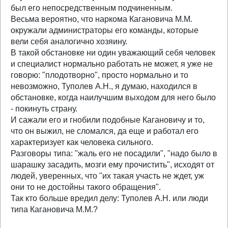
был его непосредственным подчиненным.
Весьма вероятно, что наркома Кагановича М.М.
окружали администраторы его команды, которые
вели себя аналогично хозяину.
В такой обстановке ни один уважающий себя человек
и специалист нормально работать не может, я уже не
говорю: "плодотворно", просто нормально и то
невозможно, Туполев А.Н., я думаю, находился в
обстановке, когда наилучшим выходом для него было
- покинуть страну.
И сажали его и гнобили подобные Кагановичу и то,
что он выжил, не сломался, да еще и работал его
характеризует как человека сильного.
Разговоры типа: "жаль его не посадили", "надо было в
шарашку засадить, мозги ему прочистить", исходят от
людей, уверенных, что "их такая участь не ждет, уж
они то не достойны такого обращения".
Так кто больше вредил делу: Туполев А.Н. или люди
типа Кагановича М.М.?