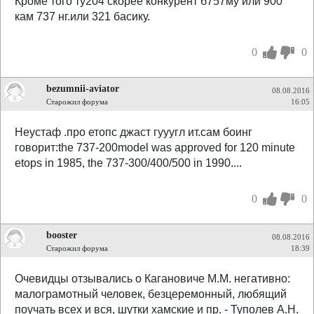
Кроме того ту204 скорее конкурент б757му или 900
кам 737 нг.или 321 басику.
0
0
bezumnii-aviator
08.08.2016
Старожил форума
16:05
Неустаф .про етопс джаст гууугл ит.сам боинг
говорит:the 737-200model was approved for 120 minute
etops in 1985, the 737-300/400/500 in 1990....
0
0
booster
08.08.2016
Старожил форума
18:39
Очевидцы отзывались о Кагановиче М.М. негативно:
малограмотный человек, безцеремонный, любящий
поучать всех и вся, шутки хамские и пр. - Туполев А.Н.