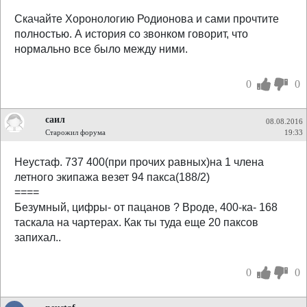
Скачайте Хоронологию Родионова и сами прочтите
полностью. А история со звонком говорит, что
нормально все было между ними.
0
0
саил
08.08.2016
Старожил форума
19:33
Неустаф. 737 400(при прочих равных)на 1 члена
летного экипажа везет 94 пакса(188/2)
====
Безумный, цифры- от пацанов ? Вроде, 400-ка- 168
таскала на чартерах. Как ты туда еще 20 паксов
запихал..
0
0