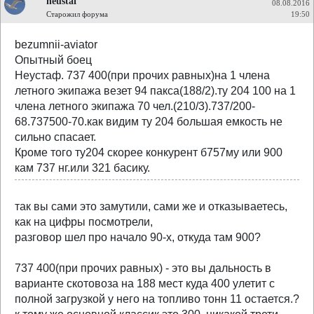
neustaf
08.08.2016
Старожил форума
19:50
bezumnii-aviator
Опытный боец
Неустаф. 737 400(при прочих равных)на 1 члена
летного экипажа везет 94 пакса(188/2).ту 204 100 на 1
члена летного экипажа 70 чел.(210/3).737/200-
68.737500-70.как видим ту 204 большая емкость не
сильно спасает.
Кроме того ту204 скорее конкурент б757му или 900
кам 737 нг.или 321 басику.
так вы сами это замутили, сами же и отказываетесь,
как на цифры посмотрели,
разговор шел про начало 90-х, откуда там 900?
737 400(при прочих равных) - это вы дальность в
варианте скотовоза на 188 мест куда 400 улетит с
полной загрузкой у него на топливо тонн 11 остается.?