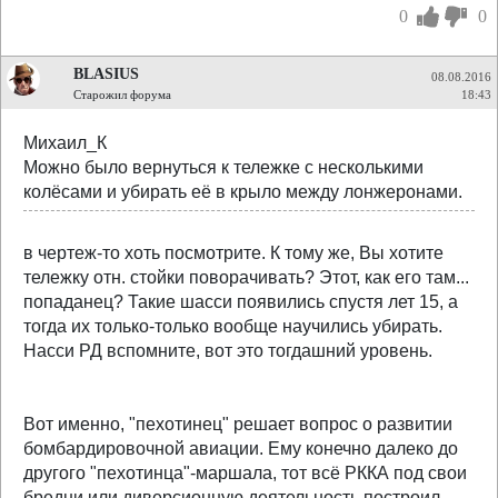
0
0
BLASIUS
08.08.2016
Старожил форума
18:43
Михаил_К
Можно было вернуться к тележке с несколькими
колёсами и убирать её в крыло между лонжеронами.
в чертеж-то хоть посмотрите. К тому же, Вы хотите
тележку отн. стойки поворачивать? Этот, как его там...
попаданец? Такие шасси появились спустя лет 15, а
тогда их только-только вообще научились убирать.
Насси РД вспомните, вот это тогдашний уровень.
Вот именно, "пехотинец" решает вопрос о развитии
бомбардировочной авиации. Ему конечно далеко до
другого "пехотинца"-маршала, тот всё РККА под свои
бредни или диверсионную деятельность построил.