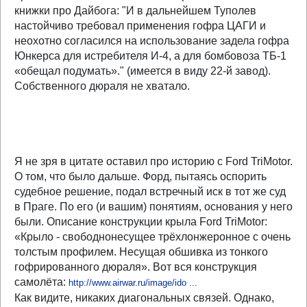
книжки про Дайбога: "И в дальнейшем Туполев
настойчиво требовал применения гофра ЦАГИ и
неохотно согласился на использование задела гофра
Юнкерса для истребителя И-4, а для бомбовоза ТБ-1
«обещал подумать»." (имеется в виду 22-й завод).
Собственного дюраля не хватало.
Я не зря в цитате оставил про историю с Ford TriMotor.
О том, что было дальше. Форд, пытаясь оспорить
судебное решение, подал встречный иск в тот же суд
в Праге. По его (и вашим) понятиям, основания у него
были. Описание конструкции крыла Ford TriMotor:
«Крыло - свободнонесущее трёхлонжеронное с очень
толстым профилем. Несущая обшивка из тонкого
гофрированного дюраля». Вот вся конструкция
самолёта:
http://www.airwar.ru/image/ido ...
Как видите, никаких диагональных связей. Однако,