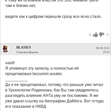
к тому же основной классик это 300, никакой трети
там и близко нет,
видите как к цифрам перешли сразу все ясно стало.
0
0
BLASIUS
08.08.2016
Старожил форума
19:56
vasilf
Я упомянул эту записку, а полностью её
процитировал bezumnii-aviator.
__________
Да я ее процитировал, потому, что раньше уже читал
в Хронологии Родионова. Как Вы там умудряетесь
разглядеть влияние АНТа уму не постижимо. Я же
уже давал ссылку на биографию Дайбога. Вот оттуда
его показания в НКВД