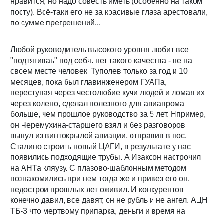
нравится, но надо совесть иметь (особенно на таком
посту). Всё-таки его не за красивые глаза арестовали,
по сумме прегрешений...
Любой руководитель высокого уровня любит все
"подтягиваь" под себя. нет такого качества - не на
своем месте человек. Туполев только за год и 10
месяцев, пока был главинженером ГУАПа,
переступая через честолюбие кучи людей и ломая их
через колено, сделал полезного для авиапрома
больше, чем прошлое руководство за 5 лет. Нпример,
он Черемухина-старшего взял и без разговоров
вынул из винтокрылой авиации, отправив в пос.
Сталино строить новый ЦАГИ, в результате у нас
появились подходящие трубы. А Изаксон настрочил
на АНТа кляузу. С плазово-шаблонным методом
познакомились при нем тогда же и привез его он.
недострои прошлых лет оживил. И конкурентов
конечно давил, все давят, он не рубль и не ангел. АЦН
ТБ-3 что мертвому припарка, деньги и время на