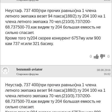
Неустаф. 737 400(при прочих равных)на 1 члена
летного экипажа везет 94 пакса(188/2).ту 204 100 на 1
члена летного экипажа 70 чел.(210/3).737/200-
68.737500-70.как видим ту 204 большая емкость не
сильно спасает.
Кроме того ту204 скорее конкурент б757му или 900
кам 737 нг.или 321 басику.
0
0
bezumnii-aviator
08.08.2016
Старожил форума
16:02
Неустаф. 737 400(при прочих равных)на 1 члена
летного экипажа везет 94 пакса(188/2).ту 204 100 на 1
члена летного экипажа 70 чел.(210/3).737/200-
68.737500-70.как видим ту 204 большая емкость не
сильно спасает.