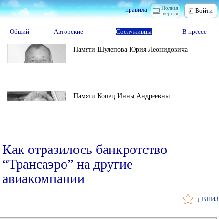
Полная
правила
Войти
версия
Общий
Авторские
Сослуживцы
В прессе
Памяти Шулепова Юрия Леонидовича
Памяти Копец Инны Андреевны
Как отразилось банкротство
“Трансаэро” на другие
авиакомпании
↓ ВНИЗ