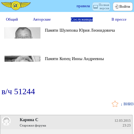
Полная
правила
Войти
версия
Общий
Авторские
Сослуживцы
В прессе
Памяти Шулепова Юрия Леонидовича
Памяти Копец Инны Андреевны
в/ч 51244
↓ ВНИЗ
Карина С
12.03.2015
Старожил форума
23:23