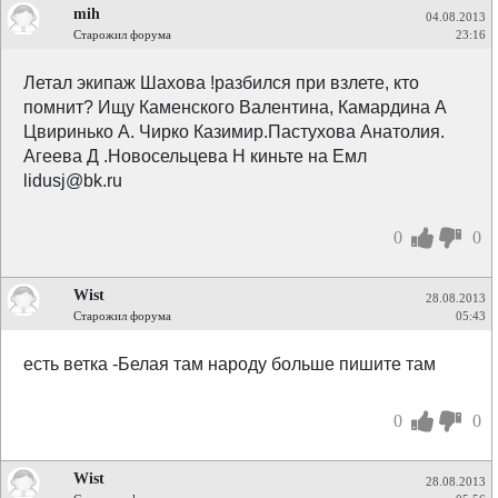
mih
04.08.2013
Старожил форума
23:16
Летал экипаж Шахова !разбился при взлете, кто
помнит? Ищу Каменского Валентина, Камардина А
Цвиринько А. Чирко Казимир.Пастухова Анатолия.
Агеева Д .Новосельцева Н киньте на Емл
lidusj@bk.ru
0
0
Wist
28.08.2013
Старожил форума
05:43
есть ветка -Белая там народу больше пишите там
0
0
Wist
28.08.2013