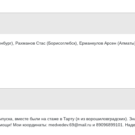
бург), Рахманов Стас (Борисоглебск), Ерманкулов Арсен (Алматы
уска, вместе были на стаже в Тарту (я из ворошиловградских). Знаю
 помощи! Мои координаты: medvedev.69@mail.ru и 89096899101. Над