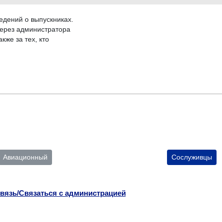
едений о выпускниках.
 через администратора
кже за тех, кто
Авиационный
Сослуживцы
вязь/Связаться с администрацией