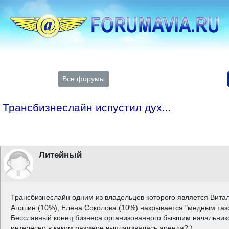
Все форумы
Трансбизнеслайн испустил дух...
Литейный
Трансбизнеслайн одним из владельцев которого является Вита
Агошин (10%), Елена Соколова (10%) накрывается "медным тазом
Бесславный конец бизнеса организованного бывшим начальнико
интересно в каком размере выплачивалась аренда? )...