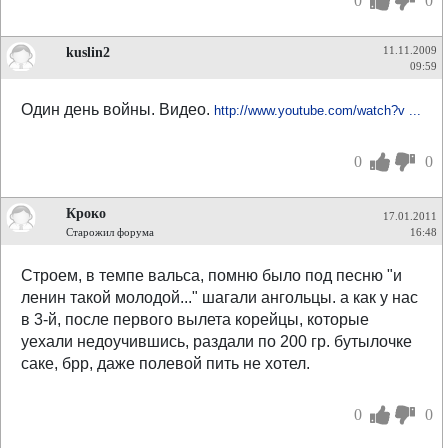
0
0
kuslin2
11.11.2009
09:59
Один день войны. Видео.
http://www.youtube.com/watch?v ...
0
0
Кроко
17.01.2011
Старожил форума
16:48
Строем, в темпе вальса, помню было под песню "и
ленин такой молодой..." шагали ангольцы. а как у нас
в 3-й, после первого вылета корейцы, которые
уехали недоучившись, раздали по 200 гр. бутылочке
саке, брр, даже полевой пить не хотел.
0
0