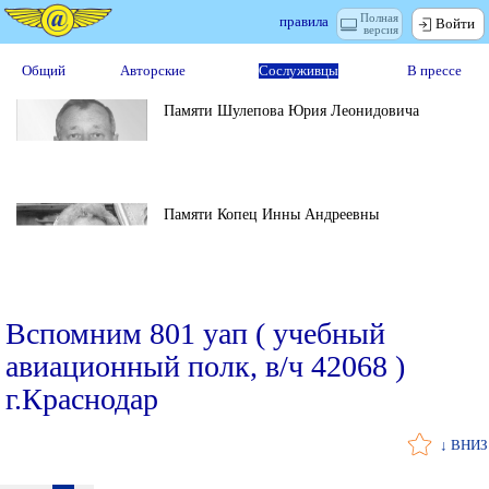
Полная
правила
Войти
версия
Общий
Авторские
Сослуживцы
В прессе
Памяти Шулепова Юрия Леонидовича
Памяти Копец Инны Андреевны
Вспомним 801 уап ( учебный
авиационный полк, в/ч 42068 )
г.Краснодар
↓ ВНИЗ