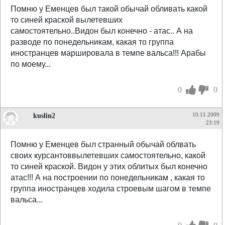
Помню у Еменцев был такой обычай обливать какой
то синей краской вылетевших
самостоятельно..Видон был конечно - атас.. А на
разводе по понедельникам, какая то группа
иностранцев маршировала в темпе вальса!!! Арабы
по моему...
0
0
kuslin2
10.11.2009
23:19
Помню у Еменцев был странный обычай облвать
своих курсантоввылетевших самостоятельно, какой
то синей краской. Видон у этих облитых был конечно
атас!!! А на построении по понедельникам , какая то
группа иностранцев ходила строевым шагом в темпе
вальса...