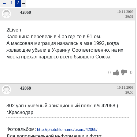
←
1
2
→
42068
10.11.2009
20:31
2Liven
Калошина перевели в 4 аэ где-то в 91-ом.
А массовая миграция началась в мае 1992, когда
желающие убыли в Украину. Соответственно, на их
места прехал народ со всего бывшего Союза.
0
0
42068
10.11.2009
20:53
802 уап ( учебный авиационный полк, в/ч 42068 )
г.Краснодар
Фотоальбом:
http://photofile.name/users/42068/
Для дополнительной информации и фото: