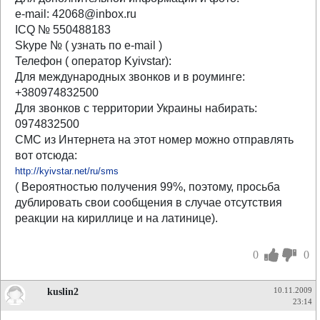
e-mail: 42068@inbox.ru
ICQ № 550488183
Skype № ( узнать по e-mail )
Телефон ( оператор Kyivstar):
Для международных звонков и в роуминге:
+380974832500
Для звонков с территории Украины набирать:
0974832500
СМС из Интернета на этот номер можно отправлять
вот отсюда:
http://kyivstar.net/ru/sms
( Вероятностью получения 99%, поэтому, просьба
дублировать свои сообщения в случае отсутствия
реакции на кириллице и на латинице).
0
0
kuslin2
10.11.2009
23:14