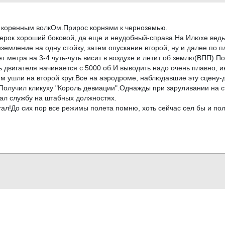
тал коренным волкОм.Прирос корнями к черноземью.
терок хороший боковой, да еще и неудобный-справа.На Илюхе вед
мление на одну стойку, затем опускание второй, ну и далее по п
т метра на 3-4 чуть-чуть висит в воздухе и летит об землю(ВПП).П
 двигателя начинается с 5000 об.И выводить надо очень плавно, и
1м ушли на второй круг.Все на аэродроме, наблюдавшие эту сцену-
Получил кликуху "Король девиации".Однажды при заруливании на с
вал службу на штабных должностях.
л!До сих пор все режимы полета помню, хоть сейчас сел бы и поле