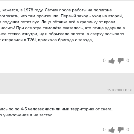
, кажется, в 1978 году. Лётчик после работы на полигоне
оглазеть, что там произошло. Первый заход - уход на второй,
з подушки летит пух. Лицо лётчика всё в крапинку от крови
 носить! При осмотре самолёта оказалось, что птица ударила в
ее стекло изнутри, ну и обрызгало пилота, а сверху посыпало
т отправили в ТЭЧ, приехала бригада с завода,
0
0
25.03.2009 11:50
ясь по по 4-5 человек чистили ими территорию от снега.
 уничтожения я не застал.
0
0