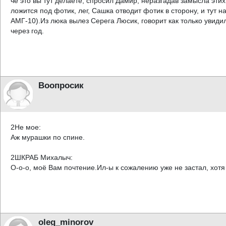
че это вы тут делаете, спросил Дамир, неразгадав замысла эт
ложится под фотик, лег, Сашка отводит фотик в сторону, и тут
АМГ-10).Из люка вылез Серега Люсик, говорит как только увиди
через год.
Воопросик
2Не мое:
Аж мурашки по спине.
2ШКРАБ Михалыч:
О-о-о, моё Вам почтение.Ил-ы к сожалению уже не застал, хотя
oleg_minorov