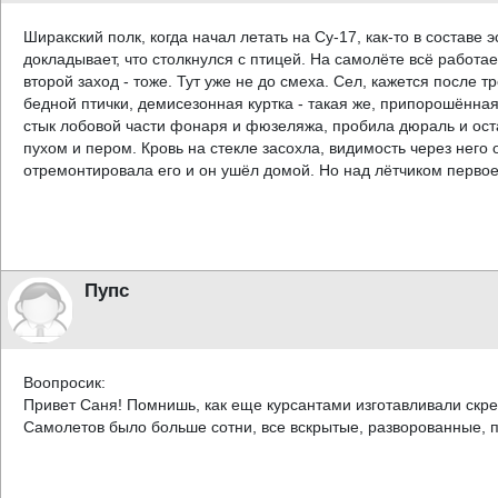
Ширакский полк, когда начал летать на Су-17, как-то в составе 
докладывает, что столкнулся с птицей. На самолёте всё работа
второй заход - тоже. Тут уже не до смеха. Сел, кажется после т
бедной птички, демисезонная куртка - такая же, припорошённая 
стык лобовой части фонаря и фюзеляжа, пробила дюраль и оста
пухом и пером. Кровь на стекле засохла, видимость через него
отремонтировала его и он ушёл домой. Но над лётчиком первое
Пупс
Воопросик:
Привет Саня! Помнишь, как еще курсантами изготавливали скреб
Самолетов было больше сотни, все вскрытые, разворованные, п