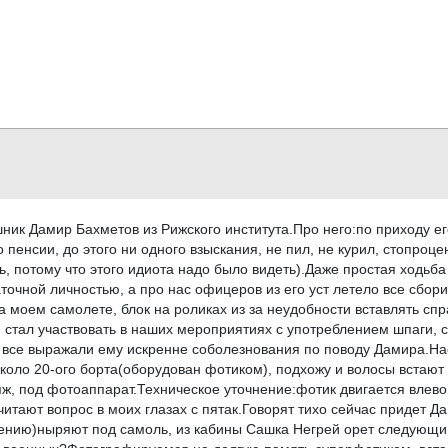
ик Дамир Бахметов из Рижского института.Про него:по приходу его 
пенсии, до этого ни одного взыскания, не пил, не курил, стопроце
, потому что этого идиота надо было видеть).Даже простая ходьба 
точной личностью, а про нас офицеров из его уст летело все сбор
 моем самолете, блок на роликах из за неудобности вставлять спра
, стал участвовать в наших мероприятиях с употреблением шпаги, 
ы все выражали ему искренне соболезнования по поводу Дамира.На
около 20-ого борта(оборудован фотиком), подхожу и волосы встаю
ж, под фотоаппарат.Техническое уточнение:фотик двигается влево
итают вопрос в моих глазах с пятак.Говорят тихо сейчас придет Да
мнению)ныряют под самоль, из кабины Сашка Негрей орет следующи