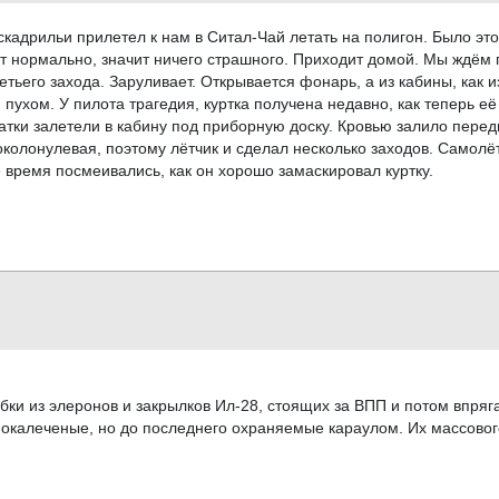
эскадрильи прилетел к нам в Ситал-Чай летать на полигон. Было это
ет нормально, значит ничего страшного. Приходит домой. Мы ждём п
ретьего захода. Заруливает. Открывается фонарь, а из кабины, как и
пухом. У пилота трагедия, куртка получена недавно, как теперь её
тки залетели в кабину под приборную доску. Кровью залило передн
 околонулевая, поэтому лётчик и сделал несколько заходов. Самолё
 время посмеивались, как он хорошо замаскировал куртку.
ки из элеронов и закрылков Ил-28, стоящих за ВПП и потом впряга
окалеченые, но до последнего охраняемые караулом. Их массового