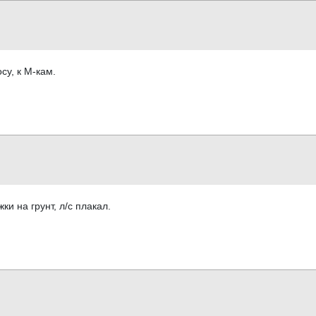
су, к М-кам.
и на грунт, л/с плакал.