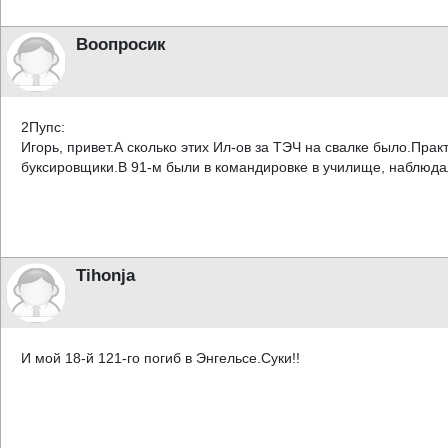
Воопросик
2Пупс:
Игорь, привет.А сколько этих Ил-ов за ТЭЧ на свалке было.Пра
буксировщики.В 91-м были в командировке в училище, наблюдал
Tihonja
И мой 18-й 121-го погиб в Энгельсе.Суки!!