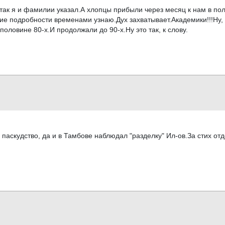
так я и фамилии указал.А хлопцы прибыли через месяц к нам в пол
акие подробности временами узнаю.Дух захватывает.Академики!!!Ну,
половине 80-х.И продолжали до 90-х.Ну это так, к слову.
аскудство, да и в Тамбове наблюдал "разделку" Ил-ов.За стих отдел