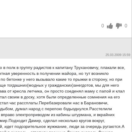
0
0
25.03.2009 15:59
в полк в группу радистов к капитану Трухановичу, плакали все,
нтная уверенность в получении майора, но тут возникло
по бетонке у него вызывало какие то прыжки в сторону, но при
ище тогдашних(модных у гражданских)анегдотов, мы для него
ва от кресла летчика, он просто соеденял маму с папой и клал
стал своим в доску, хотя были определенные сомнения на его
стал час рассплаты.Перебазировали нас в Барановичи,
т дыбом, думал народ с перепою бздызднулся.Расстелили
 вправо электроприводом из кабины штурмана, и вкрайних
мир.Подходит Дамир, сделал несколько кругов вокруг,
й, идет подозрительное жужжание, люди за очередь ругаются.А