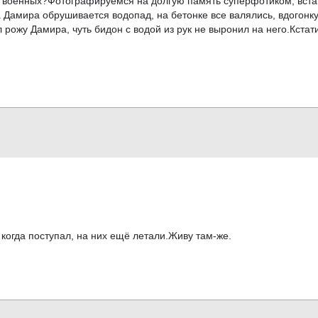
их военных?Фотографируемся на долгую память суперфотиком, вст
 на Дамира обрушивается водопад, на бетонке все валялись, вдогон
л рожу Дамира, чуть бидон с водой из рук не выронил на него.Кста
 когда поступал, на них ещё летали.Живу там-же.