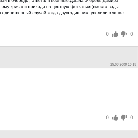
авай в очередь , ответили военные.Дошла очередь Дамира
ку ему кричали приходи на цветную фоткаться(вместо воды
ти единственный случай когда двухгодишника уволили в запас
0
0
25.03.2009 16:15
0
0