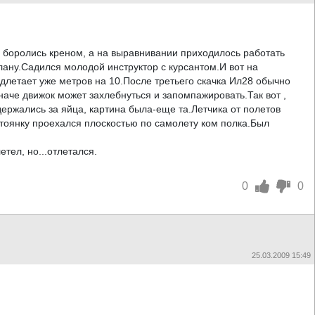
ь боролись креном, а на выравнивании приходилось работать
лану.Садился молодой инструктор с курсантом.И вот на
одлетает уже метров на 10.После третьего скачка Ил28 обычно
наче движок может захлебнуться и запомпажировать.Так вот ,
держались за яйца, картина была-еще та.Летчика от полетов
тоянку проехался плоскостью по самолету ком полка.Был
тел, но...отлетался.
0
0
25.03.2009 15:49