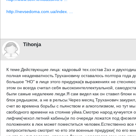
http://nevsedoma.com.ua/index. ...
Tihonja
К теме:Действующие лица: кадровый тех.состав 2аэ и двухгодишн
полная неадекватность.Трухановичу оставалось полтора года до 
большое "НО" в лице этого придурка(в выражениях не стесняюсь
этом он всегда считал себя высокоинтеллектуальной, самодоста
были самые недалекие люди.Я сам видел как он ставил блоки на
блок рядышком, а не в рельсы.Через месяц Труханович закурил
счет во времена борьбы с пьянством и алкоголизмом, но тут м
свободного времени на стоянке уйма.Смотрю народ кучкуется 
лифчик(чехол летний кабины)и по очереди ложатся под фюзеля
положениях в люк может поместиться человек.Естественно все ч
вопросительно смотрит чо ето эти военные придурки( по его 