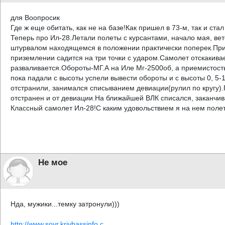
для Воопросик
Где ж еще обитать, как не на базе!Как пришел в 73-м, так и с
Теперь про Ил-28.Летали полеты с курсантами, начало мая, ве
штурвалом находящемся в положении практически поперек.Призе
приземлении садится на три точки с ударом.Самолет отскакивае
разваливается.Обороты-МГ.А на Иле Мг-2500об, а приемистость
пока падали с высоты успели вывести обороты и с высоты 0, 5-
отстранили, занимался списыванием девиации(рулил по кругу).
отстранен и от девиации.На ближайшей ВЛК списался, заканчи
Классный самолет Ил-28!С каким удовольствием я на нем полета
Не мое
Нда, мужики...темку затронули)))
http://www.sovr.krivbassinfo.c ...