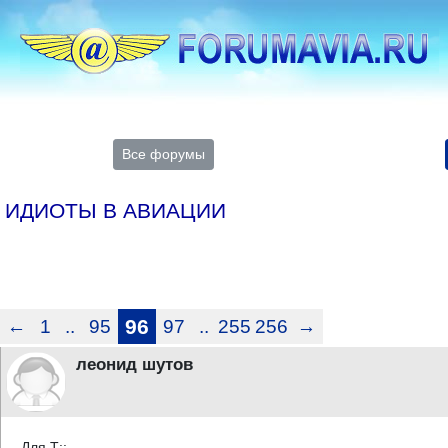
Все форумы
ИДИОТЫ В АВИАЦИИ
←
1
..
95
96
97
..
255
256
→
леонид шутов
Для Т::