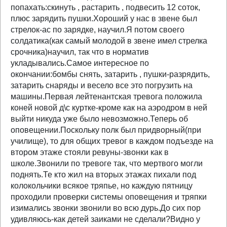
попахать:скинуть , растарить , подвесить 12 соток,
плюс зарядить пушки.Хороший у нас в звене был
стрелок-ас по зарядке, научил.Я потом своего
солдатика(как самый молодой в звене имел стрелка
срочника)научил, так что в норматив
укладывались.Самое интересное по
окончании:бомбы снять, затарить , пушки-разрядить,
затарить снаряды и весело все это погрузить на
машины.Первая лейтенантская тревога положила
коней новой д\с куртке-кроме как на аэродром в ней
выйти никуда уже было невозможно.Теперь об
оповещении.Поскольку полк был придворный(при
училище), то для общих тревог в каждом подъезде на
втором этаже стояли ревуны-звонки как в
школе.Звонили по тревоге так, что мертвого могли
поднять.Те кто жил на вторых этажах пихали под
колокольчики всякое тряпье, но каждую пятницу
проходили проверки системы оповещения и тряпки
изимались звонки звонили во всю дурь.До сих пор
удивляюсь-как детей заиками не сделали?Видно у