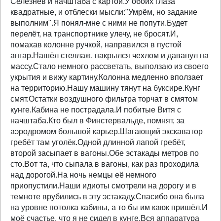
Селезнёв и начштаба с картой.У обоих глаза
квадратные, и отблески мысли:"Умрём, но задание
выполним".Я понял-мне с ними не попути.Будет
перелёт, на транспортнике улечу, не бросят.И,
помахав колонне ручкой, направился в пустой
ангар.Нашёл стеллаж, накрылся чехлом и даванул на
массу.Стало немного рассветать, выползаю из своего
укрытия и вижу картину.Колонна медленно вползает
на территорию.Нашу машину тянут на буксире.Кунг
смят.Остатки воздушного фильтра торчат в смятом
кунге.Кабина не пострадала.И побитые Витя с
начштаба.Кто был в Финстервальде, помнят, за
аэродромом большой карьер.Шагающий экскаватор
гребёт там уголёк.Одной длинной лапой гребёт,
второй засыпает в вагоны.Обе эстакады метров по
сто.Вот та, что сыпала в вагоны, как раз проходила
над дорогой.На ночь немцы её немного
приопустили.Наши идиоты смотрели на дорогу и в
темноте врубились в эту эстакаду.Спасибо она была
на уровне потолка кабины, а то бы им каюк пришёл.И
моё счастье, что я не сидел в кунге.Вся аппаратура