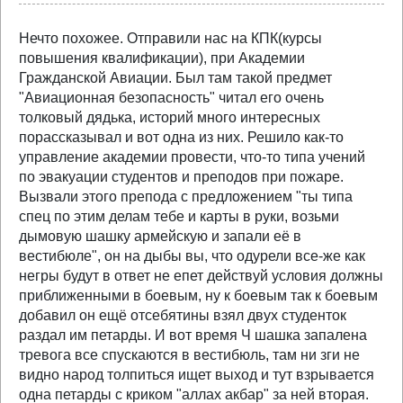
Нечто похожее. Отправили нас на КПК(курсы
повышения квалификации), при Академии
Гражданской Авиации. Был там такой предмет
"Авиационная безопасность" читал его очень
толковый дядька, историй много интересных
порассказывал и вот одна из них. Решило как-то
управление академии провести, что-то типа учений
по эвакуации студентов и преподов при пожаре.
Вызвали этого препода с предложением "ты типа
спец по этим делам тебе и карты в руки, возьми
дымовую шашку армейскую и запали её в
вестибюле", он на дыбы вы, что одурели все-же как
негры будут в ответ не епет действуй условия должны
приближенными в боевым, ну к боевым так к боевым
добавил он ещё отсебятины взял двух студенток
раздал им петарды. И вот время Ч шашка запалена
тревога все спускаются в вестибюль, там ни зги не
видно народ толпиться ищет выход и тут взрывается
одна петарды с криком "аллах акбар" за ней вторая.