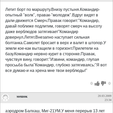
Летит борт по маршруту.Внизу пустыня.Командир-
опытный "волк", правак-"молодеж".Вдруг видят в
дали-движется Смерч.Правак говорит:"Командир,
давай поближе подлитим, говорят смерч на высоту
даже верблюдов затягивает"Командир
довернул.Летят.Внезапно наступает сильная
болтанка.Самолет бросает в верх и валит в штопор.У
земли кое-как вытащили в горизонт.Прилетели на
базу.Командир нервно курит в сторонке.Правак,
чувствуя вину, говорит:"Извини, командир, глупая
просььба была"Командир, глубоко затягиваясь:"Я вот
все думаю-и на хрена мне твои верблюды!"
0
0
мешок
20.03.2009
23:34
аэродром Балхаш, Миг-21УМ.У меня перерыв 13 лет