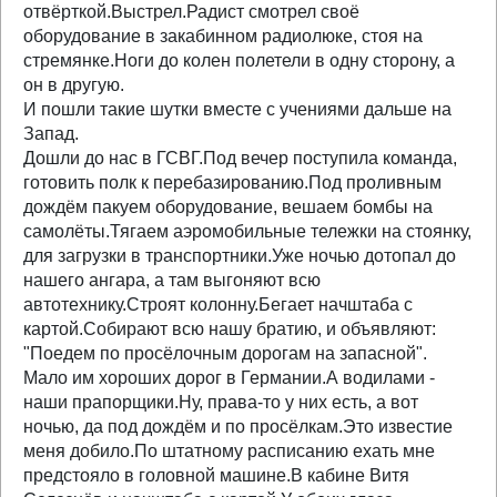
отвёрткой.Выстрел.Радист смотрел своё
оборудование в закабинном радиолюке, стоя на
стремянке.Ноги до колен полетели в одну сторону, а
он в другую.
И пошли такие шутки вместе с учениями дальше на
Запад.
Дошли до нас в ГСВГ.Под вечер поступила команда,
готовить полк к перебазированию.Под проливным
дождём пакуем оборудование, вешаем бомбы на
самолёты.Тягаем аэромобильные тележки на стоянку,
для загрузки в транспортники.Уже ночью дотопал до
нашего ангара, а там выгоняют всю
автотехнику.Строят колонну.Бегает начштаба с
картой.Собирают всю нашу братию, и объявляют:
"Поедем по просёлочным дорогам на запасной".
Мало им хороших дорог в Германии.А водилами -
наши прапорщики.Ну, права-то у них есть, а вот
ночью, да под дождём и по просёлкам.Это известие
меня добило.По штатному расписанию ехать мне
предстояло в головной машине.В кабине Витя