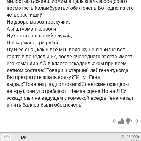
милостью Божией, бомбы в цель клал-любо-дорого
посмотреть.Каламбурить любил очень.Вот одно из его
четверостиший:
На дворе мороз трескучий,
А я штурман корабля!
Йух стоит на всякий случай,
И в кармане три рубля.
Ну и ес-сно , как и все мы, водочку не любил.И вот
как-то в понедельник, после очередного залета имеет
его командир АЭ в классе эскадрильском при всем
летном составе:"Товарищ старший лейтенант, когда
Вы прекратите жрать водку?"И тут Гена
выдал:"Товарищ подполковник!Советские офицеры
не жрут, они употребляют!"Немая сцена.Но на ЛТУ
эскадрильи на ведущем с комэской всегда Гена летал
и пять баллов были обеспечены.
0
0
DP
21.03.2009