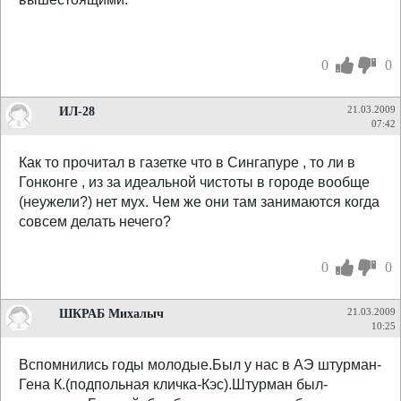
0
0
ИЛ-28
21.03.2009
07:42
Как то прочитал в газетке что в Сингапуре , то ли в
Гонконге , из за идеальной чистоты в городе вообще
(неужели?) нет мух. Чем же они там занимаются когда
совсем делать нечего?
0
0
ШКРАБ Михалыч
21.03.2009
10:25
Вспомнились годы молодые.Был у нас в АЭ штурман-
Гена К.(подпольная кличка-Кэс).Штурман был-