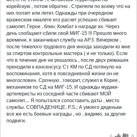
корейскую , потом обратно . Стреляли по всему что на
них ползет или летит. Однажды при очередном
вражеском нмалете его расчет успешно сбивает
самолет. Герои , блин. Комбат к награде их. Через
день сообщают-сбили свой МИГ-15 !!! Прошло много
времени, я заканчивал службу на АРЗ. Вечерком ,
после тяжелого трудового дня иногда заходили ко мне
за спиртом контрольные мастера ( и не только). Если
что в течение дня не решалось , после двух рюмашек
приходили к консенсусу. Ст. КМ по СД потянуло на
воспоминания, хотя в повседневной жизни он не
многословен. Срочную , говорит, служил в Корее ,
механиком по СД на МИГ-15. И однажды мудаки-
артелеристы из соседней части сбивают МОЙ
самолет.... Я попытался сопоставить даты , место
службы. СОВПАДЕНИЦЕ. P.S.; А умоего дяденьки
все же есть боевые награды , но , видимо, за другие
подвиги.
0
0