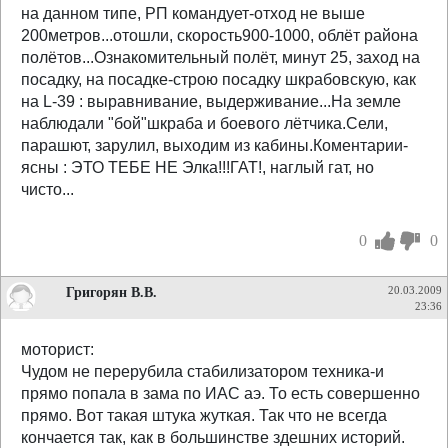
на данном типе, РП командует-отход не выше
200метров...отошли, скорость900-1000, облёт района
полётов...Ознакомительный полёт, минут 25, заход на
посадку, на посадке-строю посадку шкрабовскую, как
на L-39 : выравнивание, выдерживание...На земле
наблюдали "бой"шкраба и боевого лётчика.Сели,
парашют, зарулил, выходим из кабины.Коментарии-
ясны : ЭТО ТЕБЕ НЕ Элка!!!ГАТ!, наглый гат, но
чисто...
0
0
Григорян В.В.
20.03.2009
23:36
моторист:
Чудом не перерубила стабилизатором техника-и
прямо попала в зама по ИАС аэ. То есть совершенно
прямо. Вот такая штука жуткая. Так что не всегда
кончается так, как в большинстве здешних историй.