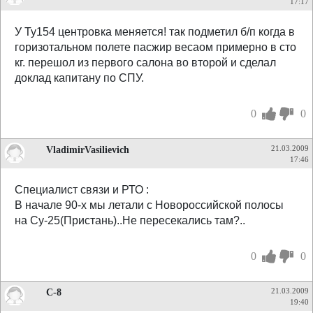
17:17
У Ту154 центровка меняется! так подметил б/п когда в
горизотальном полете пасжир весаом примерно в сто
кг. перешол из первого салона во второй и сделал
доклад капитану по СПУ.
0
0
VladimirVasilievich
21.03.2009
17:46
Специалист связи и РТО :
В начале 90-х мы летали с Новороссийской полосы
на Су-25(Пристань)..Не пересекались там?..
0
0
С-8
21.03.2009
19:40