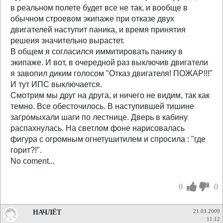
в реальном полете будет все не так, и вообще в
обычном строевом экипаже при отказе двух
двигателей наступит паника, и время принятия
решеия значительно вырастет.
В общем я согласился иммитировать панику в
экипаже. И вот, в очередной раз выключив двигатели
я завопил диким голосом "Отказ двигателя! ПОЖАР!!!"
И тут ИПС выключается.
Смотрим мы друг на друга, и ничего не видим, так как
темно. Все обесточилось. В наступившей тишине
загромыхали шаги по лестнице. Дверь в кабину
распахнулась. На светлом фоне нарисовалась
фигура с огромным огнетушитилем и спросила : "где
горит?!".
No coment...
0
0
НАЧЛЁТ
21.03.2009
11:12