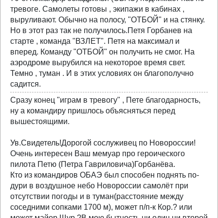
тревоге. Самолеты готовы , экипажи в кабинах ,
выруливают. Обычно на полосу, "ОТБОЙ" и на стянку.
Но в этот раз так не получилось.Петя Горбанев на
старте , команда "ВЗЛЕТ". Петя на максимал и
вперед. Команду "ОТБОЙ" он получить не смог. На
аэродроме вырубился на некоторое время свет.
Темно , туман . И в этих условиях он благополучно
садится.
Сразу конец "играм в тревогу" , Пете благодарность,
ну а командиру пришлось объясняться перед
вышестоящими.
Ув.Свидетель!Дорогой сослуживец по Новороссии!
Очень интересен Ваш мемуар про героического
пилота Петю (Петра Гавриловича)Горбанёва.
Кто из командиров ОБАЭ был способен поднять по-
дури в воздушное небо Новороссии самолёт при
отсутствии погоды и в туман(расстояние между
соседними сопками 1700 м), может п/п-к Кор.? или
может майор Щур.?В мою бытность ни один ни второй