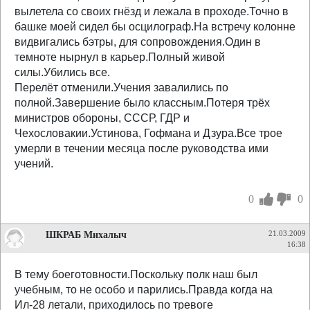
вылетела со своих гнёзд и лежала в проходе.Точно в
башке моей сидел бы осцилограф.На встречу колонне
видвигались бэтры, для сопровождения.Один в
темноте нырнул в карьер.Полный живой
силы.Убились все.
Перелёт отменили.Учения завалились по
полной.Завершение было классным.Потеря трёх
министров обороны, СССР, ГДР и
Чехословакии.Устинова, Гофмана и Дзура.Все трое
умерли в течении месяца после руководства ими
учений.
0
0
ШКРАБ Михалыч
21.03.2009
16:38
В тему боеготовности.Поскольку полк наш был
учебным, то не особо и парились.Правда когда на
Ил-28 летали, приходилось по тревоге