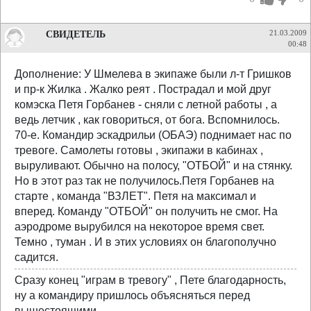
СВИДЕТЕЛЬ
21.03.2009
00:48
Дополнение: У Шмелева в экипаже были л-т Гришков
и пр-к Жилка . Жалко реят . Пострадал и мой друг
комэска Петя Горбанев - сняли с летной работы , а
ведь летчик , как говориться, от бога. Вспомнилось.
70-е. Командир эскадрильи (ОБАЭ) поднимает нас по
тревоге. Самолеты готовы , экипажи в кабинах ,
выруливают. Обычно на полосу, "ОТБОЙ" и на стянку.
Но в этот раз так не получилось.Петя Горбанев на
старте , команда "ВЗЛЕТ". Петя на максимал и
вперед. Команду "ОТБОЙ" он получить не смог. На
аэродроме вырубился на некоторое время свет.
Темно , туман . И в этих условиях он благополучно
садится.
Сразу конец "играм в тревогу" , Пете благодарность,
ну а командиру пришлось объясняться перед
вышестоящими.