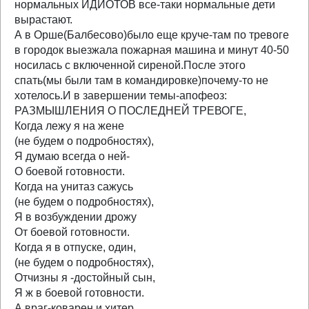
нормальных ИДИОТОВ все-таки нормальные дети
вырастают.
А в Орше(Балбесово)было еще круче-там по тревоге
в городок выезжала пожарная машина и минут 40-50
носилась с включенной сиреной.После этого
спать(мы были там в командировке)почему-то не
хотелось.И в завершении темы-апофеоз:
РАЗМЫШЛЕНИЯ О ПОСЛЕДНЕЙ ТРЕВОГЕ,
Когда лежу я на жене
(не будем о подробностях),
Я думаю всегда о ней-
О боевой готовности.
Когда на унитаз сажусь
(не будем о подробностях),
Я в возбуждении дрожу
От боевой готовности.
Когда я в отпуске, один,
(не будем о подробностях),
Отчизны я -достойный сын,
Я ж в боевой готовности.
А враг-коварен и хитер,