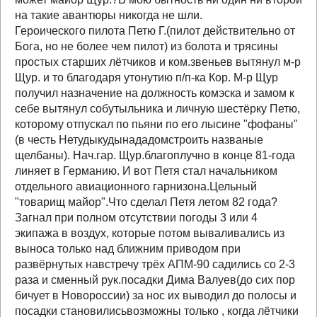
на такие авантюры никогда не шли.
Героического пилота Петю Г.(пилот действительно от
Бога, но не более чем пилот) из болота и трясины
простых старших лётчиков и ком.звеньев вытянул м-р
Щур. и то благодаря утонутию п/п-ка Кор. М-р Щур
получил назначение на должность комэска и замом к
себе вытянул собутыльника и личную шестёрку Петю,
которому отпускал по пьяни по его лысине "фофаны"
(в честь Нетудыкудынададомстроить названые
щелбаны). Нач.гар. Щур.благоплучно в конце 81-года
линяет в Германию. И вот Петя стал начальником
отдельного авиационного гарнизона.Цельный
"товарищ майор".Что сделал Петя летом 82 года?
Загнал при полном отсутствии погоды 3 или 4
экипажа в воздух, которые потом вываливались из
выноса только над ближним приводом при
развёрнутых навстречу трёх АПМ-90 садились со 2-3
раза и сменный рук.посадки Дима Валуев(до сих пор
бичует в Новороссии) за нос их выводил до полосы и
посадки становилисьвозможны только , когда лётчики