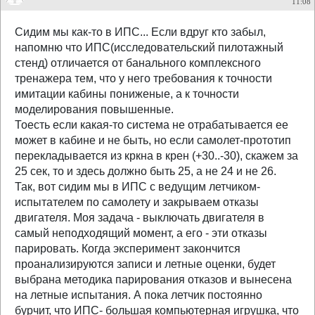
11:08
Сидим мы как-то в ИПС... Если вдруг кто забыл,
напомню что ИПС(исследовательский пилотажный
стенд) отличается от банального комплексного
тренажера тем, что у него требования к точности
имитации кабины пониженые, а к точности
моделирования повышенные.
Тоесть если какая-то система не отрабатывается ее
может в кабине и не быть, но если самолет-прототип
перекладывается из кркна в крен (+30..-30), скажем за
25 сек, то и здесь должно быть 25, а не 24 и не 26.
Так, вот сидим мы в ИПС с ведущим летчиком-
испытателем по самолету и закрываем отказы
двигателя. Моя задача - выключать двигателя в
самый неподходящий момент, а его - эти отказы
парировать. Когда эксперимент закончится
проанализируются записи и летные оценки, будет
выбрана методика парирования отказов и вынесена
на летные испытания. А пока летчик постоянно
бурчит, что ИПС- большая компьютерная игрушка, что