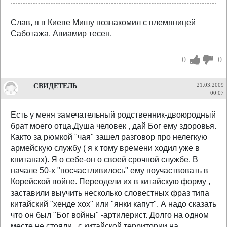
Слав, я в Киеве Мишу познакомил с племяницей
Саботажа. Авиамир тесен.
0
0
СВИДЕТЕЛЬ
21.03.2009
00:07
Есть у меня замечательный родственник-двоюродный
брат моего отца.Душа человек , дай Бог ему здоровья.
Както за рюмкой "чая" зашел разговор про нелегкую
армейскую службу ( я к тому времени ходил уже в
кпитанах). Я о себе-он о своей срочной службе. В
начале 50-х "посчастливилось" ему поучаствовать в
Корейской войне. Переодели их в китайскую форму ,
заставили выучить несколько словестных фраз типа
китайский "хенде хох" или "янки капут". А надо сказать
что он был "Бог войны" -артилерист. Долго на одном
месте не стояли , с китайской территории на