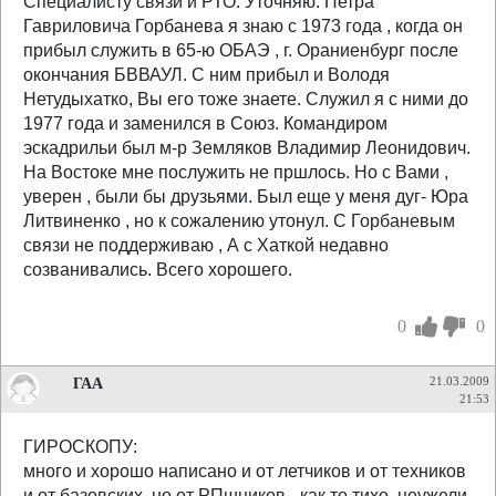
Специалисту связи и РТО. Уточняю. Петра
Гавриловича Горбанева я знаю с 1973 года , когда он
прибыл служить в 65-ю ОБАЭ , г. Ораниенбург после
окончания БВВАУЛ. С ним прибыл и Володя
Нетудыхатко, Вы его тоже знаете. Служил я с ними до
1977 года и заменился в Союз. Командиром
эскадрильи был м-р Земляков Владимир Леонидович.
На Востоке мне послужить не пршлось. Но с Вами ,
уверен , были бы друзьями. Был еще у меня дуг- Юра
Литвиненко , но к сожалению утонул. С Горбаневым
связи не поддерживаю , А с Хаткой недавно
созванивались. Всего хорошего.
0
0
ГАА
21.03.2009
21:53
ГИРОСКОПУ:
много и хорошо написано и от летчиков и от техников
и от базовских, но от РПшников - как то тихо, неужели