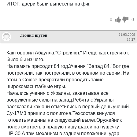
ИТОГ: двери были вынесены на фиг.
0
0
леонид шутов
21.03.2009
15:27
Как говорил Абдулла:"Стреляют." И ещё как стреляют,
было бы из чего.
На память приходит 84 год.Учения "Запад 84."Вот где
постреляли, так постреляли, в основном по своим. На
этом в Союзе прекратили проводить такие
широкомасштабные игры.
Начались учения с Украины, захватывая все
вооружённые силы на запад.Ребята с Украины
рассказали как они отметились в первый день учений.
Су-17М3 пришли с полигона.Техсостав кинулся
готовить машины на следующий вылет.Оружейник
полез смотреть в правую нишу шасси на пушечку
НР-30.А там механизм в заднем положении, удар