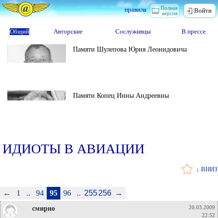
Полная
правила
Войти
версия
Общий
Авторские
Сослуживцы
В прессе
Памяти Шулепова Юрия Леонидовича
Памяти Копец Инны Андреевны
ИДИОТЫ В АВИАЦИИ
↓ ВНИЗ
←
1
..
94
95
96
..
255
256
→
смирно
20.03.2009
22:52