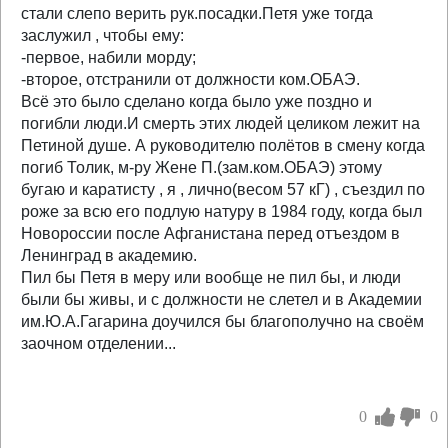
стали слепо верить рук.посадки.Петя уже тогда
заслужил , чтобы ему:
-первое, набили морду;
-второе, отстранили от должности ком.ОБАЭ.
Всё это было сделано когда было уже поздно и
погибли люди.И смерть этих людей целиком лежит на
Петиной душе. А руководителю полётов в смену когда
погиб Толик, м-ру Жене П.(зам.ком.ОБАЭ) этому
бугаю и каратисту , я , лично(весом 57 кГ) , съездил по
роже за всю его подлую натуру в 1984 году, когда был
Новороссии после Афганистана перед отъездом в
Ленинград в академию.
Пил бы Петя в меру или вообще не пил бы, и люди
были бы живы, и с должности не слетел и в Академии
им.Ю.А.Гагарина доучился бы благополучно на своём
заочном отделении...
0
0