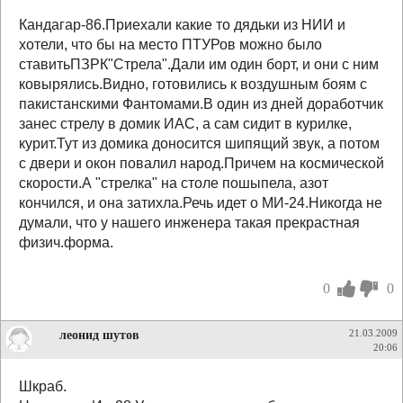
Кандагар-86.Приехали какие то дядьки из НИИ и
хотели, что бы на место ПТУРов можно было
ставитьПЗРК"Стрела".Дали им один борт, и они с ним
ковырялись.Видно, готовились к воздушным боям с
пакистанскими Фантомами.В один из дней доработчик
занес стрелу в домик ИАС, а сам сидит в курилке,
курит.Тут из домика доносится шипящий звук, а потом
с двери и окон повалил народ.Причем на космической
скорости.А "стрелка" на столе пошыпела, азот
кончился, и она затихла.Речь идет о МИ-24.Никогда не
думали, что у нашего инженера такая прекрастная
физич.форма.
0
0
леонид шутов
21.03.2009
20:06
Шкраб.