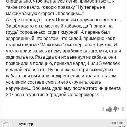
специально, чтоб на палубу легче примоститься... И
такое зло взяло, говорю праваку "Ну теперь на
максимальную скорость проверим..."
А через полгода с этим Поповым получилось вот что...
Зашёл как-то он в местный кабачок, да "принял на
грудь" хорошенько, сидит хмурной. А парень был
здоровенный что ростом, что силой, примерно как в
старом фильме "Максимка" был персонаж Лучкин. И
что-то привязались к нему арабские алкаголики, стали
задирать его. Раза два он их выкинул из кабака, они
позвонили в полицию, приехал наряд 4 или 5 человек
и давай его вязать. Ну он и их раза три выкинул из
кабака, они вызвали подкрепление и только в таком
усиленом составе смогли его скрутить, одеть
наручники... Вобщем, дали ему после этого инцидента
24 часа на убытие в "родной Севаероморск"...
0
0
культур
21.03.2009