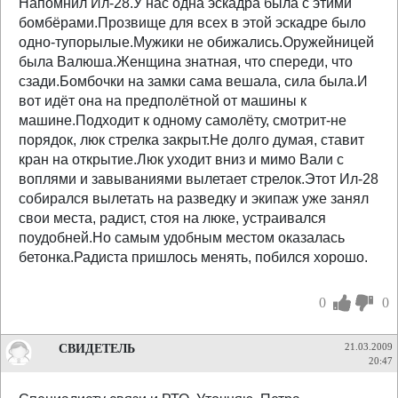
Напомнил Ил-28.У нас одна эскадра была с этими
бомбёрами.Прозвище для всех в этой эскадре было
одно-тупорылые.Мужики не обижались.Оружейницей
была Валюша.Женщина знатная, что спереди, что
сзади.Бомбочки на замки сама вешала, сила была.И
вот идёт она на предполётной от машины к
машине.Подходит к одному самолёту, смотрит-не
порядок, люк стрелка закрыт.Не долго думая, ставит
кран на открытие.Люк уходит вниз и мимо Вали с
воплями и завываниями вылетает стрелок.Этот Ил-28
собирался вылетать на разведку и экипаж уже занял
свои места, радист, стоя на люке, устраивался
поудобней.Но самым удобным местом оказалась
бетонка.Радиста пришлось менять, побился хорошо.
0
0
СВИДЕТЕЛЬ
21.03.2009
20:47