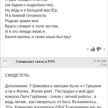
(не будем о подробностях),
Но ведь и я большой мастЕр,
Я в боевой готовности.
Родная армия моя
Врага сломает в поле чистом,
И в это твердо верю я ,
Броня-крепка, и танки наши-быстры!
0
0
Специалист связи и РТО
21.03.2009
17:01
СВИДЕТЕЛЬ:
Дополнение: У Шмелева в экипаже были л-т Гришков
и пр-к Жилка . Жалко реят . Пострадал и мой друг
комэска Петя Горбанев - сняли с летной работы , а
ведь летчик , как говориться, от бога. Вспомнилось.
70-е. Командир эскадрильи (ОБАЭ) поднимает нас по