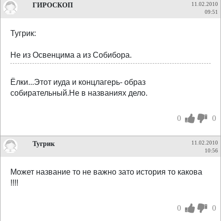
ГИРОСКОП
11.02.2010
09:51
Тугрик:
Не из Освенцима а из Собибора.
Ёлки...Этот иуда и концлагерь- образ
собирательный.Не в названиях дело.
0
0
Тугрик
11.02.2010
10:56
Может название то не важно зато история то какова
!!!!
0
0