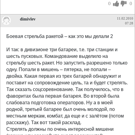
0
0
dimivlev
11.02.2010
07:28
Боевая стрельба ракетой – как это мы делали 2
И так: в дивизионе три батареи, т.е. три станции и
шесть пусковых. Командование выделило на
стрельбу шесть ракет. Но запустить разрешено только
одну. Попали в мишень – пятерка, не попали –
двойка. Какая первая из трех батарей обнаружит и
поставит на сопровождение цель, та и будет стрелять.
Так сказать соцсоревнование. Так получилось, что в
фаворитах была первая батарея. Во второй была
слабовата подготовка операторов. Ну а в моей
родной, третьей батарее был очень молодой, по
местным меркам, комбат, да еще и с залётом (потом
расскажу). Так вот такой расклад.
Стрелять должны по очень интересной мишени