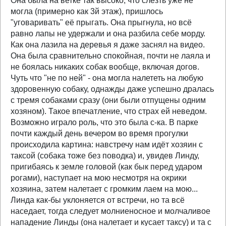
Она была на ветке так высоко, что слезть уже не
могла (примерно как 3й этаж), пришлось
"уговаривать" её прыгать. Она прыгнула, но всё
равно лапы не удержали и она разбила себе морду.
Как она лазила на деревья я даже заснял на видео.
Она была сравнительно спокойная, почти не лаяла и
не боялась никаких собак вообще, включая догов.
Чуть что "не по ней" - она могла налететь на любую
здоровенную собаку, однажды даже успешно дралась
с тремя собаками сразу (они были отпущены одним
хозяном). Такое впечатление, что страх ей неведом.
Возможно играло роль, что это была с-ка. В парке
почти каждый день вечером во время прогулки
происходила картина: навстречу нам идёт хозяин с
таксой (собака тоже без поводка) и, увидев Линду,
пригибаясь к земле головой (как бык перед ударом
рогами), наступает на мою несмотря на окрики
хозяина, затем налетает с громким лаем на мою...
Линда как-бы уклоняется от встречи, но та всё
наседает, тогда следует молниеносное и молчаливое
нападение Линды (она налетает и кусает таксу) и та с