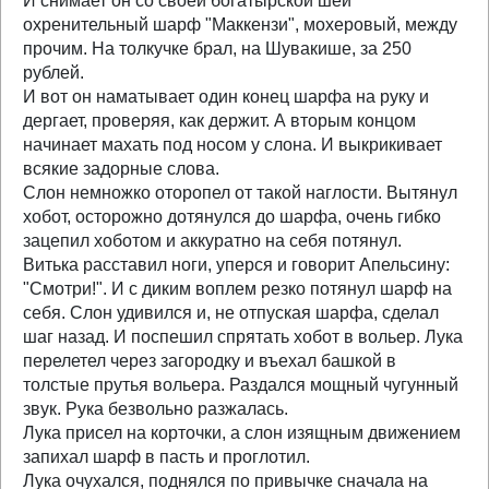
И снимает он со своей богатырской шеи
охренительный шарф "Маккензи", мохеровый, между
прочим. На толкучке брал, на Шувакише, за 250
рублей.
И вот он наматывает один конец шарфа на руку и
дергает, проверяя, как держит. А вторым концом
начинает махать под носом у слона. И выкрикивает
всякие задорные слова.
Слон немножко оторопел от такой наглости. Вытянул
хобот, осторожно дотянулся до шарфа, очень гибко
зацепил хоботом и аккуратно на себя потянул.
Витька расставил ноги, уперся и говорит Апельсину:
"Смотри!". И с диким воплем резко потянул шарф на
себя. Слон удивился и, не отпуская шарфа, сделал
шаг назад. И поспешил спрятать хобот в вольер. Лука
перелетел через загородку и въехал башкой в
толстые прутья вольера. Раздался мощный чугунный
звук. Рука безвольно разжалась.
Лука присел на корточки, а слон изящным движением
запихал шарф в пасть и проглотил.
Лука очухался, поднялся по привычке сначала на