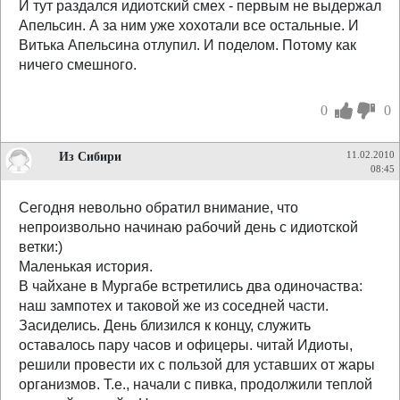
И тут раздался идиотский смех - первым не выдержал
Апельсин. А за ним уже хохотали все остальные. И
Витька Апельсина отлупил. И поделом. Потому как
ничего смешного.
0
0
Из Сибири
11.02.2010
08:45
Сегодня невольно обратил внимание, что
непроизвольно начинаю рабочий день с идиотской
ветки:)
Маленькая история.
В чайхане в Мургабе встретились два одиночаства:
наш зампотех и таковой же из соседней части.
Засиделись. День близился к концу, служить
оставалось пару часов и офицеры. читай Идиоты,
решили провести их с пользой для уставших от жары
организмов. Т.е., начали с пивка, продолжили теплой