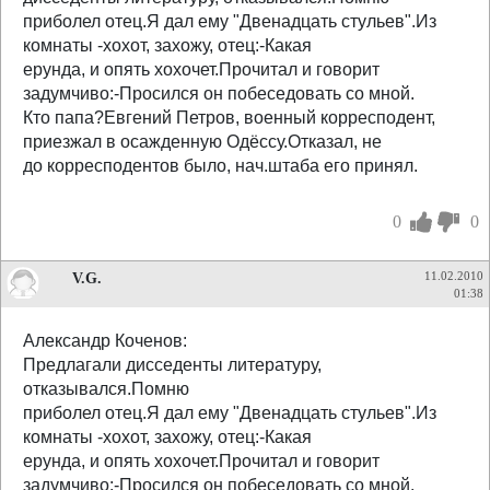
приболел отец.Я дал ему "Двенадцать стульев".Из
комнаты -хохот, захожу, отец:-Какая
ерунда, и опять хохочет.Прочитал и говорит
задумчиво:-Просился он побеседовать со мной.
Кто папа?Евгений Петров, военный корресподент,
приезжал в осажденную Одёссу.Отказал, не
до корресподентов было, нач.штаба его принял.
0
0
V.G.
11.02.2010
01:38
Александр Коченов:
Предлагали дисседенты литературу,
отказывался.Помню
приболел отец.Я дал ему "Двенадцать стульев".Из
комнаты -хохот, захожу, отец:-Какая
ерунда, и опять хохочет.Прочитал и говорит
задумчиво:-Просился он побеседовать со мной.