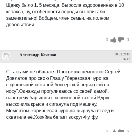
Щенку было 1, 5 месяца. Выросла вздоровенная в 10
кг такса, ну, особенности породы вы описали
замечательно! Вобщем, член семьи, на полном
довольствии.
0
0
Александр Коченов
10.02.2010
16:47
С таксами не общался.Просветил немножко Сергей
Довлатов про свою Глашу "березовая чурочка
с крошечной кожаной боксёрской перчаткой на
носу".Однажды прогуливаюсь со своей дамой,
навстречу барышня с коричневой таксой.Вдруг
выскочила крыса и сиганула под машину.
Моментом, коричневая чурочка нырнула вслед и
схватила её.Хозяйка бегает вокруг-Фу, фу.