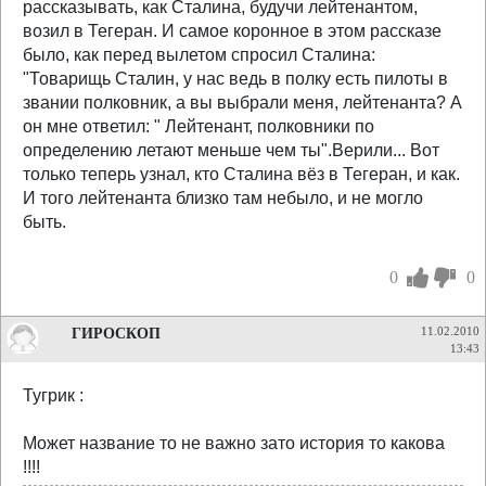
рассказывать, как Сталина, будучи лейтенантом,
возил в Тегеран. И самое коронное в этом рассказе
было, как перед вылетом спросил Сталина:
"Товарищь Сталин, у нас ведь в полку есть пилоты в
звании полковник, а вы выбрали меня, лейтенанта? А
он мне ответил: " Лейтенант, полковники по
определению летают меньше чем ты".Верили... Вот
только теперь узнал, кто Сталина вёз в Тегеран, и как.
И того лейтенанта близко там небыло, и не могло
быть.
0
0
ГИРОСКОП
11.02.2010
13:43
Тугрик :
Может название то не важно зато история то какова
!!!!