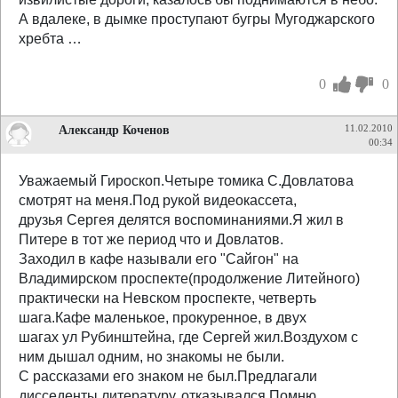
А вдалеке, в дымке проступают бугры Мугоджарского
хребта …
0
0
Александр Коченов
11.02.2010
00:34
Уважаемый Гироскоп.Четыре томика С.Довлатова
смотрят на меня.Под рукой видеокассета,
друзья Сергея делятся воспоминаниями.Я жил в
Питере в тот же период что и Довлатов.
Заходил в кафе называли его "Сайгон" на
Владимирском проспекте(продолжение Литейного)
практически на Невском проспекте, четверть
шага.Кафе маленькое, прокуренное, в двух
шагах ул Рубинштейна, где Сергей жил.Воздухом с
ним дышал одним, но знакомы не были.
С рассказами его знаком не был.Предлагали
дисседенты литературу, отказывался.Помню