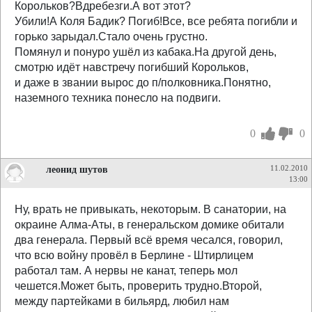
Корольков?Вдребезги.А вот этот?
Убили!А Коля Бадик? Погиб!Все, все ребята погибли и
горько зарыдал.Стало очень грустно.
Помянул и понуро ушёл из кабака.На другой день,
смотрю идёт навстречу погибший Корольков,
и даже в звании вырос до п/полковника.Понятно,
наземного техника понесло на подвиги.
0
0
леонид шутов
11.02.2010
13:00
Ну, врать не привыкать, некоторым. В санатории, на
окраине Алма-Аты, в генеральском домике обитали
два генерала. Первый всё время чесался, говорил,
что всю войну провёл в Берлине - Штирлицем
работал там. А нервы не канат, теперь мол
чешется.Может быть, проверить трудно.Второй,
между партейками в бильярд, любил нам