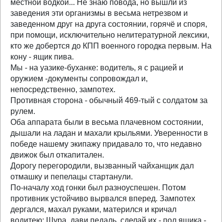
местной водкой... Не знаю повода, но вышли из
заведения эти организмы в весьма нетрезвом и
заведенном друг на друга состоянии, горячё и споря,
при помощи, исключительно нелитературной лексики,
кто же добертся до КПП военного городка первым. На
кону - ящик пива.
Мы - на уазике-буханке: водитель, я с рацией и
оружием -документы сопровождал и,
непосредственно, зампотех.
Противная сторона - обычный 469-тый с солдатом за
рулем.
Оба аппарата были в весьма плачевном состоянии,
дышали на ладан и махали крыльями. Уверенности в
победе нашему экипажу придавало то, что недавно
движок был откапитален.
Дорогу перегородили, вызванный чайханщик дал
отмашку и пепелацы стартанули.
По-началу ход гонки был разноуспешен. Потом
противник устойчиво вырвался вперед. Зампотех
дергался, махал руками, матерился и кричал
водитею: Шура, дави педаль, сделай их - пол ящика -