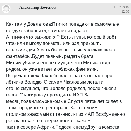
Александр Коченов
11.02.2010
12:38
Как там у Довлатова:Птички попадают в самолётые
воздухозаборники, самолёты падают......
А птички что выживают? Есть лгуны, который врёт
чтоб или выгоду поиметь, или зад прикрыть
от возмездия.А есть бескорыстные увлекающиеся
фантазёры.Будет пьяный, рыдать брата
Митьку убили и его не смущает что Митька сидит
рядом, он уже витает в облоках фантазии.
Встречал таких.Захлёбываясь рассказывает про
лётчика Володю. С самим Чкаловым летал и
его не смущает, что Володя родился, после гибели
героя.Стажировку проходил в ИАП.За
месяц появились знакомые.Спустя пяток лет сидел в
этом городишке в ресторане.За соседним
столиком знакомый ст техник л-т из ИАП.Возбужденно
рассказывает о потерях полка, скажем
так на севере Африки.Подсел к нему.Друг а комэска