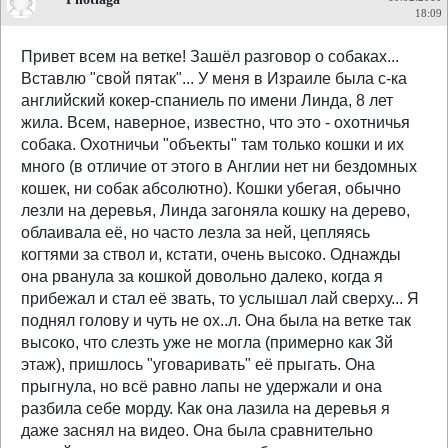
18:09
Привет всем на ветке! Зашёл разговор о собаках...
Вставлю "свой пятак"... У меня в Израиле была с-ка
английский кокер-спаниель по имени Линда, 8 лет
жила. Всем, наверное, известно, что это - охотничья
собака. Охотничьи "объекты" там только кошки и их
много (в отличие от этого в Англии нет ни бездомных
кошек, ни собак абсолютно). Кошки убегая, обычно
лезли на деревья, Линда загоняла кошку на дерево,
облаивала её, но часто лезла за ней, цепляясь
когтями за ствол и, кстати, очень высоко. Однажды
она рванула за кошкой довольно далеко, когда я
прибежал и стал её звать, то услышал лай сверху... Я
поднял голову и чуть не ох..л. Она была на ветке так
высоко, что слезть уже не могла (примерно как 3й
этаж), пришлось "уговаривать" её прыгать. Она
прыгнула, но всё равно лапы не удержали и она
разбила себе морду. Как она лазила на деревья я
даже заснял на видео. Она была сравнительно