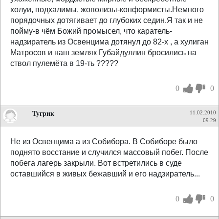
холуи, подхалимы, жополизы-конформисты.Немного
порядочных дотягивает до глубоких седин.Я так и не
пойму-в чём Божий промысел, что каратель-
надзиратель из Освенцима дотянул до 82-х , а хулиган
Матросов и наш земляк Губайдуллин бросились на
ствол пулемёта в 19-ть ?????
0
0
Тугрик
11.02.2010
09:29
Не из Освенцима а из Собибора. В Собиборе было
поднято восстание и случился массовый побег. После
побега лагерь закрыли. Вот встретились в суде
оставшийся в живых бежавший и его надзиратель...
0
0