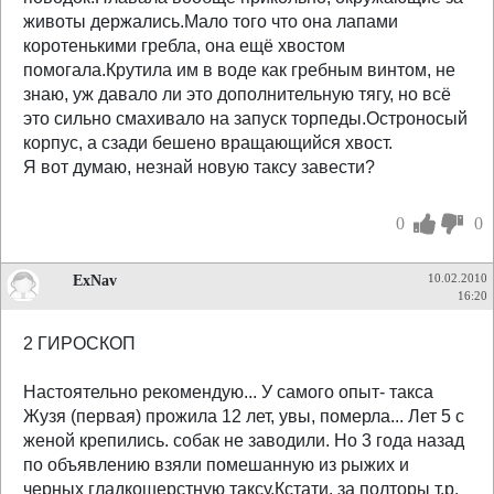
животы держались.Мало того что она лапами
коротенькими гребла, она ещё хвостом
помогала.Крутила им в воде как гребным винтом, не
знаю, уж давало ли это дополнительную тягу, но всё
это сильно смахивало на запуск торпеды.Остроносый
корпус, а сзади бешено вращающийся хвост.
Я вот думаю, незнай новую таксу завести?
0
0
ExNav
10.02.2010
16:20
2 ГИРОСКОП
Настоятельно рекомендую... У самого опыт- такса
Жузя (первая) прожила 12 лет, увы, померла... Лет 5 с
женой крепились. собак не заводили. Но 3 года назад
по объявлению взяли помешанную из рыжих и
черных гладкошерстную таксу.Кстати. за полторы т.р.