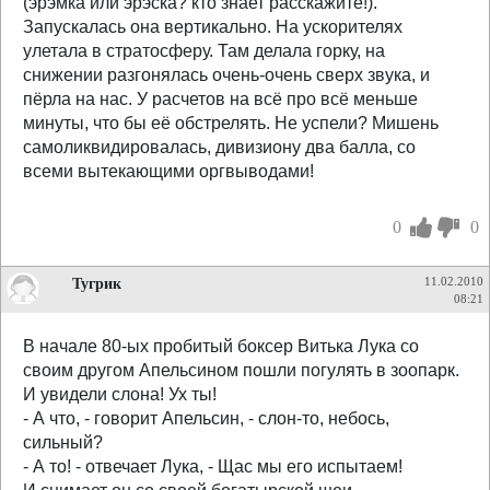
(эрэмка или эрэска? кто знает расскажите!).
Запускалась она вертикально. На ускорителях
улетала в стратосферу. Там делала горку, на
снижении разгонялась очень-очень сверх звука, и
пёрла на нас. У расчетов на всё про всё меньше
минуты, что бы её обстрелять. Не успели? Мишень
самоликвидировалась, дивизиону два балла, со
всеми вытекающими оргвыводами!
0
0
Тугрик
11.02.2010
08:21
В начале 80-ых пробитый боксер Витька Лука со
своим другом Апельсином пошли погулять в зоопарк.
И увидели слона! Ух ты!
- А что, - говорит Апельсин, - слон-то, небось,
сильный?
- А то! - отвечает Лука, - Щас мы его испытаем!