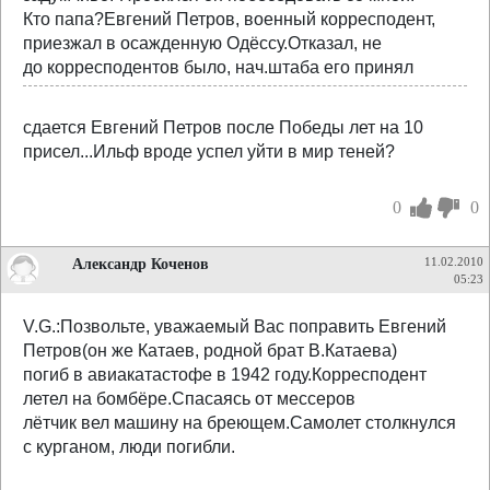
Кто папа?Евгений Петров, военный корресподент,
приезжал в осажденную Одёссу.Отказал, не
до корресподентов было, нач.штаба его принял
сдается Евгений Петров после Победы лет на 10
присел...Ильф вроде успел уйти в мир теней?
0
0
Александр Коченов
11.02.2010
05:23
V.G.:Позвольте, уважаемый Вас поправить Евгений
Петров(он же Катаев, родной брат В.Катаева)
погиб в авиакатастофе в 1942 году.Корресподент
летел на бомбёре.Спасаясь от мессеров
лётчик вел машину на бреющем.Самолет столкнулся
с курганом, люди погибли.