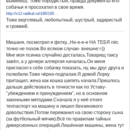
выкинеш). Тоже породистый, правда документы его-
собачьи я просохатил в свое время.
http://s12.radikal.ru/i185/100 ...
Тоже вертлявый, любопытный, шустрый, задиристый
и громкий.
Мишаня, посмотрел я фотку...Не-е-е-е НА ТЕБЯ пёс
точно не похож.Во всяком случае- внешне:=))
Мне моя псинка случайно досталась.Товарищ таксу
завёл, а у дочери аллергия началась.Он меня
пригласил к себе собачку показать, ну, мы друг друга и
полюбили.Тоже чёрно-подпалая.Я домой Лорку
притащил, жена как кошка шипеть начала.Пришлось
дальше действовать в точности как по Уставу-
"убеждением и принуждением", но в основном
законными методами.Сначала я у неё отнял
техпаспорт на машину и лишил бензинового
довольствия.Потом переманил на свою сторону сына
(за футбольный мячик).Всё по правилам тайных
диверсионных операций.Лишённая машины, жена тут