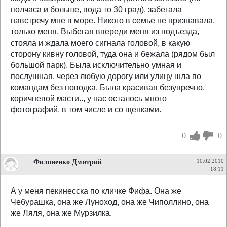
полчаса и больше, вода то 30 град), забегала
навстречу мне в море. Никого в семье не признавала,
только меня. Выбегая впереди меня из подъезда,
стояла и ждала моего сигнала головой, в какую
сторону кивну головой, туда она и бежала (рядом был
большой парк). Была исключительно умная и
послушная, через любую дорогу или улицу шла по
командам без поводка. Была красивая безупречно,
коричневой масти.., у нас осталось много
фотографий, в том числе и со щенками.
0
0
Филоненко Дмитрий
10.02.2010
18:11
А у меня пекинесска по кличке Фифа. Она же
Чебурашка, она же Луноход, она же Чиполлино, она
же Ляля, она же Мурзилка.