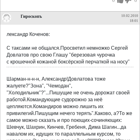
0
0
Гироскопъ
10.02.2010
18:01
лександр Коченов:
С таксами не общался.Просветил немножко Сергей
Довлатов про свою Глашу "березовая чурочка
с крошечной кожаной боксёрской перчаткой на носу"
Шарман-н-н-н, Александр!Довлатова тоже
жалуете?"Зона", "Чемодан",
"Холодильник"?"...Пишущие не очень дорожат своей
работой.Командующие судорожно за неё
цепляются.Командиров можно лишить их
привилегий.Пишущим нечего терять".Каково, а?То же
самое можно сказать и про поющих-сочиняющих:
Шевчук, Шахрин, Кинчев, Гребеня, Дима Шагин...да
навалом их, идущих то параллельным курсом, то