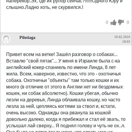
наперекор.Эх, где их рупор сейчас?!!!!!!Одного Юру и
слышно.Ладно хоть, не скурвился.!
0
0
Pilotiaga
10.02.2010
18:03
Привет всем на ветке! Зашёл разговор о собаках...
Вставлю "свой пятак"... У меня в Израиле была с-ка
английский кокер-спаниель по имени Линда, 8 лет
жила. Всем, наверное, известно, что это - охотничья
собака. Охотничьи "объекты" там только кошки и их
много (в отличие от этого в Англии нет ни бездомных
кошек, ни собак абсолютно). Кошки убегая, обычно
лезли на деревья, Линда облаивала кошку, но часто
лезла за ней, цепляясь когтями за ствол и, кстати,
очень высоко. Однажды она рванула за кошкой
довольно далеко, когда я прибежал и стал её звать, то
услышал лай сверху... Я поднял голову и чуть не ох..л.