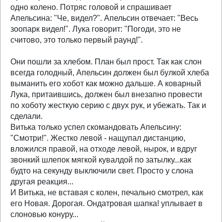
одно колено. Потряс головой и спрашивает
Апельсина: "Че, видел?". Апельсин отвечает: "Весь
зоопарк видел!". Лука говорит: "Погоди, это не
считово, это только первый раунд!".
Они пошли за хлебом. План был прост. Так как слон
всегда голодный, Апельсин должен был булкой хлеба
выманить его хобот как можно дальше. А коварный
Лука, притаившись, должен был внезапно провести
по хоботу жесткую серию с двух рук, и убежать. Так и
сделали.
Витька только успел скомандовать Апельсину:
"Смотри!". Жестко левой - нащупал дистанцию,
вложился правой, на отходе левой, нырок, и вдруг
звонкий шлепок мягкой кувалдой по затылку...как
будто на секунду выключили свет. Просто у слона
другая реакция...
И Витька, не вставая с колен, печально смотрел, как
его Новая. Дорогая. Ондатровая шапка! уплывает в
слоновью конуру...