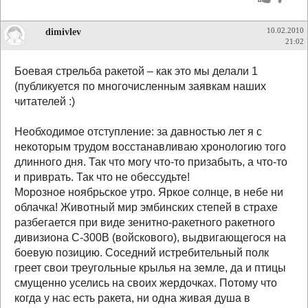
dimivlev
10.02.2010
21:02
Боевая стрельба ракетой – как это мы делали 1
(публикуется по многочисленным заявкам наших
читателей :)
Необходимое отступление: за давностью лет я с
некоторым трудом восстанавливаю хронологию того
длинного дня. Так что могу что-то призабыть, а что-то
и приврать. Так что не обессудьте!
Морозное ноябрьское утро. Яркое солнце, в небе ни
облачка! Животный мир эмбинских степей в страхе
разбегается при виде зенитно-ракетного ракетного
дивизиона С-300В (войскового), выдвигающегося на
боевую позицию. Соседний истребительный полк
греет свои треугольные крылья на земле, да и птицы
смущенно уселись на своих жердочках. Потому что
когда у нас есть ракета, ни одна живая душа в