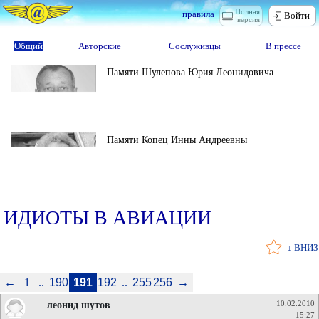
Полная
правила
Войти
версия
Общий
Авторские
Сослуживцы
В прессе
Памяти Шулепова Юрия Леонидовича
Памяти Копец Инны Андреевны
ИДИОТЫ В АВИАЦИИ
↓ ВНИЗ
←
1
..
190
191
192
..
255
256
→
леонид шутов
10.02.2010
15:27