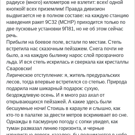
радиусе (много) километров не взлетит: всех! одной
кнопкой! всех приземлим! Правда дивизион
выдвигается не в полном составе: на каждую станцию
наведения ракет 9С32 (МСНР) приходится только по
две пусковые установки 9П81, но не об этом сейчас
речь.
Прибыли на боевое поле, встали по местам. Степь
встретила нас сказочным пейзажем. Снега почти не
было, а на каждую былинку нарос слой прозрачного
льда. И вся степь искрилась и сверкала как кристаллы
Сваровски!
Лирическое отступление: я, житель предуральских
лесов, тогда впервые встретился со степью. Природа
подарила нам шикарный подарок: сухую,
бездождливую осень. И я много раз ахал от
открывающихся пейзажей. А какие здесь были
бесшумные ночи! Стоишь в карауле и слышно, как
кто-то в палатке за двести метров вскрикивает во сне.
Однажды в пасмурную погоду с сопки увидел, как
туман размазал линию горизонта, и черные
извилистые дороги, казалось бы поднимаются в небо.