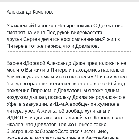
Александр Коченов:
Уважаемый Гироскоп.Четыре томика С.Довлатова
смотрят на меня.Под рукой видеокассета,
друзья Сергея делятся воспоминаниями.Я жил в
Питере в тот же период что и Довлатов.
Вах-вах!Дорогой Александр!Даже предположить не
мог, что Вы жили в Питере и находились настолько
близко к уважаемым мною писателям.Я и сам хотел
бы, да возраст не позволял, всего-навсего 66-й год
рождения.Впрочем, с Довлатовым я тоже одним
воздухом дышал, поскольку Довлатян родился-то в
Уфе, в эвакуации, в 41-м.А вообще- он хулиган в
литературе...А жизнь...её вообще хулиганы и
ИДИОТЫ и двигают, что Галилей, что Королёв, что
Чкалов, что Довлатов.Только Небеса таких
быстренько забирают.Остаются чистенькие,
ухоженные, мордастые жирные и бесхребетные