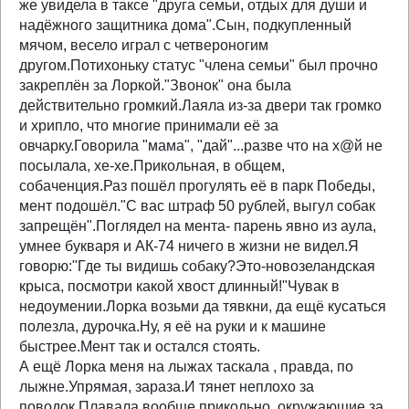
же увидела в таксе "друга семьи, отдых для души и
надёжного защитника дома".Сын, подкупленный
мячом, весело играл с четвероногим
другом.Потихоньку статус "члена семьи" был прочно
закреплён за Лоркой."Звонок" она была
действительно громкий.Лаяла из-за двери так громко
и хрипло, что многие принимали её за
овчарку.Говорила "мама", "дай"...разве что на х@й не
посылала, хе-хе.Прикольная, в общем,
собаченция.Раз пошёл прогулять её в парк Победы,
мент подошёл."С вас штраф 50 рублей, выгул собак
запрещён".Поглядел на мента- парень явно из аула,
умнее букваря и АК-74 ничего в жизни не видел.Я
говорю:"Где ты видишь собаку?Это-новозеландская
крыса, посмотри какой хвост длинный!"Чувак в
недоумении.Лорка возьми да тявкни, да ещё кусаться
полезла, дурочка.Ну, я её на руки и к машине
быстрее.Мент так и остался стоять.
А ещё Лорка меня на лыжах таскала , правда, по
лыжне.Упрямая, зараза.И тянет неплохо за
поводок.Плавала вообще прикольно, окружающие за