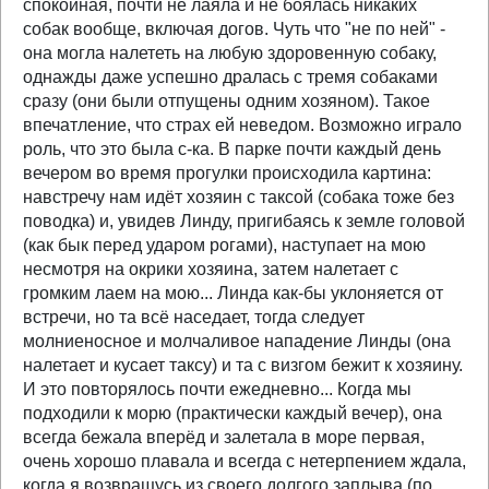
спокойная, почти не лаяла и не боялась никаких
собак вообще, включая догов. Чуть что "не по ней" -
она могла налететь на любую здоровенную собаку,
однажды даже успешно дралась с тремя собаками
сразу (они были отпущены одним хозяном). Такое
впечатление, что страх ей неведом. Возможно играло
роль, что это была с-ка. В парке почти каждый день
вечером во время прогулки происходила картина:
навстречу нам идёт хозяин с таксой (собака тоже без
поводка) и, увидев Линду, пригибаясь к земле головой
(как бык перед ударом рогами), наступает на мою
несмотря на окрики хозяина, затем налетает с
громким лаем на мою... Линда как-бы уклоняется от
встречи, но та всё наседает, тогда следует
молниеносное и молчаливое нападение Линды (она
налетает и кусает таксу) и та с визгом бежит к хозяину.
И это повторялось почти ежедневно... Когда мы
подходили к морю (практически каждый вечер), она
всегда бежала вперёд и залетала в море первая,
очень хорошо плавала и всегда с нетерпением ждала,
когда я возвращусь из своего долгого заплыва (по