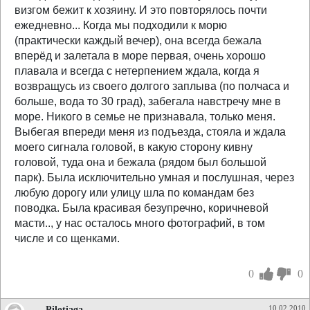
визгом бежит к хозяину. И это повторялось почти
ежедневно... Когда мы подходили к морю
(практически каждый вечер), она всегда бежала
вперёд и залетала в море первая, очень хорошо
плавала и всегда с нетерпением ждала, когда я
возвращусь из своего долгого заплыва (по полчаса и
больше, вода то 30 град), забегала навстречу мне в
море. Никого в семье не признавала, только меня.
Выбегая впереди меня из подъезда, стояла и ждала
моего сигнала головой, в какую сторону кивну
головой, туда она и бежала (рядом был большой
парк). Была исключительно умная и послушная, через
любую дорогу или улицу шла по командам без
поводка. Была красивая безупречно, коричневой
масти.., у нас осталось много фотографий, в том
числе и со щенками.
0
0
Pilotiaga
10.02.2010