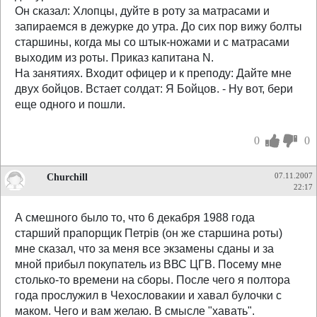
Он сказал: Хлопцы, дуйте в роту за матрасами и
запираемся в дежурке до утра. До сих пор вижу болты
старшины, когда мы со штык-ножами и с матрасами
выходим из роты. Приказ капитана N.
На занятиях. Входит офицер и к преподу: Дайте мне
двух бойцов. Встает солдат: Я Бойцов. - Ну вот, бери
еще одного и пошли.
0
0
Churchill
07.11.2007
22:17
А смешного было то, что 6 декабря 1988 года
старший прапорщик Петрiв (он же старшина роты)
мне сказал, что за меня все экзамены сданы и за
мной прибыл покупатель из ВВС ЦГВ. Посему мне
столько-то времени на сборы. После чего я полтора
года прослужил в Чехословакии и хавал булочки с
маком. Чего и вам желаю. В смысле "хавать".