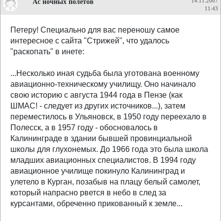
Ас ночных полетов
14.11.2007
11:43
Петеру! Специально для вас переношу самое
интересное с сайта "Стрижей", что удалось
"раскопать" в инете:
...Несколько иная судьба была уготована военному
авиационно-техническому училищу. Оно начинало
свою историю с августа 1944 года в Пензе (как
ШМАС! - следует из других источников...), затем
переместилось в Ульяновск, в 1950 году переехало в
Полесск, а в 1957 году - обосновалось в
Калининграде в здании бывшей провинциальной
школы для глухонемых. До 1966 года это была школа
младших авиационных специалистов. В 1994 году
авиационное училище покинуло Калининград и
улетело в Курган, позабыв на плацу белый самолет,
который напрасно рвется в небо в след за
курсантами, обреченно прикованный к земле...