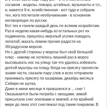
сосавом - водилы, повара, штабные, музыканты и т.п.,
и, кажется 9-я, хозяйственная - вот туда и собрали
тех, кого посчитали необучаеиыми - в основном
неговорящих по русски.
Вот тех и гоняли каждый день по всяким хозработам.
Раз в неделю какая-нибудь из остальных рот их
подменяла, пришлось мерзлый уголек покидать
лопатой, махать ломом прочие радости на
30градусном морозе.
Но с другой стороны у мороза был свой большой
плюс - никому не хотелось лишний раз в мороз
высовывать нос на улицу так что удалось избежать
долгой муштры на плацу. Когда на присягу пронесли
знамя части, сказали пару слов и всех отправили
принимать присягу по казармам, декабрь месяц в
Сибири не шутка.
Даже в июне месяце я провалился в ... снег !
Оказывается были погреба с овощами, зимой
присыпали снег опилками и землей, и по крайней
мере до леиа этот снеглежал под таким покровом. В