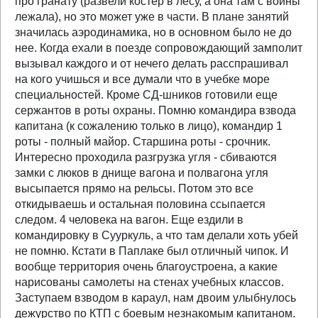
про гранату (развели костер в лесу, а она там с войны
лежала), но это может уже в части. В плане занятий
значилась аэродинамика, но в основном было не до
нее. Когда ехали в поезде сопровождающий замполит
вызывал каждого и от нечего делать расспрашивал
на кого учишься и все думали что в учебке море
специальностей. Кроме СД-шников готовили еще
сержантов в роты охраны. Помню командира взвода
капитана (к сожалению только в лицо), командир 1
роты - полный майор. Старшина роты - срочник.
Интересно проходила разгрузка угля - сбиваются
замки с люков в днище вагона и полвагона угля
высыпается прямо на рельсы. Потом это все
откидываешь и остальная половина ссыпается
следом. 4 человека на вагон. Еще ездили в
командировку в Сууркуль, а что там делали хоть убей
не помню. Кстати в Паплаке был отличный чипок. И
вообще территория очень благоустроена, а какие
нарисованы самолеты на стенах учебных классов.
Заступаем взводом в караул, нам двоим улыбнулось
дежурство по КТП с боевым незнакомым капитаном.