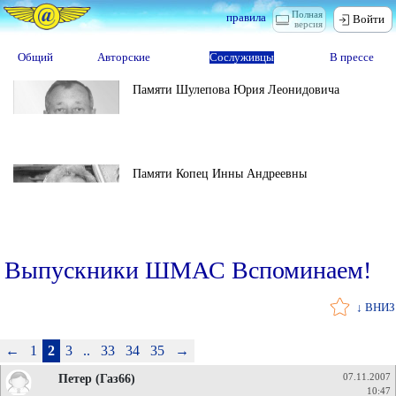
Полная
правила
Войти
версия
Общий
Авторские
Сослуживцы
В прессе
Памяти Шулепова Юрия Леонидовича
Памяти Копец Инны Андреевны
Выпускники ШМАС Вспоминаем!
↓ ВНИЗ
←
1
2
3
..
33
34
35
→
Петер (Газ66)
07.11.2007
10:47