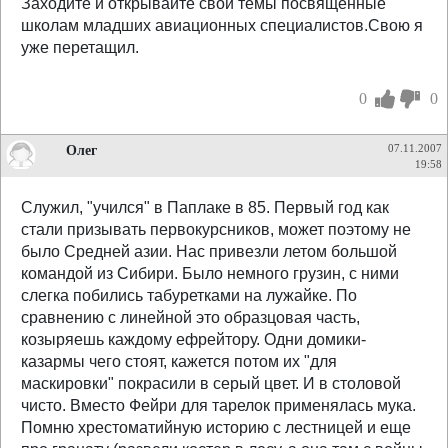
Заходите и открывайте свои темы посвященные
школам младших авиационных специалистов.Свою я
уже перетащил.
0
0
Олег
07.11.2007
19:58
Служил, "учился" в Паплаке в 85. Первый год как
стали призывать первокурсников, может поэтому не
было Средней азии. Нас привезли летом большой
командой из Сибири. Было немного грузин, с ними
слегка побились табуретками на лужайке. По
сравнению с линейной это образцовая часть,
козыряешь каждому ефрейтору. Одни домики-
казармы чего стоят, кажется потом их "для
маскировки" покрасили в серый цвет. И в столовой
чисто. Вместо Фейри для тарелок применялась мука.
Помню хрестоматийную историю с лестницей и еще