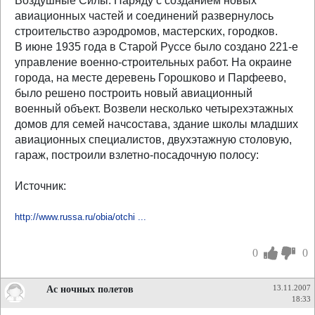
Воздушные Силы. Наряду с созданием новых
авиационных частей и соединений развернулось
строительство аэродромов, мастерских, городков.
В июне 1935 года в Старой Руссе было создано 221-е
управление военно-строительных работ. На окраине
города, на месте деревень Горошково и Парфеево,
было решено построить новый авиационный
военный объект. Возвели несколько четырехэтажных
домов для семей начсостава, здание школы младших
авиационных специалистов, двухэтажную столовую,
гараж, построили взлетно-посадочную полосу:
Источник:
http://www.russa.ru/obia/otchi ...
0
0
Ас ночных полетов
13.11.2007
18:33