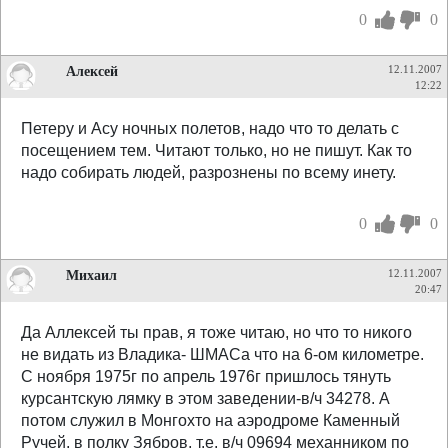
0
0
Алексей
12.11.2007
12:22
Петеру и Асу ночных полетов, надо что то делать с
посещением тем. Читают только, но не пишут. Как то
надо собирать людей, разрознены по всему инету.
0
0
Михаил
12.11.2007
20:47
Да Аллексей ты прав, я тоже читаю, но что то никого
не видать из Владика- ШМАСа что на 6-ом километре.
С ноября 1975г по апрель 1976г пришлось тянуть
курсантскую лямку в этом заведении-в/ч 34278. А
потом служил в Монгохто на аэродроме Каменный
Ручей, в полку Зябров, т.е. в/ч 09694 механником по