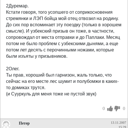
2Дуремар.
Кстати говоря, того усопшего от соприкосновения
стремянки и ЛЭП бойца мой отец отвозил на родину.
До сих пор вспоминает эту поездку (только в хорошем
смысле). И узбекский призыв он тоже, в частности,
сопровождал от места отправки и до Паплаки. Месяц
потом не было проблем с узбекскими дынями, а еще
потом лет десять с перочинными ножами, которые
были изъяты у призывников.
2Олег.
Ты прав, хороший был гарнизон, жаль только, что
сейчас на его месте лес шумит и полубомжи в каких-
то домиках трутся.
(и Сууркуль для меня тоже не пустой звук)
0
0
Петер
13.11.2007
15:29