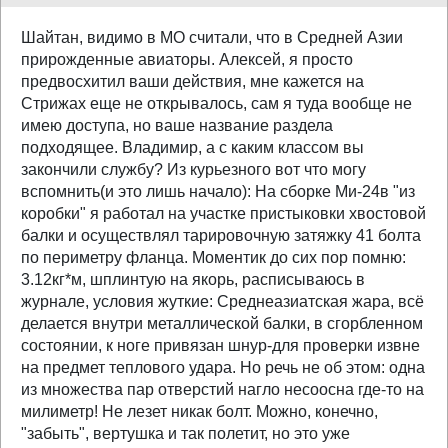
Шайтан, видимо в МО считали, что в Средней Азии
прирожденные авиаторы. Алексей, я просто
предвосхитил ваши действия, мне кажется на
Стрижах еще не открывалось, сам я туда вообще не
имею доступа, но ваше название раздела
подходящее. Владимир, а с каким классом вы
закончили службу? Из курьезного вот что могу
вспомнить(и это лишь начало): На сборке Ми-24в "из
коробки" я работал на участке пристыковки хвостовой
балки и осуществлял тарировочную затяжку 41 болта
по периметру фланца. Моментик до сих пор помню:
3.12кг*м, шплинтую на якорь, расписываюсь в
журнале, условия жуткие: Среднеазиатская жара, всё
делается внутри металлической балки, в сгорбленном
состоянии, к ноге привязан шнур-для проверки извне
на предмет теплового удара. Но речь не об этом: одна
из множества пар отверстий нагло несоосна где-то на
милиметр! Не лезет никак болт. Можно, конечно,
"забыть", вертушка и так полетит, но это уже