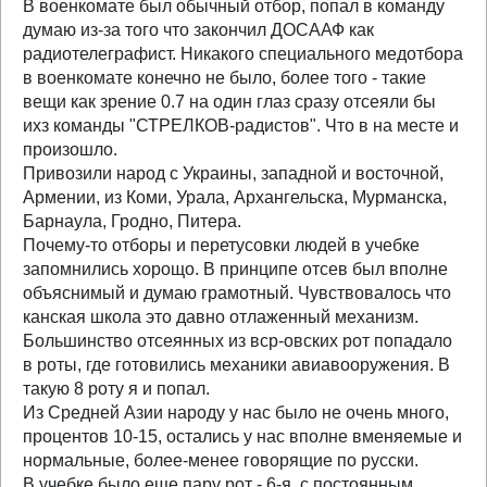
В военкомате был обычный отбор, попал в команду
думаю из-за того что закончил ДОСААФ как
радиотелеграфист. Никакого специального медотбора
в военкомате конечно не было, более того - такие
вещи как зрение 0.7 на один глаз сразу отсеяли бы
ихз команды "СТРЕЛКОВ-радистов". Что в на месте и
произошло.
Привозили народ с Украины, западной и восточной,
Армении, из Коми, Урала, Архангельска, Мурманска,
Барнаула, Гродно, Питера.
Почему-то отборы и перетусовки людей в учебке
запомнились хорощо. В принципе отсев был вполне
объяснимый и думаю грамотный. Чувствовалось что
канская школа это давно отлаженный механизм.
Большинство отсеянных из вср-овских рот попадало
в роты, где готовились механики авиавооружения. В
такую 8 роту я и попал.
Из Средней Азии народу у нас было не очень много,
процентов 10-15, остались у нас вполне вменяемые и
нормальные, более-менее говорящие по русски.
В учебке было еще пару рот - 6-я, с постоянным