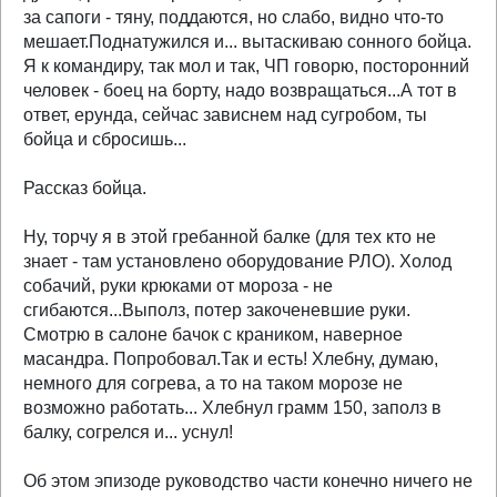
за сапоги - тяну, поддаются, но слабо, видно что-то
мешает.Поднатужился и... вытаскиваю сонного бойца.
Я к командиру, так мол и так, ЧП говорю, посторонний
человек - боец на борту, надо возвращаться...А тот в
ответ, ерунда, сейчас зависнем над сугробом, ты
бойца и сбросишь...
Рассказ бойца.
Ну, торчу я в этой гребанной балке (для тех кто не
знает - там установлено оборудование РЛО). Холод
собачий, руки крюками от мороза - не
сгибаются...Выполз, потер закоченевшие руки.
Смотрю в салоне бачок с краником, наверное
масандра. Попробовал.Так и есть! Хлебну, думаю,
немного для согрева, а то на таком морозе не
возможно работать... Хлебнул грамм 150, заполз в
балку, согрелся и... уснул!
Об этом эпизоде руководство части конечно ничего не