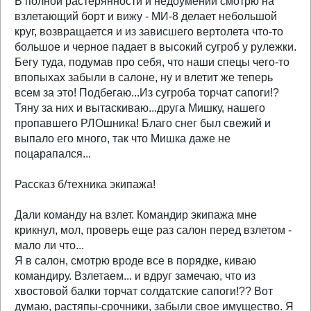
В полной растерянности и недоумении смотрю на
взлетающий борт и вижу - МИ-8 делает небольшой
круг, возвращается и из зависшего вертолета что-то
большое и черное падает в высокий сугроб у рулежки.
Бегу туда, подумав про себя, что наши спецы чего-то
впопыхах забыли в салоне, ну и влетит же теперь
всем за это! Подбегаю...Из сугроба торчат сапоги!?
Тяну за них и вытаскиваю...друга Мишку, нашего
пропавшего РЛОшника! Благо снег был свежий и
выпало его много, так что Мишка даже не
поцарапался...
Рассказ б/техника экипажа!
Дали команду на взлет. Командир экипажа мне
крикнул, мол, проверь еще раз салон перед взлетом -
мало ли что...
Я в салон, смотрю вроде все в порядке, киваю
командиру. Взлетаем... и вдруг замечаю, что из
хвостовой балки торчат солдатские сапоги!?? Вот
думаю, растяпы-срочники, забыли свое имущество. Я