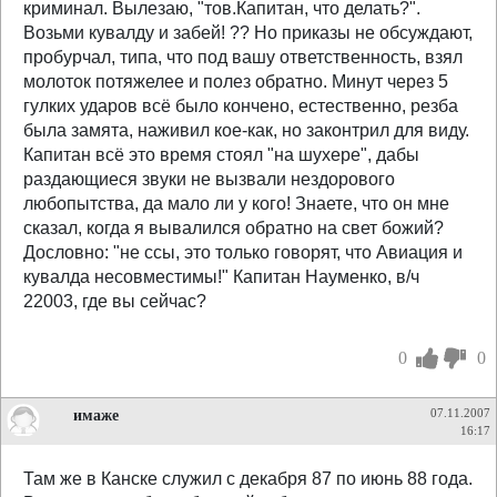
криминал. Вылезаю, "тов.Капитан, что делать?".
Возьми кувалду и забей! ?? Но приказы не обсуждают,
пробурчал, типа, что под вашу ответственность, взял
молоток потяжелее и полез обратно. Минут через 5
гулких ударов всё было кончено, естественно, резба
была замята, наживил кое-как, но законтрил для виду.
Капитан всё это время стоял "на шухере", дабы
раздающиеся звуки не вызвали нездорового
любопытства, да мало ли у кого! Знаете, что он мне
сказал, когда я вывалился обратно на свет божий?
Дословно: "не ссы, это только говорят, что Авиация и
кувалда несовместимы!" Капитан Науменко, в/ч
22003, где вы сейчас?
0
0
имаже
07.11.2007
16:17
Там же в Канске служил с декабря 87 по июнь 88 года.