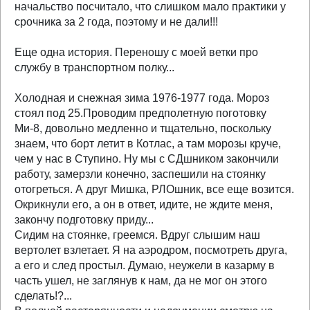
начальство посчитало, что слишком мало практики у
срочника за 2 года, поэтому и не дали!!!
Еще одна история. Переношу с моей ветки про
службу в транспортном полку...
Холодная и снежная зима 1976-1977 года. Мороз
стоял под 25.Проводим предполетную поготовку
Ми-8, довольно медленно и тщательно, поскольку
знаем, что борт летит в Котлас, а там морозы круче,
чем у нас в Ступино. Ну мы с СДшником закончили
работу, замерзли конечно, заспешили на стоянку
отогреться. А друг Мишка, РЛОшник, все еще возится.
Окрикнули его, а он в ответ, идите, не ждите меня,
закончу подготовку приду...
Сидим на стоянке, греемся. Вдруг слышим наш
вертолет взлетает. Я на аэродром, посмотреть друга,
а его и след простыл. Думаю, неужели в казарму в
часть ушел, не заглянув к нам, да не мог он этого
сделать!?...