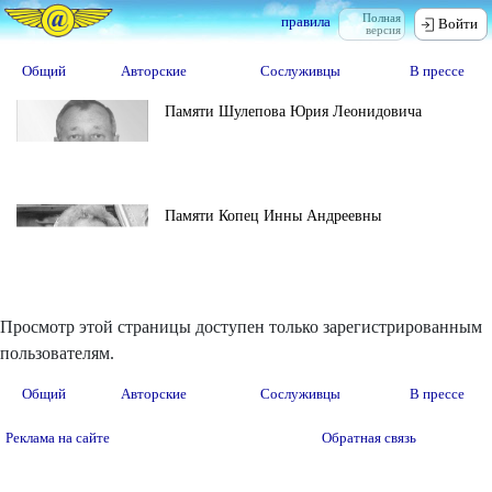
Полная
правила
Войти
версия
Общий
Авторские
Сослуживцы
В прессе
Памяти Шулепова Юрия Леонидовича
Памяти Копец Инны Андреевны
Просмотр этой страницы доступен только зарегистрированным
пользователям.
Общий
Авторские
Сослуживцы
В прессе
Реклама на сайте
Обратная связь