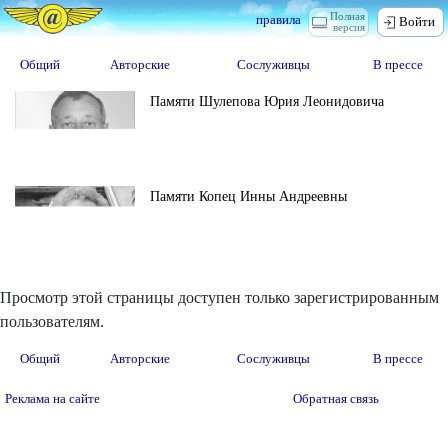
Полная
правила
Войти
версия
Общий
Авторские
Сослуживцы
В прессе
Памяти Шулепова Юрия Леонидовича
Памяти Копец Инны Андреевны
Просмотр этой страницы доступен только зарегистрированным
пользователям.
Общий
Авторские
Сослуживцы
В прессе
Реклама на сайте
Обратная связь