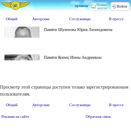
Полная
правила
Войти
версия
Общий
Авторские
Сослуживцы
В прессе
Памяти Шулепова Юрия Леонидовича
Памяти Копец Инны Андреевны
Просмотр этой страницы доступен только зарегистрированным
пользователям.
Общий
Авторские
Сослуживцы
В прессе
Реклама на сайте
Обратная связь