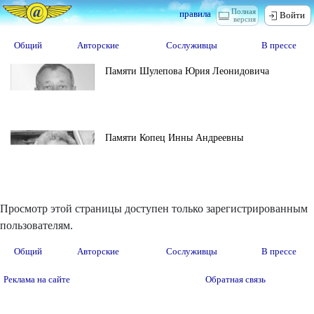
Полная
правила
Войти
версия
Общий
Авторские
Сослуживцы
В прессе
Памяти Шулепова Юрия Леонидовича
Памяти Копец Инны Андреевны
Просмотр этой страницы доступен только зарегистрированным
пользователям.
Общий
Авторские
Сослуживцы
В прессе
Реклама на сайте
Обратная связь