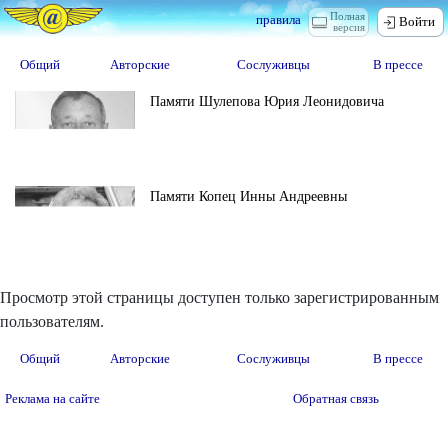
Полная
правила
Войти
версия
Общий
Авторские
Сослуживцы
В прессе
Памяти Шулепова Юрия Леонидовича
Памяти Копец Инны Андреевны
Просмотр этой страницы доступен только зарегистрированным
пользователям.
Общий
Авторские
Сослуживцы
В прессе
Реклама на сайте
Обратная связь