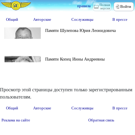
Полная
правила
Войти
версия
Общий
Авторские
Сослуживцы
В прессе
Памяти Шулепова Юрия Леонидовича
Памяти Копец Инны Андреевны
Просмотр этой страницы доступен только зарегистрированным
пользователям.
Общий
Авторские
Сослуживцы
В прессе
Реклама на сайте
Обратная связь