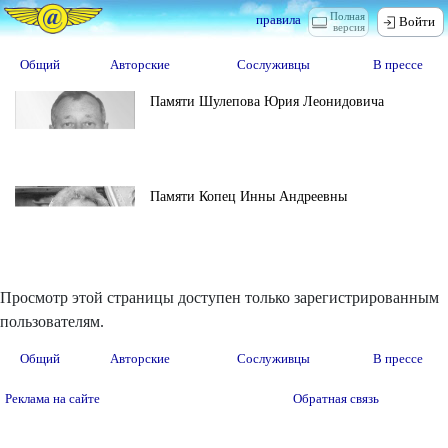
Полная
правила
Войти
версия
Общий
Авторские
Сослуживцы
В прессе
Памяти Шулепова Юрия Леонидовича
Памяти Копец Инны Андреевны
Просмотр этой страницы доступен только зарегистрированным
пользователям.
Общий
Авторские
Сослуживцы
В прессе
Реклама на сайте
Обратная связь