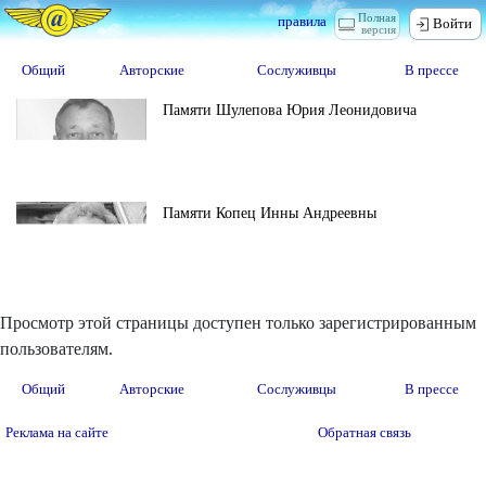
Полная
правила
Войти
версия
Общий
Авторские
Сослуживцы
В прессе
Памяти Шулепова Юрия Леонидовича
Памяти Копец Инны Андреевны
Просмотр этой страницы доступен только зарегистрированным
пользователям.
Общий
Авторские
Сослуживцы
В прессе
Реклама на сайте
Обратная связь