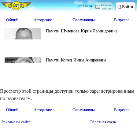
Полная
правила
Войти
версия
Общий
Авторские
Сослуживцы
В прессе
Памяти Шулепова Юрия Леонидовича
Памяти Копец Инны Андреевны
Просмотр этой страницы доступен только зарегистрированным
пользователям.
Общий
Авторские
Сослуживцы
В прессе
Реклама на сайте
Обратная связь